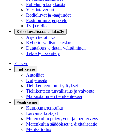
Puhelin ja laajakaista
Viestintäverkot
Radioluvat ja -taajuudet
Postitoiminta ja jakelu
Tv ja radio
Kyberturvallisuus ja tekoäly
Arjen tietoturva
Kyberturvallisuuskeskus
Datatalous ja datan välittäminen
Tekoälyn sääntely
Etusivu
Tieliikenne
Autoilijat
Kuljetusala
Tieliikenteen muut yritykset
Tieliikenteen turvallisuus ja valvonta
Matkustaminen tieliikenteessä
Vesiliikenne
Kauppamerenkulku
Laivamatkustajat
Merenkulun pätevyydet ja meriterveys
Merenkulun säädökset ja digitalisaatio
Merikartoitus