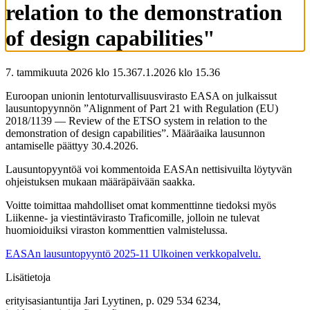
relation to the demonstration
of design capabilities"
7. tammikuuta 2026 klo 15.36
7.1.2026
klo
15.36
Euroopan unionin lentoturvallisuusvirasto EASA on julkaissut
lausuntopyynnön ”Alignment of Part 21 with Regulation (EU)
2018/1139 — Review of the ETSO system in relation to the
demonstration of design capabilities”. Määräaika lausunnon
antamiselle päättyy 30.4.2026.
Lausuntopyyntöä voi kommentoida EASAn nettisivuilta löytyvän
ohjeistuksen mukaan määräpäivään saakka.
Voitte toimittaa mahdolliset omat kommenttinne tiedoksi myös
Liikenne- ja viestintävirasto Traficomille, jolloin ne tulevat
huomioiduiksi viraston kommenttien valmistelussa.
EASAn lausuntopyyntö 2025-11
Ulkoinen verkkopalvelu.
Lisätietoja
erityisasiantuntija Jari Lyytinen, p. 029 534 6234,