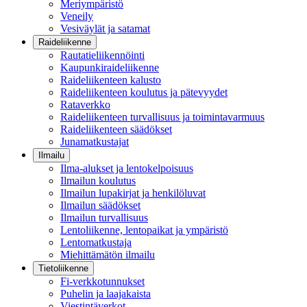
Meriympäristö
Veneily
Vesiväylät ja satamat
Raideliikenne
Rautatieliikennöinti
Kaupunkiraideliikenne
Raideliikenteen kalusto
Raideliikenteen koulutus ja pätevyydet
Rataverkko
Raideliikenteen turvallisuus ja toimintavarmuus
Raideliikenteen säädökset
Junamatkustajat
Ilmailu
Ilma-alukset ja lentokelpoisuus
Ilmailun koulutus
Ilmailun lupakirjat ja henkilöluvat
Ilmailun säädökset
Ilmailun turvallisuus
Lentoliikenne, lentopaikat ja ympäristö
Lentomatkustaja
Miehittämätön ilmailu
Tietoliikenne
Fi-verkkotunnukset
Puhelin ja laajakaista
Viestintäverkot