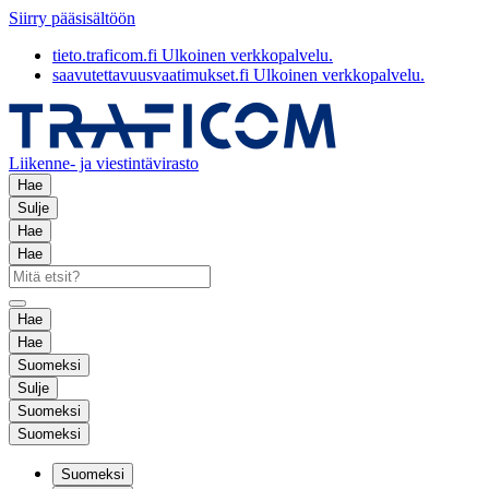
Siirry pääsisältöön
tieto.traficom.fi
Ulkoinen verkkopalvelu.
saavutettavuusvaatimukset.fi
Ulkoinen verkkopalvelu.
Liikenne- ja viestintävirasto
Hae
Sulje
Hae
Hae
Hae
Hae
Suomeksi
Sulje
Suomeksi
Suomeksi
Suomeksi