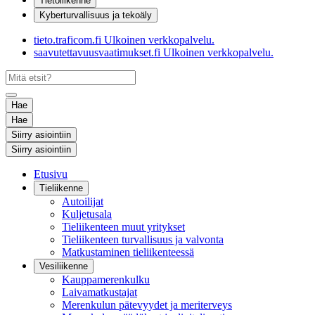
Tietoliikenne
Kyberturvallisuus ja tekoäly
tieto.traficom.fi
Ulkoinen verkkopalvelu.
saavutettavuusvaatimukset.fi
Ulkoinen verkkopalvelu.
Hae
Hae
Siirry asiointiin
Siirry asiointiin
Etusivu
Tieliikenne
Autoilijat
Kuljetusala
Tieliikenteen muut yritykset
Tieliikenteen turvallisuus ja valvonta
Matkustaminen tieliikenteessä
Vesiliikenne
Kauppamerenkulku
Laivamatkustajat
Merenkulun pätevyydet ja meriterveys