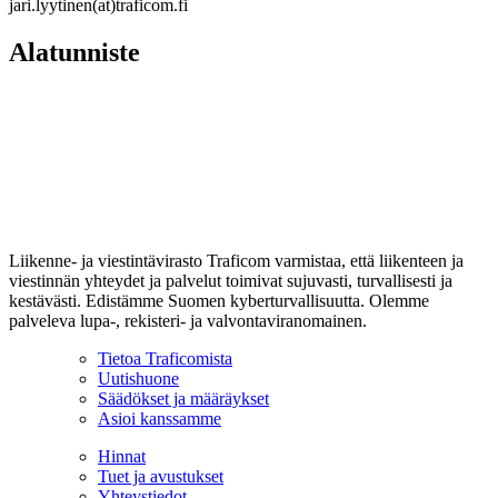
jari.lyytinen(at)traficom.fi
Alatunniste
Liikenne- ja viestintävirasto Traficom varmistaa, että liikenteen ja
viestinnän yhteydet ja palvelut toimivat sujuvasti, turvallisesti ja
kestävästi. Edistämme Suomen kyberturvallisuutta. Olemme
palveleva lupa-, rekisteri- ja valvontaviranomainen.
Tietoa Traficomista
Uutishuone
Säädökset ja määräykset
Asioi kanssamme
Hinnat
Tuet ja avustukset
Yhteystiedot