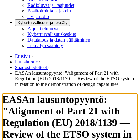
Radioluvat ja -taajuudet
Postitoiminta ja jakelu
Tv ja radio
Kyberturvallisuus ja tekoäly
Arjen tietoturva
Kyberturvallisuuskeskus
Datatalous ja datan välittäminen
Tekoälyn sääntely
Etusivu
›
Uutishuone
›
Säädöstiedotteet
›
EASAn lausuntopyyntö: "Alignment of Part 21 with
Regulation (EU) 2018/1139 — Review of the ETSO system
in relation to the demonstration of design capabilities"
EASAn lausuntopyyntö:
"Alignment of Part 21 with
Regulation (EU) 2018/1139 —
Review of the ETSO system in