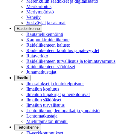
Merenkulun säädökset ja digitalisaatio
Merikartoitus
Meriympäristö
Veneily
Vesiväylät ja satamat
Raideliikenne
Rautatieliikennöinti
Kaupunkiraideliikenne
Raideliikenteen kalusto
Raideliikenteen koulutus ja pätevyydet
Rataverkko
Raideliikenteen turvallisuus ja toimintavarmuus
Raideliikenteen säädökset
Junamatkustajat
Ilmailu
Ilma-alukset ja lentokelpoisuus
Ilmailun koulutus
Ilmailun lupakirjat ja henkilöluvat
Ilmailun säädökset
Ilmailun turvallisuus
Lentoliikenne, lentopaikat ja ympäristö
Lentomatkustaja
Miehittämätön ilmailu
Tietoliikenne
Fi-verkkotunnukset