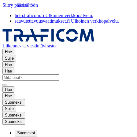
Siirry pääsisältöön
tieto.traficom.fi
Ulkoinen verkkopalvelu.
saavutettavuusvaatimukset.fi
Ulkoinen verkkopalvelu.
Liikenne- ja viestintävirasto
Hae
Sulje
Hae
Hae
Hae
Hae
Suomeksi
Sulje
Suomeksi
Suomeksi
Suomeksi