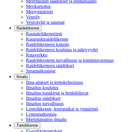
Merenkulun säädökset ja digitalisaatio
Merikartoitus
Meriympäristö
Veneily
Vesiväylät ja satamat
Raideliikenne
Rautatieliikennöinti
Kaupunkiraideliikenne
Raideliikenteen kalusto
Raideliikenteen koulutus ja pätevyydet
Rataverkko
Raideliikenteen turvallisuus ja toimintavarmuus
Raideliikenteen säädökset
Junamatkustajat
Ilmailu
Ilma-alukset ja lentokelpoisuus
Ilmailun koulutus
Ilmailun lupakirjat ja henkilöluvat
Ilmailun säädökset
Ilmailun turvallisuus
Lentoliikenne, lentopaikat ja ympäristö
Lentomatkustaja
Miehittämätön ilmailu
Tietoliikenne
Fi-verkkotunnukset