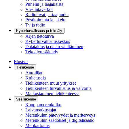
Puhelin ja laajakaista
Viestintäverkot
Radioluvat ja -taajuudet
Postitoiminta ja jakelu
Tv ja radio
Kyberturvallisuus ja tekoäly
Arjen tietoturva
Kyberturvallisuuskeskus
Datatalous ja datan välittäminen
Tekoälyn sääntely
Etusivu
Tieliikenne
Autoilijat
Kuljetusala
Tieliikenteen muut yritykset
Tieliikenteen turvallisuus ja valvonta
Matkustaminen tieliikenteessä
Vesiliikenne
Kauppamerenkulku
Laivamatkustajat
Merenkulun pätevyydet ja meriterveys
Merenkulun säädökset ja digitalisaatio
Merikartoitus