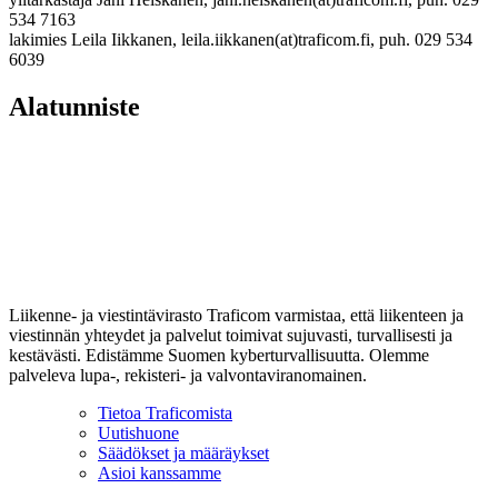
534 7163
lakimies Leila Iikkanen, leila.iikkanen(at)traficom.fi, puh. 029 534
6039
Alatunniste
Liikenne- ja viestintävirasto Traficom varmistaa, että liikenteen ja
viestinnän yhteydet ja palvelut toimivat sujuvasti, turvallisesti ja
kestävästi. Edistämme Suomen kyberturvallisuutta. Olemme
palveleva lupa-, rekisteri- ja valvontaviranomainen.
Tietoa Traficomista
Uutishuone
Säädökset ja määräykset
Asioi kanssamme