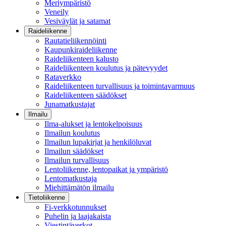
Meriympäristö
Veneily
Vesiväylät ja satamat
Raideliikenne
Rautatieliikennöinti
Kaupunkiraideliikenne
Raideliikenteen kalusto
Raideliikenteen koulutus ja pätevyydet
Rataverkko
Raideliikenteen turvallisuus ja toimintavarmuus
Raideliikenteen säädökset
Junamatkustajat
Ilmailu
Ilma-alukset ja lentokelpoisuus
Ilmailun koulutus
Ilmailun lupakirjat ja henkilöluvat
Ilmailun säädökset
Ilmailun turvallisuus
Lentoliikenne, lentopaikat ja ympäristö
Lentomatkustaja
Miehittämätön ilmailu
Tietoliikenne
Fi-verkkotunnukset
Puhelin ja laajakaista
Viestintäverkot