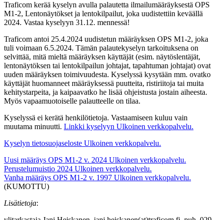
Traficom kerää kyselyn avulla palautetta ilmailumääräyksestä OPS
M1-2, Lentonäytökset ja lentokilpailut, joka uudistettiin keväällä
2024. Vastaa kyselyyn 31.12. mennessä!
Traficom antoi 25.4.2024 uudistetun määräyksen OPS M1-2, joka
tuli voimaan 6.5.2024. Tämän palautekyselyn tarkoituksena on
selvittää, mitä mieltä määräyksen käyttäjät (esim. näytöslentäjät,
lentonäytöksen tai lentokilpailun johtajat, tapahtuman johtajat) ovat
uuden määräyksen toimivuudesta. Kyselyssä kysytään mm. ovatko
käyttäjät huomanneet määräyksessä puutteita, ristiriitoja tai muita
kehitystarpeita, ja kaipaavatko he lisää ohjeistusta jostain aiheesta.
Myös vapaamuotoiselle palautteelle on tilaa.
Kyselyssä ei kerätä henkilötietoja. Vastaamiseen kuluu vain
muutama minuutti.
Linkki kyselyyn
Ulkoinen verkkopalvelu.
Kyselyn tietosuojaseloste
Ulkoinen verkkopalvelu.
Uusi määräys OPS M1-2 v. 2024
Ulkoinen verkkopalvelu.
Perustelumuistio 2024
Ulkoinen verkkopalvelu.
Vanha määräys OPS M1-2 v. 1997
Ulkoinen verkkopalvelu.
(KUMOTTU)
Lisätietoja
:
ylitarkastaja Jani Heiskanen, jani.heiskanen(at)traficom.fi, puh. 029