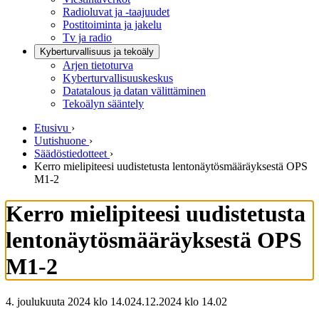
Radioluvat ja -taajuudet
Postitoiminta ja jakelu
Tv ja radio
Kyberturvallisuus ja tekoäly
Arjen tietoturva
Kyberturvallisuuskeskus
Datatalous ja datan välittäminen
Tekoälyn sääntely
Etusivu
›
Uutishuone
›
Säädöstiedotteet
›
Kerro mielipiteesi uudistetusta lentonäytösmääräyksestä OPS
M1-2
Kerro mielipiteesi uudistetusta
lentonäytösmääräyksestä OPS
M1-2
4. joulukuuta 2024 klo 14.02
4.12.2024
klo
14.02