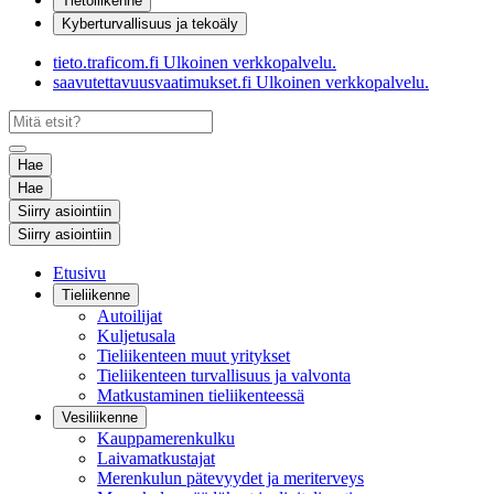
Tietoliikenne
Kyberturvallisuus ja tekoäly
tieto.traficom.fi
Ulkoinen verkkopalvelu.
saavutettavuusvaatimukset.fi
Ulkoinen verkkopalvelu.
Hae
Hae
Siirry asiointiin
Siirry asiointiin
Etusivu
Tieliikenne
Autoilijat
Kuljetusala
Tieliikenteen muut yritykset
Tieliikenteen turvallisuus ja valvonta
Matkustaminen tieliikenteessä
Vesiliikenne
Kauppamerenkulku
Laivamatkustajat
Merenkulun pätevyydet ja meriterveys