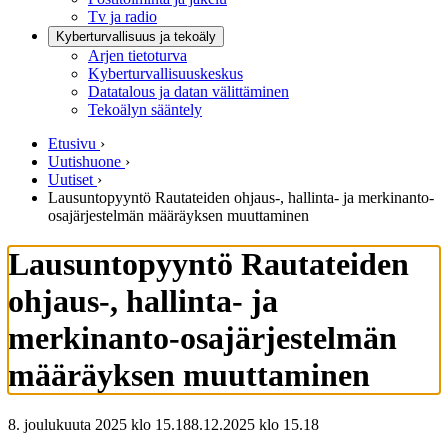
Tv ja radio
Kyberturvallisuus ja tekoäly
Arjen tietoturva
Kyberturvallisuuskeskus
Datatalous ja datan välittäminen
Tekoälyn sääntely
Etusivu
›
Uutishuone
›
Uutiset
›
Lausuntopyyntö Rautateiden ohjaus-, hallinta- ja merkinanto-
osajärjestelmän määräyksen muuttaminen
Lausuntopyyntö Rautateiden
ohjaus-, hallinta- ja
merkinanto-osajärjestelmän
määräyksen muuttaminen
8. joulukuuta 2025 klo 15.18
8.12.2025
klo
15.18