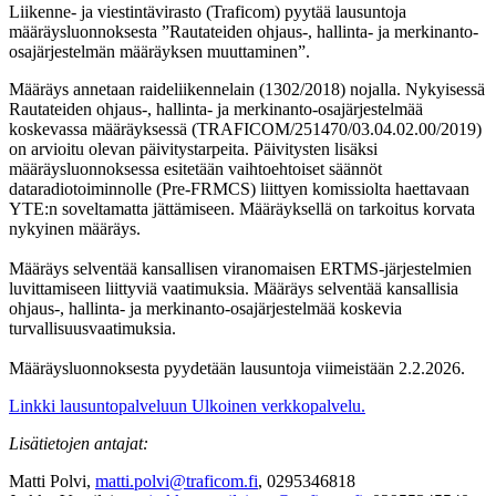
Liikenne- ja viestintävirasto (Traficom) pyytää lausuntoja
määräysluonnoksesta ”Rautateiden ohjaus-, hallinta- ja merkinanto-
osajärjestelmän määräyksen muuttaminen”.
Määräys annetaan raideliikennelain (1302/2018) nojalla. Nykyisessä
Rautateiden ohjaus-, hallinta- ja merkinanto-osajärjestelmää
koskevassa määräyksessä (TRAFICOM/251470/03.04.02.00/2019)
on arvioitu olevan päivitystarpeita. Päivitysten lisäksi
määräysluonnoksessa esitetään vaihtoehtoiset säännöt
dataradiotoiminnolle (Pre-FRMCS) liittyen komissiolta haettavaan
YTE:n soveltamatta jättämiseen. Määräyksellä on tarkoitus korvata
nykyinen määräys.
Määräys selventää kansallisen viranomaisen ERTMS-järjestelmien
luvittamiseen liittyviä vaatimuksia. Määräys selventää kansallisia
ohjaus-, hallinta- ja merkinanto-osajärjestelmää koskevia
turvallisuusvaatimuksia.
Määräysluonnoksesta pyydetään lausuntoja viimeistään 2.2.2026.
Linkki lausuntopalveluun
Ulkoinen verkkopalvelu.
Lisätietojen antajat:
Matti Polvi,
matti.polvi@traficom.fi
, 0295346818