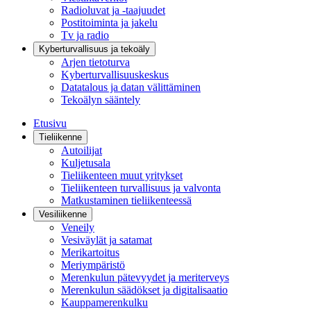
Radioluvat ja -taajuudet
Postitoiminta ja jakelu
Tv ja radio
Kyberturvallisuus ja tekoäly
Arjen tietoturva
Kyberturvallisuuskeskus
Datatalous ja datan välittäminen
Tekoälyn sääntely
Etusivu
Tieliikenne
Autoilijat
Kuljetusala
Tieliikenteen muut yritykset
Tieliikenteen turvallisuus ja valvonta
Matkustaminen tieliikenteessä
Vesiliikenne
Veneily
Vesiväylät ja satamat
Merikartoitus
Meriympäristö
Merenkulun pätevyydet ja meriterveys
Merenkulun säädökset ja digitalisaatio
Kauppamerenkulku