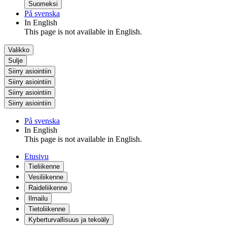
Suomeksi
På svenska
In English
This page is not available in English.
Valikko
Sulje
Siirry asiointiin
Siirry asiointiin
Siirry asiointiin
Siirry asiointiin
På svenska
In English
This page is not available in English.
Etusivu
Tieliikenne
Vesiliikenne
Raideliikenne
Ilmailu
Tietoliikenne
Kyberturvallisuus ja tekoäly