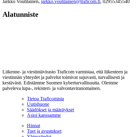
Jarkko Voutilainen,
jarkko.voutilainen@traficom.fi
, 02955345540
Alatunniste
Liikenne- ja viestintävirasto Traficom varmistaa, että liikenteen ja
viestinnän yhteydet ja palvelut toimivat sujuvasti, turvallisesti ja
kestävästi. Edistämme Suomen kyberturvallisuutta. Olemme
palveleva lupa-, rekisteri- ja valvontaviranomainen.
Tietoa Traficomista
Uutishuone
Säädökset ja määräykset
Asioi kanssamme
Hinnat
Tuet ja avustukset
Yhteystiedot