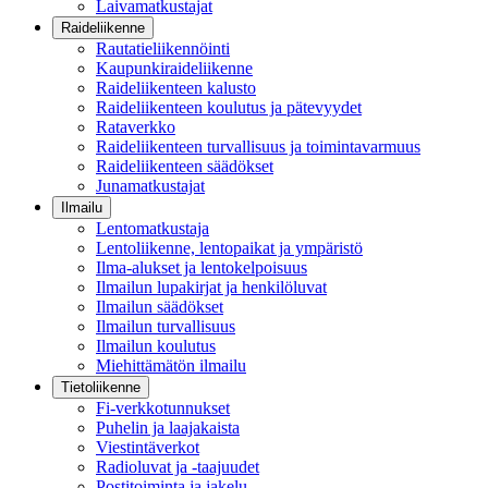
Laivamatkustajat
Raideliikenne
Rautatieliikennöinti
Kaupunkiraideliikenne
Raideliikenteen kalusto
Raideliikenteen koulutus ja pätevyydet
Rataverkko
Raideliikenteen turvallisuus ja toimintavarmuus
Raideliikenteen säädökset
Junamatkustajat
Ilmailu
Lentomatkustaja
Lentoliikenne, lentopaikat ja ympäristö
Ilma-alukset ja lentokelpoisuus
Ilmailun lupakirjat ja henkilöluvat
Ilmailun säädökset
Ilmailun turvallisuus
Ilmailun koulutus
Miehittämätön ilmailu
Tietoliikenne
Fi-verkkotunnukset
Puhelin ja laajakaista
Viestintäverkot
Radioluvat ja -taajuudet
Postitoiminta ja jakelu