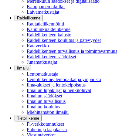
Merenkulun säädökset ja digitalisaatio
Kauppamerenkulku
Laivamatkustajat
Raideliikenne
Rautatieliikennöinti
Kaupunkiraideliikenne
Raideliikenteen kalusto
Raideliikenteen koulutus ja pätevyydet
Rataverkko
Raideliikenteen turvallisuus ja toimintavarmuus
Raideliikenteen säädökset
Junamatkustajat
Ilmailu
Lentomatkustaja
Lentoliikenne, lentopaikat ja ympäristö
Ilma-alukset ja lentokelpoisuus
Ilmailun lupakirjat ja henkilöluvat
Ilmailun säädökset
Ilmailun turvallisuus
Ilmailun koulutus
Miehittämätön ilmailu
Tietoliikenne
Fi-verkkotunnukset
Puhelin ja laajakaista
Viestintäverkot