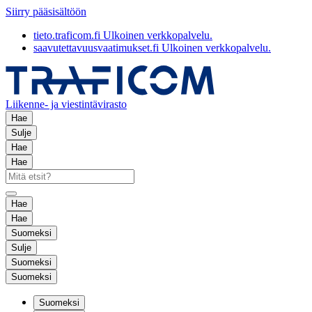
Siirry pääsisältöön
tieto.traficom.fi
Ulkoinen verkkopalvelu.
saavutettavuusvaatimukset.fi
Ulkoinen verkkopalvelu.
Liikenne- ja viestintävirasto
Hae
Sulje
Hae
Hae
Hae
Hae
Suomeksi
Sulje
Suomeksi
Suomeksi
Suomeksi