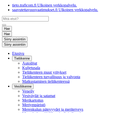
tieto.traficom.fi
Ulkoinen verkkopalvelu.
saavutettavuusvaatimukset.fi
Ulkoinen verkkopalvelu.
Hae
Hae
Siirry asiointiin
Siirry asiointiin
Etusivu
Tieliikenne
Autoilijat
Kuljetusala
Tieliikenteen muut yritykset
Tieliikenteen turvallisuus ja valvonta
Matkustaminen tieliikenteessä
Vesiliikenne
Veneily
Vesiväylät ja satamat
Merikartoitus
Meriympäristö
Merenkulun pätevyydet ja meriterveys