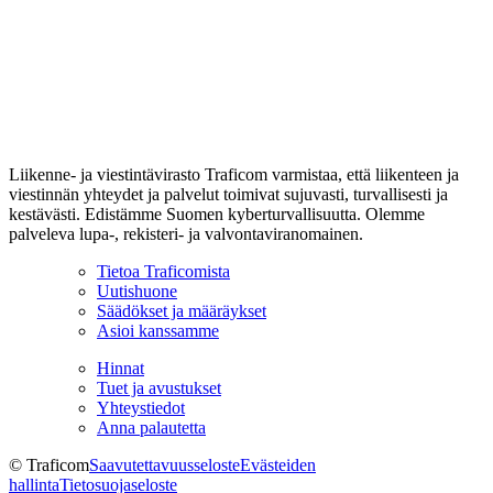
Liikenne- ja viestintävirasto Traficom varmistaa, että liikenteen ja
viestinnän yhteydet ja palvelut toimivat sujuvasti, turvallisesti ja
kestävästi. Edistämme Suomen kyberturvallisuutta. Olemme
palveleva lupa-, rekisteri- ja valvontaviranomainen.
Tietoa Traficomista
Uutishuone
Säädökset ja määräykset
Asioi kanssamme
Hinnat
Tuet ja avustukset
Yhteystiedot
Anna palautetta
© Traficom
Saavutettavuusseloste
Evästeiden
hallinta
Tietosuojaseloste