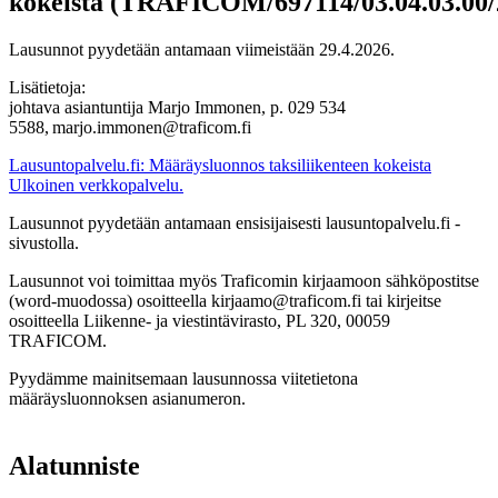
kokeista (TRAFICOM/697114/03.04.03.00
Lausunnot pyydetään antamaan viimeistään 29.4.2026.
Lisätietoja:
johtava asiantuntija Marjo Immonen, p. 029 534
5588, marjo.immonen@traficom.fi
Lausuntopalvelu.fi: Määräysluonnos taksiliikenteen kokeista
Ulkoinen verkkopalvelu.
Lausunnot pyydetään antamaan ensisijaisesti lausuntopalvelu.fi -
sivustolla.
Lausunnot voi toimittaa myös Traficomin kirjaamoon sähköpostitse
(word-muodossa) osoitteella kirjaamo@traficom.fi tai kirjeitse
osoitteella Liikenne- ja viestintävirasto, PL 320, 00059
TRAFICOM.
Pyydämme mainitsemaan lausunnossa viitetietona
määräysluonnoksen asianumeron.
Alatunniste