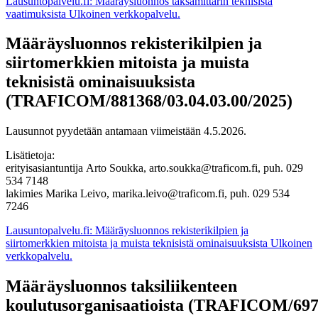
Lausuntopalvelu.fi: Määräysluonnos taksamittarin teknisistä
vaatimuksista
Ulkoinen verkkopalvelu.
Määräysluonnos rekisterikilpien ja
siirtomerkkien mitoista ja muista
teknisistä ominaisuuksista
(TRAFICOM/881368/03.04.03.00/2025)
Lausunnot pyydetään antamaan viimeistään 4.5.2026.
Lisätietoja:
erityisasiantuntija Arto Soukka, arto.soukka@traficom.fi, puh. 029
534 7148
lakimies Marika Leivo, marika.leivo@traficom.fi, puh. 029 534
7246
Lausuntopalvelu.fi: Määräysluonnos rekisterikilpien ja
siirtomerkkien mitoista ja muista teknisistä ominaisuuksista
Ulkoinen
verkkopalvelu.
Määräysluonnos taksiliikenteen
koulutusorganisaatioista (TRAFICOM/697