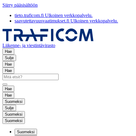
Siirry pääsisältöön
tieto.traficom.fi
Ulkoinen verkkopalvelu.
saavutettavuusvaatimukset.fi
Ulkoinen verkkopalvelu.
Liikenne- ja viestintävirasto
Hae
Sulje
Hae
Hae
Hae
Hae
Suomeksi
Sulje
Suomeksi
Suomeksi
Suomeksi