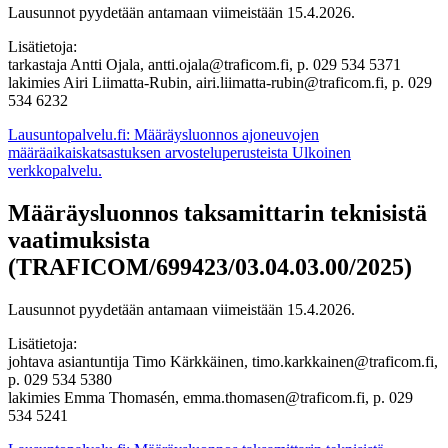
Lausunnot pyydetään antamaan viimeistään 15.4.2026.
Lisätietoja:
tarkastaja Antti Ojala, antti.ojala@traficom.fi, p. 029 534 5371
lakimies Airi Liimatta-Rubin, airi.liimatta-rubin@traficom.fi, p. 029
534 6232
Lausuntopalvelu.fi: Määräysluonnos ajoneuvojen
määräaikaiskatsastuksen arvosteluperusteista
Ulkoinen
verkkopalvelu.
Määräysluonnos taksamittarin teknisistä
vaatimuksista
(TRAFICOM/699423/03.04.03.00/2025)
Lausunnot pyydetään antamaan viimeistään 15.4.2026.
Lisätietoja:
johtava asiantuntija Timo Kärkkäinen, timo.karkkainen@traficom.fi,
p. 029 534 5380
lakimies Emma Thomasén, emma.thomasen@traficom.fi, p. 029
534 5241