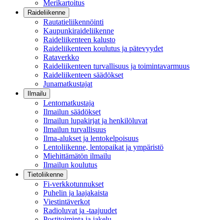
Merikartoitus
Raideliikenne
Rautatieliikennöinti
Kaupunkiraideliikenne
Raideliikenteen kalusto
Raideliikenteen koulutus ja pätevyydet
Rataverkko
Raideliikenteen turvallisuus ja toimintavarmuus
Raideliikenteen säädökset
Junamatkustajat
Ilmailu
Lentomatkustaja
Ilmailun säädökset
Ilmailun lupakirjat ja henkilöluvat
Ilmailun turvallisuus
Ilma-alukset ja lentokelpoisuus
Lentoliikenne, lentopaikat ja ympäristö
Miehittämätön ilmailu
Ilmailun koulutus
Tietoliikenne
Fi-verkkotunnukset
Puhelin ja laajakaista
Viestintäverkot
Radioluvat ja -taajuudet
Postitoiminta ja jakelu