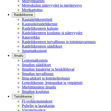
Meriympäristö
Merenkulun pätevyydet ja meriterveys
Merikartoitus
Raideliikenne
Rautatieliikennöinti
Kaupunkiraideliikenne
Raideliikenteen kalusto
Raideliikenteen koulutus ja pätevyydet
Rataverkko
Raideliikenteen turvallisuus ja toimintavarmuus
Raideliikenteen säädökset
Junamatkustajat
Ilmailu
Lentomatkustaja
Ilmailun säädökset
Ilmailun lupakirjat ja henkilöluvat
Ilmailun turvallisuus
Ilma-alukset ja lentokelpoisuus
Lentoliikenne, lentopaikat ja ympäristö
Miehittämätön ilmailu
Ilmailun koulutus
Tietoliikenne
Fi-verkkotunnukset
Puhelin ja laajakaista
Viestintäverkot