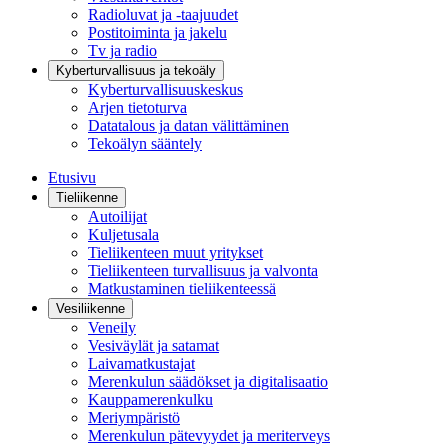
Radioluvat ja -taajuudet
Postitoiminta ja jakelu
Tv ja radio
Kyberturvallisuus ja tekoäly
Kyberturvallisuuskeskus
Arjen tietoturva
Datatalous ja datan välittäminen
Tekoälyn sääntely
Etusivu
Tieliikenne
Autoilijat
Kuljetusala
Tieliikenteen muut yritykset
Tieliikenteen turvallisuus ja valvonta
Matkustaminen tieliikenteessä
Vesiliikenne
Veneily
Vesiväylät ja satamat
Laivamatkustajat
Merenkulun säädökset ja digitalisaatio
Kauppamerenkulku
Meriympäristö
Merenkulun pätevyydet ja meriterveys