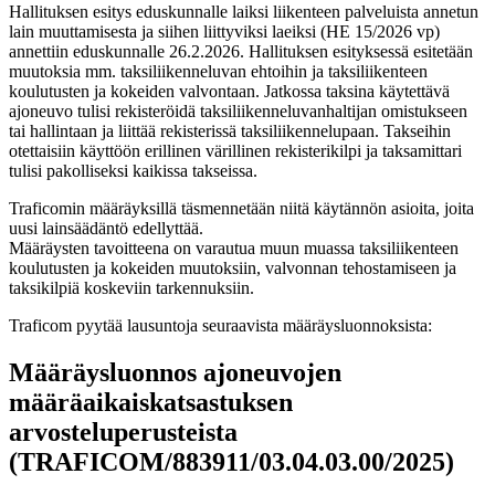
Hallituksen esitys eduskunnalle laiksi liikenteen palveluista annetun
lain muuttamisesta ja siihen liittyviksi laeiksi (HE 15/2026 vp)
annettiin eduskunnalle 26.2.2026. Hallituksen esityksessä esitetään
muutoksia mm. taksiliikenneluvan ehtoihin ja taksiliikenteen
koulutusten ja kokeiden valvontaan. Jatkossa taksina käytettävä
ajoneuvo tulisi rekisteröidä taksiliikenneluvanhaltijan omistukseen
tai hallintaan ja liittää rekisterissä taksiliikennelupaan. Takseihin
otettaisiin käyttöön erillinen värillinen rekisterikilpi ja taksamittari
tulisi pakolliseksi kaikissa takseissa.
Traficomin määräyksillä täsmennetään niitä käytännön asioita, joita
uusi lainsäädäntö edellyttää.
Määräysten tavoitteena on varautua muun muassa taksiliikenteen
koulutusten ja kokeiden muutoksiin, valvonnan tehostamiseen ja
taksikilpiä koskeviin tarkennuksiin.
Traficom pyytää lausuntoja seuraavista määräysluonnoksista:
Määräysluonnos ajoneuvojen
määräaikaiskatsastuksen
arvosteluperusteista
(TRAFICOM/883911/03.04.03.00/2025)