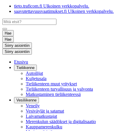
tieto.traficom.fi
Ulkoinen verkkopalvelu.
saavutettavuusvaatimukset.fi
Ulkoinen verkkopalvelu.
Hae
Hae
Siirry asiointiin
Siirry asiointiin
Etusivu
Tieliikenne
Autoilijat
Kuljetusala
Tieliikenteen muut yritykset
Tieliikenteen turvallisuus ja valvonta
Matkustaminen tieliikenteessä
Vesiliikenne
Veneily
Vesiväylät ja satamat
Laivamatkustajat
Merenkulun säädökset ja digitalisaatio
Kauppamerenkulku