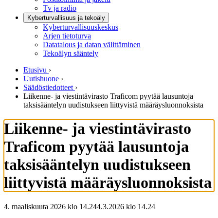
Tv ja radio
Kyberturvallisuus ja tekoäly
Kyberturvallisuuskeskus
Arjen tietoturva
Datatalous ja datan välittäminen
Tekoälyn sääntely
Etusivu
›
Uutishuone
›
Säädöstiedotteet
›
Liikenne- ja viestintävirasto Traficom pyytää lausuntoja
taksisääntelyn uudistukseen liittyvistä määräysluonnoksista
Liikenne- ja viestintävirasto
Traficom pyytää lausuntoja
taksisääntelyn uudistukseen
liittyvistä määräysluonnoksista
4. maaliskuuta 2026 klo 14.24
4.3.2026
klo
14.24