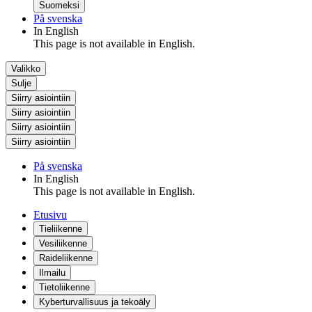
Suomeksi
På svenska
In English
This page is not available in English.
Valikko
Sulje
Siirry asiointiin
Siirry asiointiin
Siirry asiointiin
Siirry asiointiin
På svenska
In English
This page is not available in English.
Etusivu
Tieliikenne
Vesiliikenne
Raideliikenne
Ilmailu
Tietoliikenne
Kyberturvallisuus ja tekoäly