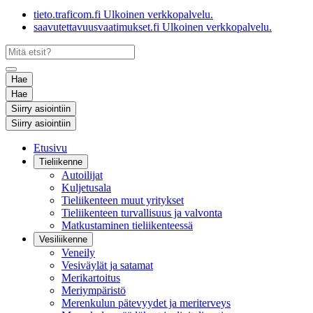
tieto.traficom.fi
Ulkoinen verkkopalvelu.
saavutettavuusvaatimukset.fi
Ulkoinen verkkopalvelu.
Hae
Hae
Siirry asiointiin
Siirry asiointiin
Etusivu
Tieliikenne
Autoilijat
Kuljetusala
Tieliikenteen muut yritykset
Tieliikenteen turvallisuus ja valvonta
Matkustaminen tieliikenteessä
Vesiliikenne
Veneily
Vesiväylät ja satamat
Merikartoitus
Meriympäristö
Merenkulun pätevyydet ja meriterveys