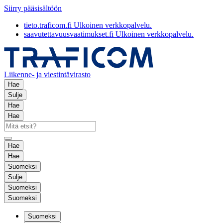
Siirry pääsisältöön
tieto.traficom.fi
Ulkoinen verkkopalvelu.
saavutettavuusvaatimukset.fi
Ulkoinen verkkopalvelu.
Liikenne- ja viestintävirasto
Hae
Sulje
Hae
Hae
Hae
Hae
Suomeksi
Sulje
Suomeksi
Suomeksi
Suomeksi