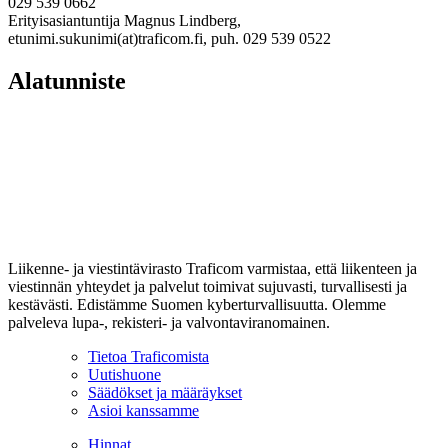
029 539 0662
Erityisasiantuntija Magnus Lindberg,
etunimi.sukunimi(at)traficom.fi, puh. 029 539 0522
Alatunniste
Liikenne- ja viestintävirasto Traficom varmistaa, että liikenteen ja
viestinnän yhteydet ja palvelut toimivat sujuvasti, turvallisesti ja
kestävästi. Edistämme Suomen kyberturvallisuutta. Olemme
palveleva lupa-, rekisteri- ja valvontaviranomainen.
Tietoa Traficomista
Uutishuone
Säädökset ja määräykset
Asioi kanssamme
Hinnat