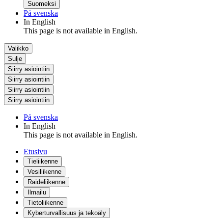
Suomeksi
På svenska
In English
This page is not available in English.
Valikko
Sulje
Siirry asiointiin
Siirry asiointiin
Siirry asiointiin
Siirry asiointiin
På svenska
In English
This page is not available in English.
Etusivu
Tieliikenne
Vesiliikenne
Raideliikenne
Ilmailu
Tietoliikenne
Kyberturvallisuus ja tekoäly