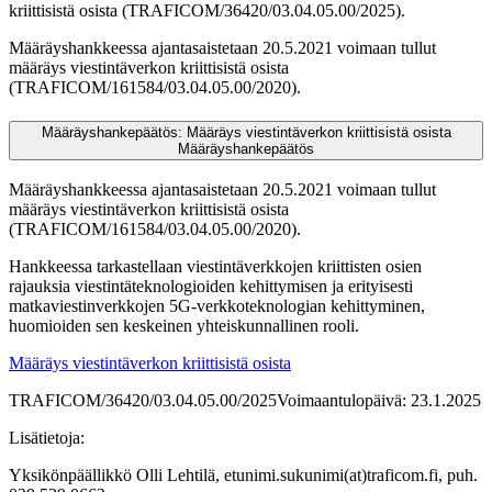
kriittisistä osista (TRAFICOM/36420/03.04.05.00/2025).
Määräyshankkeessa ajantasaistetaan 20.5.2021 voimaan tullut
määräys viestintäverkon kriittisistä osista
(TRAFICOM/161584/03.04.05.00/2020).
Määräyshankepäätös: Määräys viestintäverkon kriittisistä osista
Määräyshankepäätös
Määräyshankkeessa ajantasaistetaan 20.5.2021 voimaan tullut
määräys viestintäverkon kriittisistä osista
(TRAFICOM/161584/03.04.05.00/2020).
Hankkeessa tarkastellaan viestintäverkkojen kriittisten osien
rajauksia viestintäteknologioiden kehittymisen ja erityisesti
matkaviestinverkkojen 5G-verkkoteknologian kehittyminen,
huomioiden sen keskeinen yhteiskunnallinen rooli.
Määräys viestintäverkon kriittisistä osista
TRAFICOM/36420/03.04.05.00/2025
Voimaantulopäivä: 23.1.2025
Lisätietoja:
Yksikönpäällikkö Olli Lehtilä, etunimi.sukunimi(at)traficom.fi, puh.