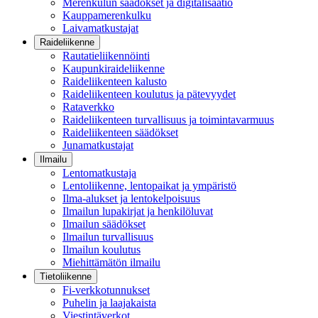
Merenkulun säädökset ja digitalisaatio
Kauppamerenkulku
Laivamatkustajat
Raideliikenne
Rautatieliikennöinti
Kaupunkiraideliikenne
Raideliikenteen kalusto
Raideliikenteen koulutus ja pätevyydet
Rataverkko
Raideliikenteen turvallisuus ja toimintavarmuus
Raideliikenteen säädökset
Junamatkustajat
Ilmailu
Lentomatkustaja
Lentoliikenne, lentopaikat ja ympäristö
Ilma-alukset ja lentokelpoisuus
Ilmailun lupakirjat ja henkilöluvat
Ilmailun säädökset
Ilmailun turvallisuus
Ilmailun koulutus
Miehittämätön ilmailu
Tietoliikenne
Fi-verkkotunnukset
Puhelin ja laajakaista
Viestintäverkot