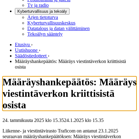
Tv ja radio
Kyberturvallisuus ja tekoäly
Arjen tietoturva
Kyberturvallisuuskeskus
Datatalous ja datan välittäminen
Tekoälyn sääntely
Etusivu
›
Uutishuone
›
Säädöstiedotteet
›
Määräyshankepäätös: Määräys viestintäverkon kriittisistä
osista
Määräyshankepäätös: Määräys
viestintäverkon kriittisistä
osista
24. tammikuuta 2025 klo 15.35
24.1.2025
klo
15.35
Liikenne- ja viestintävirasto Traficom on antanut 23.1.2025
seuraavan määräyshankepäätöksen: Määräys viestintäverkon