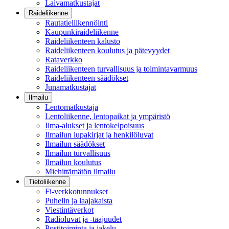
Laivamatkustajat
Raideliikenne
Rautatieliikennöinti
Kaupunkiraideliikenne
Raideliikenteen kalusto
Raideliikenteen koulutus ja pätevyydet
Rataverkko
Raideliikenteen turvallisuus ja toimintavarmuus
Raideliikenteen säädökset
Junamatkustajat
Ilmailu
Lentomatkustaja
Lentoliikenne, lentopaikat ja ympäristö
Ilma-alukset ja lentokelpoisuus
Ilmailun lupakirjat ja henkilöluvat
Ilmailun säädökset
Ilmailun turvallisuus
Ilmailun koulutus
Miehittämätön ilmailu
Tietoliikenne
Fi-verkkotunnukset
Puhelin ja laajakaista
Viestintäverkot
Radioluvat ja -taajuudet
Postitoiminta ja jakelu