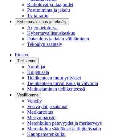
Radioluvat ja -taajuudet
Postitoiminta ja jakelu
Tv ja radio
Kyberturvallisuus ja tekoäly
Arjen tietoturva
Kyberturvallisuuskeskus
Datatalous ja datan välittäminen
Tekoälyn sääntely
Etusivu
Tieliikenne
Autoilijat
Kuljetusala
Tieliikenteen muut yritykset
Tieliikenteen turvallisuus ja valvonta
Matkustaminen tieliikenteessä
Vesiliikenne
Veneily
Vesiväylät ja satamat
Merikartoitus
Meriympäristö
Merenkulun pätevyydet ja meriterveys
Merenkulun säädökset ja digitalisaatio
Kauppamerenkulku