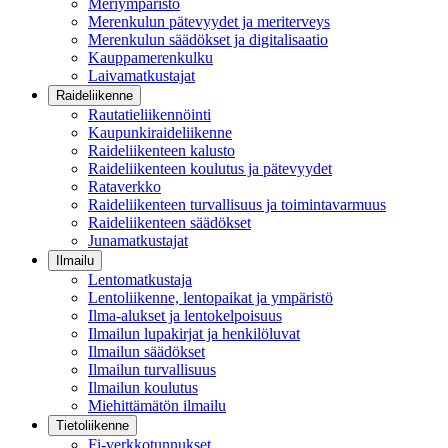
Meriympäristö
Merenkulun pätevyydet ja meriterveys
Merenkulun säädökset ja digitalisaatio
Kauppamerenkulku
Laivamatkustajat
Raideliikenne
Rautatieliikennöinti
Kaupunkiraideliikenne
Raideliikenteen kalusto
Raideliikenteen koulutus ja pätevyydet
Rataverkko
Raideliikenteen turvallisuus ja toimintavarmuus
Raideliikenteen säädökset
Junamatkustajat
Ilmailu
Lentomatkustaja
Lentoliikenne, lentopaikat ja ympäristö
Ilma-alukset ja lentokelpoisuus
Ilmailun lupakirjat ja henkilöluvat
Ilmailun säädökset
Ilmailun turvallisuus
Ilmailun koulutus
Miehittämätön ilmailu
Tietoliikenne
Fi-verkkotunnukset