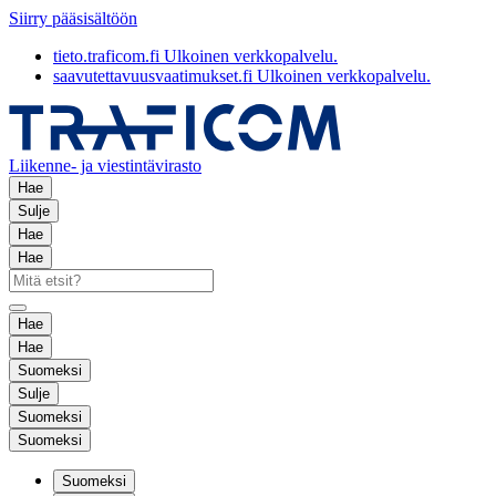
Siirry pääsisältöön
tieto.traficom.fi
Ulkoinen verkkopalvelu.
saavutettavuusvaatimukset.fi
Ulkoinen verkkopalvelu.
Liikenne- ja viestintävirasto
Hae
Sulje
Hae
Hae
Hae
Hae
Suomeksi
Sulje
Suomeksi
Suomeksi
Suomeksi