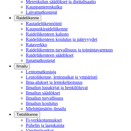
Merenkulun säädökset ja digitalisaatio
Kauppamerenkulku
Laivamatkustajat
Raideliikenne
Rautatieliikennöinti
Kaupunkiraideliikenne
Raideliikenteen kalusto
Raideliikenteen koulutus ja pätevyydet
Rataverkko
Raideliikenteen turvallisuus ja toimintavarmuus
Raideliikenteen säädökset
Junamatkustajat
Ilmailu
Lentomatkustaja
Lentoliikenne, lentopaikat ja ympäristö
Ilma-alukset ja lentokelpoisuus
Ilmailun lupakirjat ja henkilöluvat
Ilmailun säädökset
Ilmailun turvallisuus
Ilmailun koulutus
Miehittämätön ilmailu
Tietoliikenne
Fi-verkkotunnukset
Puhelin ja laajakaista
Viestintäverkot