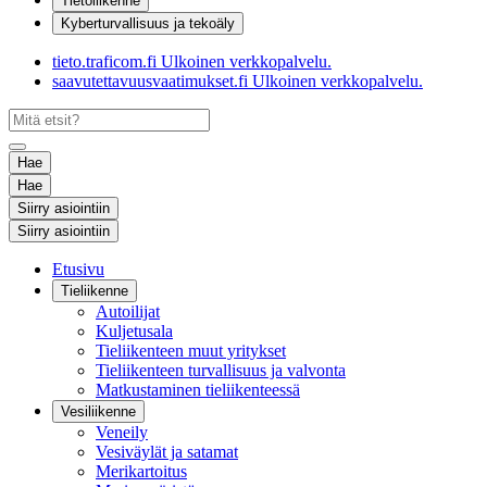
Tietoliikenne
Kyberturvallisuus ja tekoäly
tieto.traficom.fi
Ulkoinen verkkopalvelu.
saavutettavuusvaatimukset.fi
Ulkoinen verkkopalvelu.
Hae
Hae
Siirry asiointiin
Siirry asiointiin
Etusivu
Tieliikenne
Autoilijat
Kuljetusala
Tieliikenteen muut yritykset
Tieliikenteen turvallisuus ja valvonta
Matkustaminen tieliikenteessä
Vesiliikenne
Veneily
Vesiväylät ja satamat
Merikartoitus