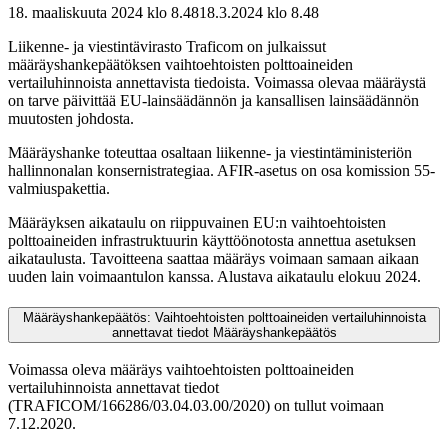
18. maaliskuuta 2024 klo 8.48
18.3.2024
klo
8.48
Liikenne- ja viestintävirasto Traficom on julkaissut
määräyshankepäätöksen vaihtoehtoisten polttoaineiden
vertailuhinnoista annettavista tiedoista. Voimassa olevaa määräystä
on tarve päivittää EU-lainsäädännön ja kansallisen lainsäädännön
muutosten johdosta.
Määräyshanke toteuttaa osaltaan liikenne- ja viestintäministeriön
hallinnonalan konsernistrategiaa. AFIR-asetus on osa komission 55-
valmiuspakettia.
Määräyksen aikataulu on riippuvainen EU:n vaihtoehtoisten
polttoaineiden infrastruktuurin käyttöönotosta annettua asetuksen
aikataulusta. Tavoitteena saattaa määräys voimaan samaan aikaan
uuden lain voimaantulon kanssa. Alustava aikataulu elokuu 2024.
Määräyshankepäätös: Vaihtoehtoisten polttoaineiden vertailuhinnoista
annettavat tiedot
Määräyshankepäätös
Voimassa oleva määräys vaihtoehtoisten polttoaineiden
vertailuhinnoista annettavat tiedot
(TRAFICOM/166286/03.04.03.00/2020) on tullut voimaan
7.12.2020.