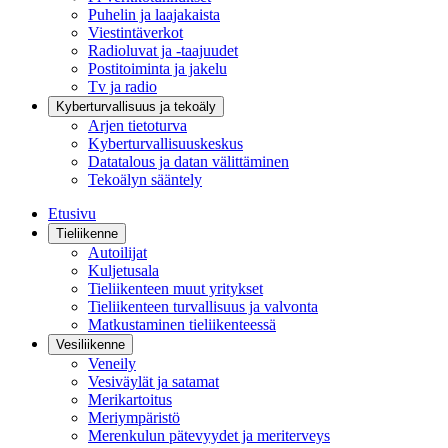
Puhelin ja laajakaista
Viestintäverkot
Radioluvat ja -taajuudet
Postitoiminta ja jakelu
Tv ja radio
Kyberturvallisuus ja tekoäly
Arjen tietoturva
Kyberturvallisuuskeskus
Datatalous ja datan välittäminen
Tekoälyn sääntely
Etusivu
Tieliikenne
Autoilijat
Kuljetusala
Tieliikenteen muut yritykset
Tieliikenteen turvallisuus ja valvonta
Matkustaminen tieliikenteessä
Vesiliikenne
Veneily
Vesiväylät ja satamat
Merikartoitus
Meriympäristö
Merenkulun pätevyydet ja meriterveys