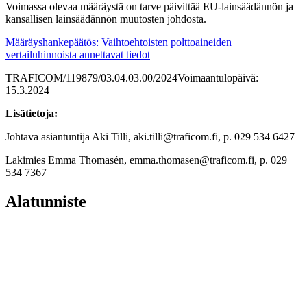
Voimassa olevaa määräystä on tarve päivittää EU-lainsäädännön ja
kansallisen lainsäädännön muutosten johdosta.
Määräyshankepäätös: Vaihtoehtoisten polttoaineiden
vertailuhinnoista annettavat tiedot
TRAFICOM/119879/03.04.03.00/2024
Voimaantulopäivä:
15.3.2024
Lisätietoja:
Johtava asiantuntija Aki Tilli, aki.tilli@traficom.fi, p. 029 534 6427
Lakimies Emma Thomasén, emma.thomasen@traficom.fi, p. 029
534 7367
Alatunniste