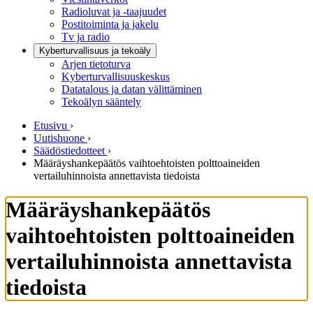
Radioluvat ja -taajuudet
Postitoiminta ja jakelu
Tv ja radio
Kyberturvallisuus ja tekoäly
Arjen tietoturva
Kyberturvallisuuskeskus
Datatalous ja datan välittäminen
Tekoälyn sääntely
Etusivu
›
Uutishuone
›
Säädöstiedotteet
›
Määräyshankepäätös vaihtoehtoisten polttoaineiden
vertailuhinnoista annettavista tiedoista
Määräyshankepäätös
vaihtoehtoisten polttoaineiden
vertailuhinnoista annettavista
tiedoista