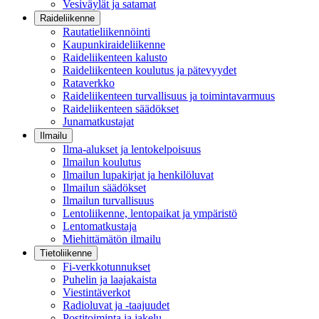
Vesiväylät ja satamat
Raideliikenne
Rautatieliikennöinti
Kaupunkiraideliikenne
Raideliikenteen kalusto
Raideliikenteen koulutus ja pätevyydet
Rataverkko
Raideliikenteen turvallisuus ja toimintavarmuus
Raideliikenteen säädökset
Junamatkustajat
Ilmailu
Ilma-alukset ja lentokelpoisuus
Ilmailun koulutus
Ilmailun lupakirjat ja henkilöluvat
Ilmailun säädökset
Ilmailun turvallisuus
Lentoliikenne, lentopaikat ja ympäristö
Lentomatkustaja
Miehittämätön ilmailu
Tietoliikenne
Fi-verkkotunnukset
Puhelin ja laajakaista
Viestintäverkot
Radioluvat ja -taajuudet
Postitoiminta ja jakelu