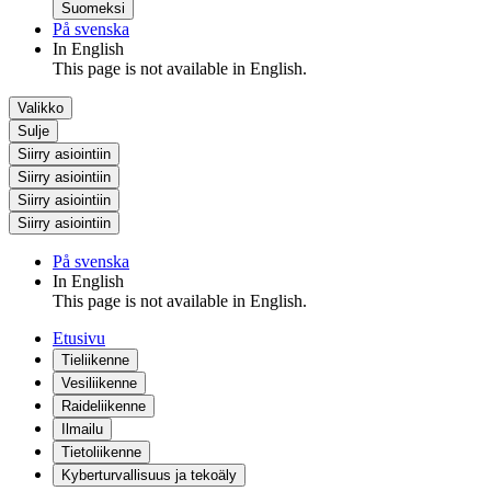
Suomeksi
På svenska
In English
This page is not available in English.
Valikko
Sulje
Siirry asiointiin
Siirry asiointiin
Siirry asiointiin
Siirry asiointiin
På svenska
In English
This page is not available in English.
Etusivu
Tieliikenne
Vesiliikenne
Raideliikenne
Ilmailu
Tietoliikenne
Kyberturvallisuus ja tekoäly