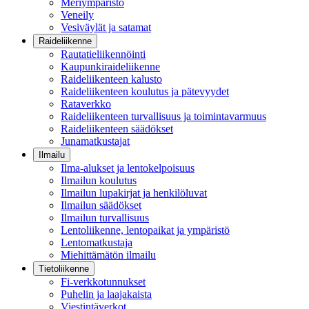
Meriympäristö
Veneily
Vesiväylät ja satamat
Raideliikenne
Rautatieliikennöinti
Kaupunkiraideliikenne
Raideliikenteen kalusto
Raideliikenteen koulutus ja pätevyydet
Rataverkko
Raideliikenteen turvallisuus ja toimintavarmuus
Raideliikenteen säädökset
Junamatkustajat
Ilmailu
Ilma-alukset ja lentokelpoisuus
Ilmailun koulutus
Ilmailun lupakirjat ja henkilöluvat
Ilmailun säädökset
Ilmailun turvallisuus
Lentoliikenne, lentopaikat ja ympäristö
Lentomatkustaja
Miehittämätön ilmailu
Tietoliikenne
Fi-verkkotunnukset
Puhelin ja laajakaista
Viestintäverkot