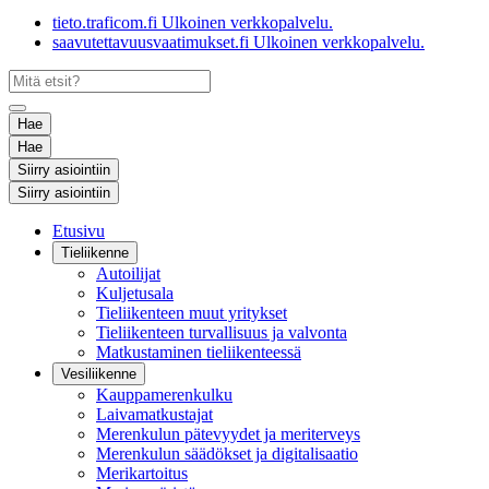
tieto.traficom.fi
Ulkoinen verkkopalvelu.
saavutettavuusvaatimukset.fi
Ulkoinen verkkopalvelu.
Hae
Hae
Siirry asiointiin
Siirry asiointiin
Etusivu
Tieliikenne
Autoilijat
Kuljetusala
Tieliikenteen muut yritykset
Tieliikenteen turvallisuus ja valvonta
Matkustaminen tieliikenteessä
Vesiliikenne
Kauppamerenkulku
Laivamatkustajat
Merenkulun pätevyydet ja meriterveys
Merenkulun säädökset ja digitalisaatio
Merikartoitus