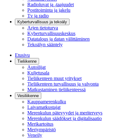
Radioluvat ja -taajuudet
Postitoiminta ja jakelu
Tv ja radio
Kyberturvallisuus ja tekoäly
Arjen tietoturva
Kyberturvallisuuskeskus
Datatalous ja datan välittäminen
Tekoälyn sääntely
Etusivu
Tieliikenne
Autoilijat
Kuljetusala
Tieliikenteen muut yritykset
Tieliikenteen turvallisuus ja valvonta
Matkustaminen tieliikenteessä
Vesiliikenne
Kauppamerenkulku
Laivamatkustajat
Merenkulun pätevyydet ja meriterveys
Merenkulun säädökset ja digitalisaatio
Merikartoitus
Meriympäristö
Veneily