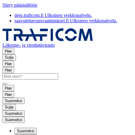
Siirry pääsisältöön
tieto.traficom.fi
Ulkoinen verkkopalvelu.
saavutettavuusvaatimukset.fi
Ulkoinen verkkopalvelu.
Liikenne- ja viestintävirasto
Hae
Sulje
Hae
Hae
Hae
Hae
Suomeksi
Sulje
Suomeksi
Suomeksi
Suomeksi