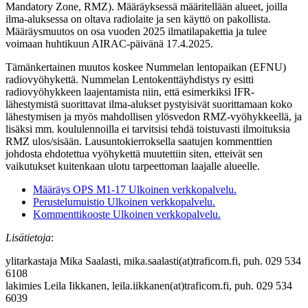
Mandatory Zone, RMZ). Määräyksessä määritellään alueet, joilla
ilma-aluksessa on oltava radiolaite ja sen käyttö on pakollista.
Määräysmuutos on osa vuoden 2025 ilmatilapakettia ja tulee
voimaan huhtikuun AIRAC-päivänä 17.4.2025.
Tämänkertainen muutos koskee Nummelan lentopaikan (EFNU)
radiovyöhykettä. Nummelan Lentokenttäyhdistys ry esitti
radiovyöhykkeen laajentamista niin, että esimerkiksi IFR-
lähestymistä suorittavat ilma-alukset pystyisivät suorittamaan koko
lähestymisen ja myös mahdollisen ylösvedon RMZ-vyöhykkeellä, ja
lisäksi mm. koululennoilla ei tarvitsisi tehdä toistuvasti ilmoituksia
RMZ ulos/sisään. Lausuntokierroksella saatujen kommenttien
johdosta ehdotettua vyöhykettä muutettiin siten, etteivät sen
vaikutukset kuitenkaan ulotu tarpeettoman laajalle alueelle.
Määräys OPS M1-17
Ulkoinen verkkopalvelu.
Perustelumuistio
Ulkoinen verkkopalvelu.
Kommenttikooste
Ulkoinen verkkopalvelu.
Lisätietoja
:
ylitarkastaja Mika Saalasti, mika.saalasti(at)traficom.fi, puh. 029 534
6108
lakimies Leila Iikkanen, leila.iikkanen(at)traficom.fi, puh. 029 534
6039