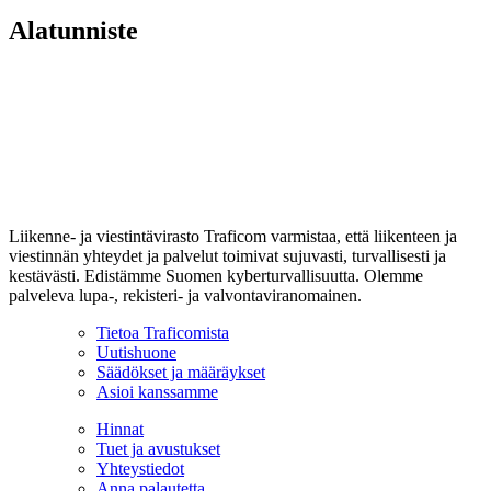
Alatunniste
Liikenne- ja viestintävirasto Traficom varmistaa, että liikenteen ja
viestinnän yhteydet ja palvelut toimivat sujuvasti, turvallisesti ja
kestävästi. Edistämme Suomen kyberturvallisuutta. Olemme
palveleva lupa-, rekisteri- ja valvontaviranomainen.
Tietoa Traficomista
Uutishuone
Säädökset ja määräykset
Asioi kanssamme
Hinnat
Tuet ja avustukset
Yhteystiedot
Anna palautetta