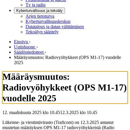
Tv ja radio
Kyberturvallisuus ja tekoäly
Arjen tietoturva
Kyberturvallisuuskeskus
Datatalous ja datan välittäminen
Tekoälyn sääntely
Etusivu
›
Uutishuone
›
Säädöstiedotteet
›
Määräysmuutos: Radiovyöhykkeet (OPS M1-17) vuodelle
2025
Määräysmuutos:
Radiovyöhykkeet (OPS M1-17)
vuodelle 2025
12. maaliskuuta 2025 klo 10.45
12.3.2025
klo
10.45
Liikenne- ja viestintävirasto (Traficom) on 12.3.2025 antanut
muutetun määräyksen OPS M1-17 radiovyöhykkeistä (Radio