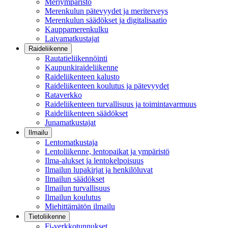
Meriympäristö
Merenkulun pätevyydet ja meriterveys
Merenkulun säädökset ja digitalisaatio
Kauppamerenkulku
Laivamatkustajat
Raideliikenne
Rautatieliikennöinti
Kaupunkiraideliikenne
Raideliikenteen kalusto
Raideliikenteen koulutus ja pätevyydet
Rataverkko
Raideliikenteen turvallisuus ja toimintavarmuus
Raideliikenteen säädökset
Junamatkustajat
Ilmailu
Lentomatkustaja
Lentoliikenne, lentopaikat ja ympäristö
Ilma-alukset ja lentokelpoisuus
Ilmailun lupakirjat ja henkilöluvat
Ilmailun säädökset
Ilmailun turvallisuus
Ilmailun koulutus
Miehittämätön ilmailu
Tietoliikenne
Fi-verkkotunnukset