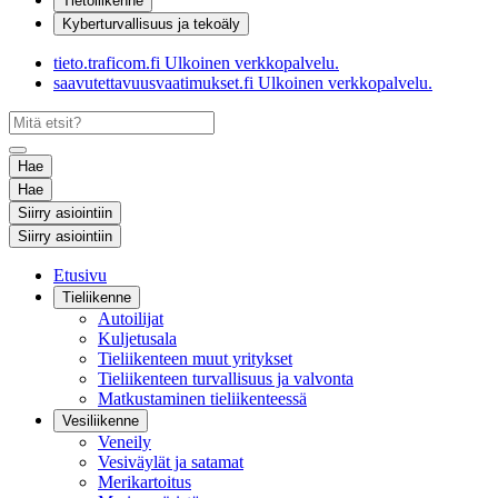
Tietoliikenne
Kyberturvallisuus ja tekoäly
tieto.traficom.fi
Ulkoinen verkkopalvelu.
saavutettavuusvaatimukset.fi
Ulkoinen verkkopalvelu.
Hae
Hae
Siirry asiointiin
Siirry asiointiin
Etusivu
Tieliikenne
Autoilijat
Kuljetusala
Tieliikenteen muut yritykset
Tieliikenteen turvallisuus ja valvonta
Matkustaminen tieliikenteessä
Vesiliikenne
Veneily
Vesiväylät ja satamat
Merikartoitus