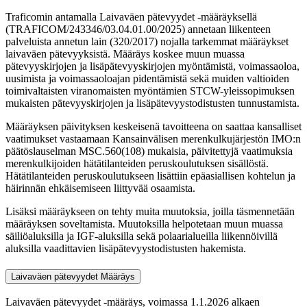
Traficomin antamalla Laivaväen pätevyydet -määräyksellä
(TRAFICOM/243346/03.04.01.00/2025) annetaan liikenteen
palveluista annetun lain (320/2017) nojalla tarkemmat määräykset
laivaväen pätevyyksistä. Määräys koskee muun muassa
pätevyyskirjojen ja lisäpätevyyskirjojen myöntämistä, voimassaoloa,
uusimista ja voimassaoloajan pidentämistä sekä muiden valtioiden
toimivaltaisten viranomaisten myöntämien STCW-yleissopimuksen
mukaisten pätevyyskirjojen ja lisäpätevyystodistusten tunnustamista.
Määräyksen päivityksen keskeisenä tavoitteena on saattaa kansalliset
vaatimukset vastaamaan Kansainvälisen merenkulkujärjestön IMO:n
päätöslauselman MSC.560(108) mukaisia, päivitettyjä vaatimuksia
merenkulkijoiden hätätilanteiden peruskoulutuksen sisällöstä.
Hätätilanteiden peruskoulutukseen lisättiin epäasiallisen kohtelun ja
häirinnän ehkäisemiseen liittyvää osaamista.
Lisäksi määräykseen on tehty muita muutoksia, joilla täsmennetään
määräyksen soveltamista. Muutoksilla helpotetaan muun muassa
säiliöaluksilla ja IGF-aluksilla sekä polaarialueilla liikennöivillä
aluksilla vaadittavien lisäpätevyystodistusten hakemista.
Laivaväen pätevyydet
Määräys
Laivaväen pätevyydet -määräys, voimassa 1.1.2026 alkaen