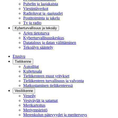
Puhelin ja laajakaista
Viestintäverkot
Radioluvat ja -taajuudet
Postitoiminta ja jakelu
Tv ja radio
Kyberturvallisuus ja tekoäly
Arjen tietoturva
Kyberturvallisuuskeskus
Datatalous ja datan välittäminen
Tekoälyn sääntely
Etusivu
Tieliikenne
Autoilijat
Kuljetusala
Tieliikenteen muut yritykset
Tieliikenteen turvallisuus ja valvonta
Matkustaminen tieliikenteessä
Vesiliikenne
Veneily
Vesiväylät ja satamat
Merikartoitus
Meriympäristö
Merenkulun pätevyydet ja meriterveys