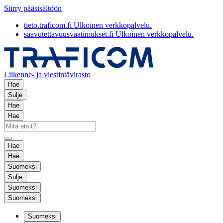
Siirry pääsisältöön
tieto.traficom.fi
Ulkoinen verkkopalvelu.
saavutettavuusvaatimukset.fi
Ulkoinen verkkopalvelu.
Liikenne- ja viestintävirasto
Hae
Sulje
Hae
Hae
Hae
Hae
Suomeksi
Sulje
Suomeksi
Suomeksi
Suomeksi