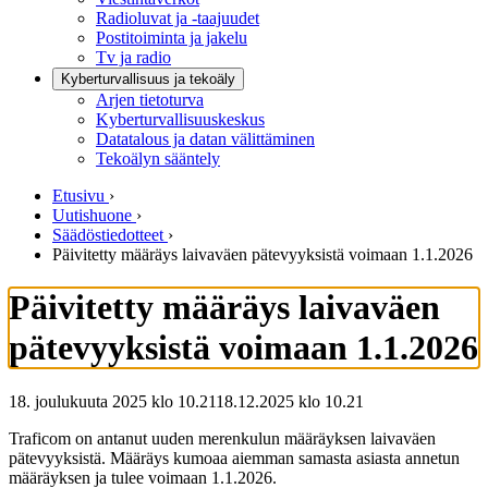
Radioluvat ja -taajuudet
Postitoiminta ja jakelu
Tv ja radio
Kyberturvallisuus ja tekoäly
Arjen tietoturva
Kyberturvallisuuskeskus
Datatalous ja datan välittäminen
Tekoälyn sääntely
Etusivu
›
Uutishuone
›
Säädöstiedotteet
›
Päivitetty määräys laivaväen pätevyyksistä voimaan 1.1.2026
Päivitetty määräys laivaväen
pätevyyksistä voimaan 1.1.2026
18. joulukuuta 2025 klo 10.21
18.12.2025
klo
10.21
Traficom on antanut uuden merenkulun määräyksen laivaväen
pätevyyksistä. Määräys kumoaa aiemman samasta asiasta annetun
määräyksen ja tulee voimaan 1.1.2026.