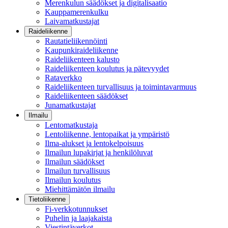
Merenkulun säädökset ja digitalisaatio
Kauppamerenkulku
Laivamatkustajat
Raideliikenne
Rautatieliikennöinti
Kaupunkiraideliikenne
Raideliikenteen kalusto
Raideliikenteen koulutus ja pätevyydet
Rataverkko
Raideliikenteen turvallisuus ja toimintavarmuus
Raideliikenteen säädökset
Junamatkustajat
Ilmailu
Lentomatkustaja
Lentoliikenne, lentopaikat ja ympäristö
Ilma-alukset ja lentokelpoisuus
Ilmailun lupakirjat ja henkilöluvat
Ilmailun säädökset
Ilmailun turvallisuus
Ilmailun koulutus
Miehittämätön ilmailu
Tietoliikenne
Fi-verkkotunnukset
Puhelin ja laajakaista
Viestintäverkot