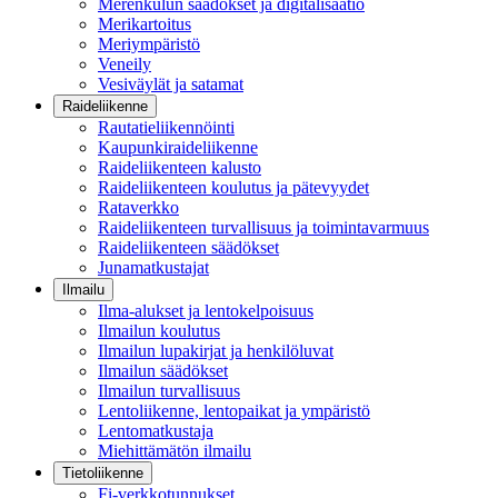
Merenkulun säädökset ja digitalisaatio
Merikartoitus
Meriympäristö
Veneily
Vesiväylät ja satamat
Raideliikenne
Rautatieliikennöinti
Kaupunkiraideliikenne
Raideliikenteen kalusto
Raideliikenteen koulutus ja pätevyydet
Rataverkko
Raideliikenteen turvallisuus ja toimintavarmuus
Raideliikenteen säädökset
Junamatkustajat
Ilmailu
Ilma-alukset ja lentokelpoisuus
Ilmailun koulutus
Ilmailun lupakirjat ja henkilöluvat
Ilmailun säädökset
Ilmailun turvallisuus
Lentoliikenne, lentopaikat ja ympäristö
Lentomatkustaja
Miehittämätön ilmailu
Tietoliikenne
Fi-verkkotunnukset