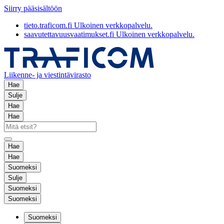
Siirry pääsisältöön
tieto.traficom.fi
Ulkoinen verkkopalvelu.
saavutettavuusvaatimukset.fi
Ulkoinen verkkopalvelu.
Liikenne- ja viestintävirasto
Hae
Sulje
Hae
Hae
Hae
Hae
Suomeksi
Sulje
Suomeksi
Suomeksi
Suomeksi