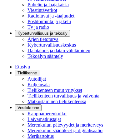
Puhelin ja laajakaista
Viestintäverkot
Radioluvat ja -taajuudet
Postitoiminta ja jakelu
Tv ja radio
Kyberturvallisuus ja tekoäly
Arjen tietoturva
Kyberturvallisuuskeskus
Datatalous ja datan välittäminen
Tekoälyn sääntely
Etusivu
Tieliikenne
Autoilijat
Kuljetusala
Tieliikenteen muut yritykset
Tieliikenteen turvallisuus ja valvonta
Matkustaminen tieliikenteessä
Vesiliikenne
Kauppamerenkulku
Laivamatkustajat
Merenkulun pätevyydet ja meriterveys
Merenkulun säädökset ja digitalisaatio
Merikartoitus