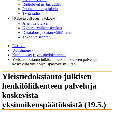
Radioluvat ja -taajuudet
Postitoiminta ja jakelu
Tv ja radio
Kyberturvallisuus ja tekoäly
Arjen tietoturva
Kyberturvallisuuskeskus
Datatalous ja datan välittäminen
Tekoälyn sääntely
Etusivu
›
Uutishuone
›
Kuulutukset ja yleistiedoksiannot
›
Yleistiedoksianto julkisen henkilöliikenteen palveluja
koskevista yksinoikeuspäätöksistä (19.5.)
Yleistiedoksianto julkisen
henkilöliikenteen palveluja
koskevista
yksinoikeuspäätöksistä (19.5.)