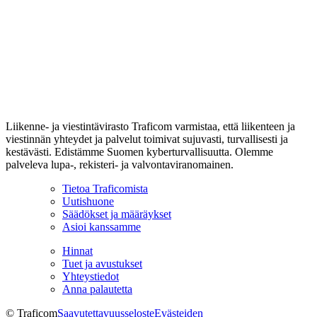
Liikenne- ja viestintävirasto Traficom varmistaa, että liikenteen ja
viestinnän yhteydet ja palvelut toimivat sujuvasti, turvallisesti ja
kestävästi. Edistämme Suomen kyberturvallisuutta. Olemme
palveleva lupa-, rekisteri- ja valvontaviranomainen.
Tietoa Traficomista
Uutishuone
Säädökset ja määräykset
Asioi kanssamme
Hinnat
Tuet ja avustukset
Yhteystiedot
Anna palautetta
© Traficom
Saavutettavuusseloste
Evästeiden