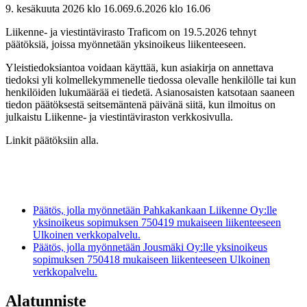
9. kesäkuuta 2026 klo 16.06
9.6.2026
klo
16.06
Liikenne- ja viestintävirasto Traficom on 19.5.2026 tehnyt
päätöksiä, joissa myönnetään yksinoikeus liikenteeseen.
Yleistiedoksiantoa voidaan käyttää, kun asiakirja on annettava
tiedoksi yli kolmellekymmenelle tiedossa olevalle henkilölle tai kun
henkilöiden lukumäärää ei tiedetä. Asianosaisten katsotaan saaneen
tiedon päätöksestä seitsemäntenä päivänä siitä, kun ilmoitus on
julkaistu Liikenne- ja viestintäviraston verkkosivulla.
Linkit päätöksiin alla.
Päätös, jolla myönnetään Pahkakankaan Liikenne Oy:lle
yksinoikeus sopimuksen 750419 mukaiseen liikenteeseen
Ulkoinen verkkopalvelu.
Päätös, jolla myönnetään Jousmäki Oy:lle yksinoikeus
sopimuksen 750418 mukaiseen liikenteeseen
Ulkoinen
verkkopalvelu.
Alatunniste