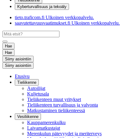
Tietoliikenne
Kyberturvallisuus ja tekoäly
tieto.traficom.fi
Ulkoinen verkkopalvelu.
saavutettavuusvaatimukset.fi
Ulkoinen verkkopalvelu.
Hae
Hae
Siirry asiointiin
Siirry asiointiin
Etusivu
Tieliikenne
Autoilijat
Kuljetusala
Tieliikenteen muut yritykset
Tieliikenteen turvallisuus ja valvonta
Matkustaminen tieliikenteessä
Vesiliikenne
Kauppamerenkulku
Laivamatkustajat
Merenkulun pätevyydet ja meriterveys