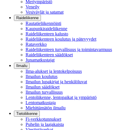
Meriympäristö
Veneily
Vesiväylät ja satamat
Raideliikenne
Rautatieliikennöinti
Kaupunkiraideliikenne
Raideliikenteen kalusto
Raideliikenteen koulutus ja pätevyydet
Rataverkko
Raideliikenteen turvallisuus ja toimintavarmuus
Raideliikenteen säädökset
Junamatkustajat
Ilmailu
Ilma-alukset ja lentokelpoisuus
Ilmailun koulutus
Ilmailun lupakirjat ja henkilöluvat
Ilmailun säädökset
Ilmailun turvallisuus
Lentoliikenne, lentopaikat ja ympäristö
Lentomatkustaja
Miehittämätön ilmailu
Tietoliikenne
Fi-verkkotunnukset
Puhelin ja laajakaista
Viestintäverkot