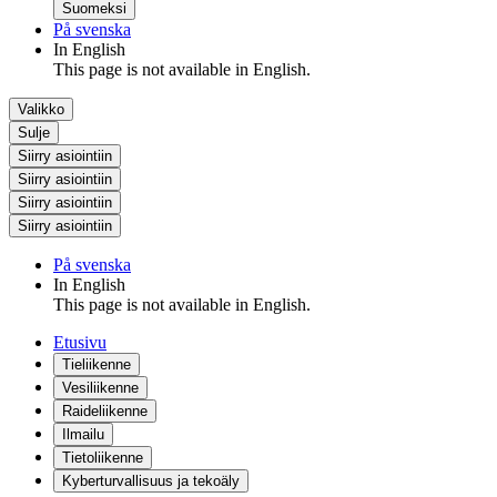
Suomeksi
På svenska
In English
This page is not available in English.
Valikko
Sulje
Siirry asiointiin
Siirry asiointiin
Siirry asiointiin
Siirry asiointiin
På svenska
In English
This page is not available in English.
Etusivu
Tieliikenne
Vesiliikenne
Raideliikenne
Ilmailu
Tietoliikenne
Kyberturvallisuus ja tekoäly