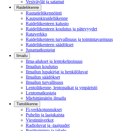
Vesiväylät ja satamat
Raideliikenne
Rautatieliikennöinti
Kaupunkiraideliikenne
Raideliikenteen kalusto
Raideliikenteen koulutus ja pätevyydet
Rataverkko
Raideliikenteen turvallisuus ja toimintavarmuus
Raideliikenteen säädökset
Junamatkustajat
Ilmailu
Ilma-alukset ja lentokelpoisuus
Ilmailun koulutus
Ilmailun lupakirjat ja henkilöluvat
Ilmailun säädökset
Ilmailun turvallisuus
Lentoliikenne, lentopaikat ja ympäristö
Lentomatkustaja
Miehittämätön ilmailu
Tietoliikenne
Fi-verkkotunnukset
Puhelin ja laajakaista
Viestintäverkot
Radioluvat ja -taajuudet
Postitoiminta ja jakelu