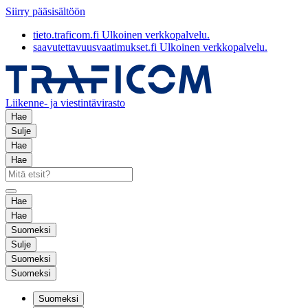
Siirry pääsisältöön
tieto.traficom.fi
Ulkoinen verkkopalvelu.
saavutettavuusvaatimukset.fi
Ulkoinen verkkopalvelu.
Liikenne- ja viestintävirasto
Hae
Sulje
Hae
Hae
Hae
Hae
Suomeksi
Sulje
Suomeksi
Suomeksi
Suomeksi