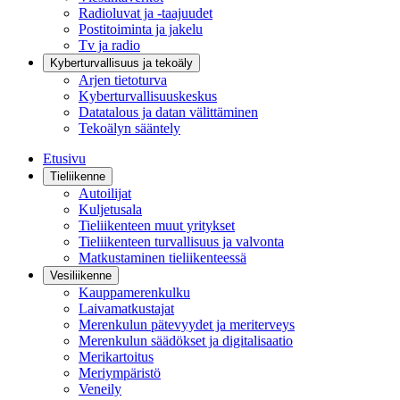
Radioluvat ja -taajuudet
Postitoiminta ja jakelu
Tv ja radio
Kyberturvallisuus ja tekoäly
Arjen tietoturva
Kyberturvallisuuskeskus
Datatalous ja datan välittäminen
Tekoälyn sääntely
Etusivu
Tieliikenne
Autoilijat
Kuljetusala
Tieliikenteen muut yritykset
Tieliikenteen turvallisuus ja valvonta
Matkustaminen tieliikenteessä
Vesiliikenne
Kauppamerenkulku
Laivamatkustajat
Merenkulun pätevyydet ja meriterveys
Merenkulun säädökset ja digitalisaatio
Merikartoitus
Meriympäristö
Veneily