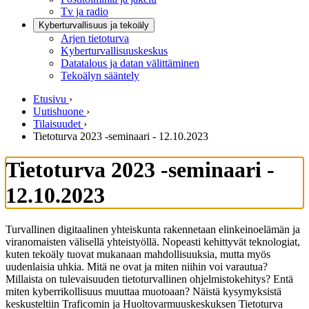
Tv ja radio
Kyberturvallisuus ja tekoäly
Arjen tietoturva
Kyberturvallisuuskeskus
Datatalous ja datan välittäminen
Tekoälyn sääntely
Etusivu
›
Uutishuone
›
Tilaisuudet
›
Tietoturva 2023 -seminaari - 12.10.2023
Tietoturva 2023 -seminaari -
12.10.2023
Turvallinen digitaalinen yhteiskunta rakennetaan elinkeinoelämän ja
viranomaisten välisellä yhteistyöllä. Nopeasti kehittyvät teknologiat,
kuten tekoäly tuovat mukanaan mahdollisuuksia, mutta myös
uudenlaisia uhkia. Mitä ne ovat ja miten niihin voi varautua?
Millaista on tulevaisuuden tietoturvallinen ohjelmistokehitys? Entä
miten kyberrikollisuus muuttaa muotoaan? Näistä kysymyksistä
keskusteltiin Traficomin ja Huoltovarmuuskeskuksen Tietoturva