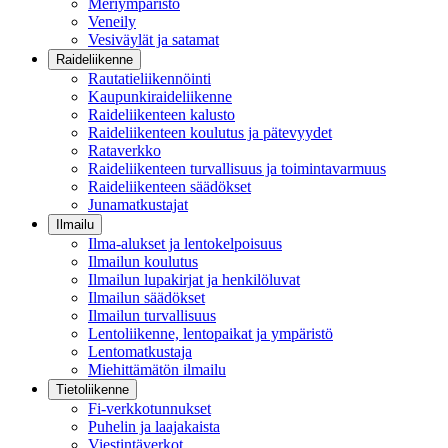
Meriympäristö
Veneily
Vesiväylät ja satamat
Raideliikenne
Rautatieliikennöinti
Kaupunkiraideliikenne
Raideliikenteen kalusto
Raideliikenteen koulutus ja pätevyydet
Rataverkko
Raideliikenteen turvallisuus ja toimintavarmuus
Raideliikenteen säädökset
Junamatkustajat
Ilmailu
Ilma-alukset ja lentokelpoisuus
Ilmailun koulutus
Ilmailun lupakirjat ja henkilöluvat
Ilmailun säädökset
Ilmailun turvallisuus
Lentoliikenne, lentopaikat ja ympäristö
Lentomatkustaja
Miehittämätön ilmailu
Tietoliikenne
Fi-verkkotunnukset
Puhelin ja laajakaista
Viestintäverkot