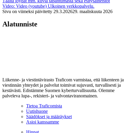
Täältä löydät mm. kuvia tapahtumasta sekä esitysaineistot
Video: Video (youtube)
Ulkoinen verkkopalvelu.
Sivu on viimeksi päivitetty
29.3.2026
29. maaliskuuta 2026
Alatunniste
Liikenne- ja viestintävirasto Traficom varmistaa, että liikenteen ja
viestinnän yhteydet ja palvelut toimivat sujuvasti, turvallisesti ja
kestävästi. Edistämme Suomen kyberturvallisuutta. Olemme
palveleva lupa-, rekisteri- ja valvontaviranomainen.
Tietoa Traficomista
Uutishuone
Säädökset ja määräykset
Asioi kanssamme
Hinnat