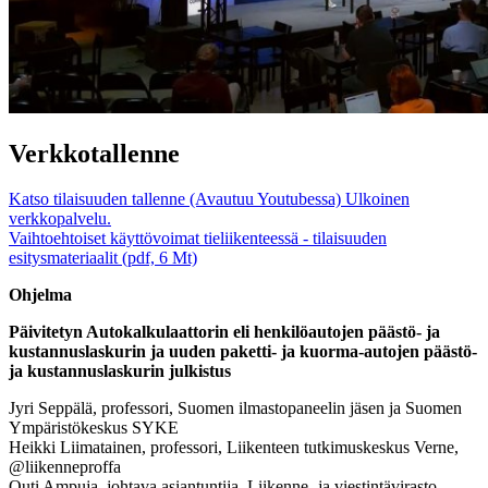
Verkkotallenne
Katso tilaisuuden tallenne (Avautuu Youtubessa)
Ulkoinen
verkkopalvelu.
Vaihtoehtoiset käyttövoimat tieliikenteessä - tilaisuuden
esitysmateriaalit (pdf, 6 Mt)
Ohjelma
Päivitetyn Autokalkulaattorin eli henkilöautojen päästö- ja
kustannuslaskurin ja uuden paketti- ja kuorma-autojen päästö-
ja kustannuslaskurin julkistus
Jyri Seppälä, professori, Suomen ilmastopaneelin jäsen ja Suomen
Ympäristökeskus SYKE
Heikki Liimatainen, professori, Liikenteen tutkimuskeskus Verne,
@liikenneproffa
Outi Ampuja, johtava asiantuntija, Liikenne- ja viestintävirasto