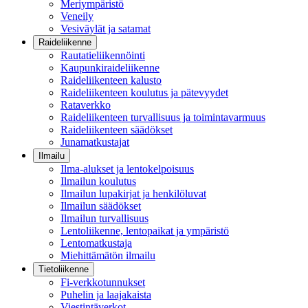
Meriympäristö
Veneily
Vesiväylät ja satamat
Raideliikenne
Rautatieliikennöinti
Kaupunkiraideliikenne
Raideliikenteen kalusto
Raideliikenteen koulutus ja pätevyydet
Rataverkko
Raideliikenteen turvallisuus ja toimintavarmuus
Raideliikenteen säädökset
Junamatkustajat
Ilmailu
Ilma-alukset ja lentokelpoisuus
Ilmailun koulutus
Ilmailun lupakirjat ja henkilöluvat
Ilmailun säädökset
Ilmailun turvallisuus
Lentoliikenne, lentopaikat ja ympäristö
Lentomatkustaja
Miehittämätön ilmailu
Tietoliikenne
Fi-verkkotunnukset
Puhelin ja laajakaista
Viestintäverkot