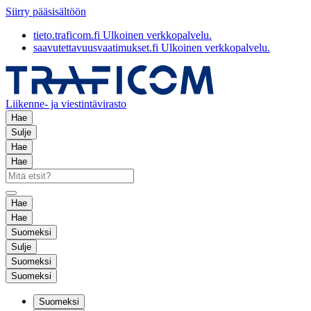
Siirry pääsisältöön
tieto.traficom.fi
Ulkoinen verkkopalvelu.
saavutettavuusvaatimukset.fi
Ulkoinen verkkopalvelu.
Liikenne- ja viestintävirasto
Hae
Sulje
Hae
Hae
Hae
Hae
Suomeksi
Sulje
Suomeksi
Suomeksi
Suomeksi