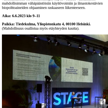
mahdollisimman vähäpäästöisiin käyttövoimiin ja ilmastokestävien
biopolttoaineiden ohjaaminen raskaaseen liikenteeseen.
Aika: 6.6.2023 klo 9–11
Paikka: Tiedekulma, Yliopistonkatu 4, 00100 Helsinki.
(Mahdollisuus osallistua myös etäyhteyden kautta).