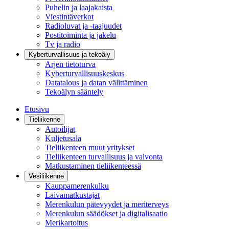
Puhelin ja laajakaista
Viestintäverkot
Radioluvat ja -taajuudet
Postitoiminta ja jakelu
Tv ja radio
Kyberturvallisuus ja tekoäly
Arjen tietoturva
Kyberturvallisuuskeskus
Datatalous ja datan välittäminen
Tekoälyn sääntely
Etusivu
Tieliikenne
Autoilijat
Kuljetusala
Tieliikenteen muut yritykset
Tieliikenteen turvallisuus ja valvonta
Matkustaminen tieliikenteessä
Vesiliikenne
Kauppamerenkulku
Laivamatkustajat
Merenkulun pätevyydet ja meriterveys
Merenkulun säädökset ja digitalisaatio
Merikartoitus