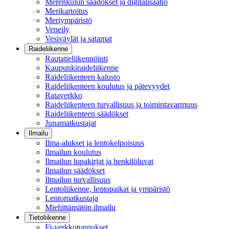
Merenkulun säädökset ja digitalisaatio
Merikartoitus
Meriympäristö
Veneily
Vesiväylät ja satamat
Raideliikenne
Rautatieliikennöinti
Kaupunkiraideliikenne
Raideliikenteen kalusto
Raideliikenteen koulutus ja pätevyydet
Rataverkko
Raideliikenteen turvallisuus ja toimintavarmuus
Raideliikenteen säädökset
Junamatkustajat
Ilmailu
Ilma-alukset ja lentokelpoisuus
Ilmailun koulutus
Ilmailun lupakirjat ja henkilöluvat
Ilmailun säädökset
Ilmailun turvallisuus
Lentoliikenne, lentopaikat ja ympäristö
Lentomatkustaja
Miehittämätön ilmailu
Tietoliikenne
Fi-verkkotunnukset