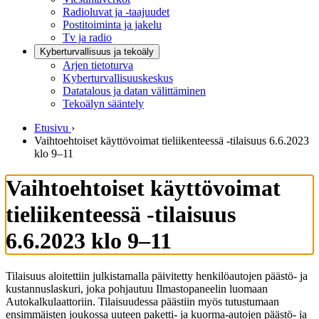
Radioluvat ja -taajuudet
Postitoiminta ja jakelu
Tv ja radio
Kyberturvallisuus ja tekoäly
Arjen tietoturva
Kyberturvallisuuskeskus
Datatalous ja datan välittäminen
Tekoälyn sääntely
Etusivu
›
Vaihtoehtoiset käyttövoimat tieliikenteessä -tilaisuus 6.6.2023
klo 9–11
Vaihtoehtoiset käyttövoimat
tieliikenteessä -tilaisuus
6.6.2023 klo 9–11
Tilaisuus aloitettiin julkistamalla päivitetty henkilöautojen päästö- ja
kustannuslaskuri, joka pohjautuu Ilmastopaneelin luomaan
Autokalkulaattoriin. Tilaisuudessa päästiin myös tutustumaan
ensimmäisten joukossa uuteen paketti- ja kuorma-autojen päästö- ja