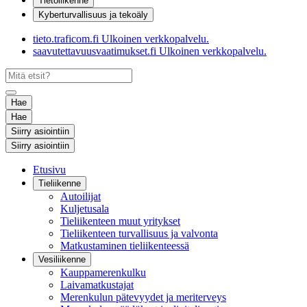
Tietoliikenne
Kyberturvallisuus ja tekoäly
tieto.traficom.fi
Ulkoinen verkkopalvelu.
saavutettavuusvaatimukset.fi
Ulkoinen verkkopalvelu.
Hae
Hae
Siirry asiointiin
Siirry asiointiin
Etusivu
Tieliikenne
Autoilijat
Kuljetusala
Tieliikenteen muut yritykset
Tieliikenteen turvallisuus ja valvonta
Matkustaminen tieliikenteessä
Vesiliikenne
Kauppamerenkulku
Laivamatkustajat
Merenkulun pätevyydet ja meriterveys