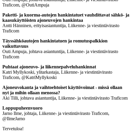
Traficom, @OutiAmpuja
Paketti- ja kuorma-autojen hankintatuet vauhdittavat sähkö- ja
kaasukäyttöisten ajoneuvojen hankintaa
Antti Hänninen, erityisasiantuntija, Liikenne- ja viestintävirasto
Traficom
Täyssähköautojen hankintatuen ja romutuspalkkion
vaikuttavuus
Outi Ampuja, johtava asiantuntija, Liikenne- ja viestintävirasto
Traficom
Puhtaat ajoneuvo- ja liikennepalveluhankinnat
Katri Myllykoski, ylitarkastaja, Liikenne- ja viestintävirasto
Traficom, @KatriMyllykoski
Ajoneuvokanta ja vaihtoehtoiset käyttövoimat -
missä ollaan
nyt ja mihin ollaan menossa?
Aki Tilli, johtava asiantuntija, Liikenne- ja viestintävirasto Traficom
Loppupuheenvuoro
Jarno Ilme, johtaja, Liikenne- ja viestintävirasto Traficom,
@IlmeJarno
Tervetuloa!