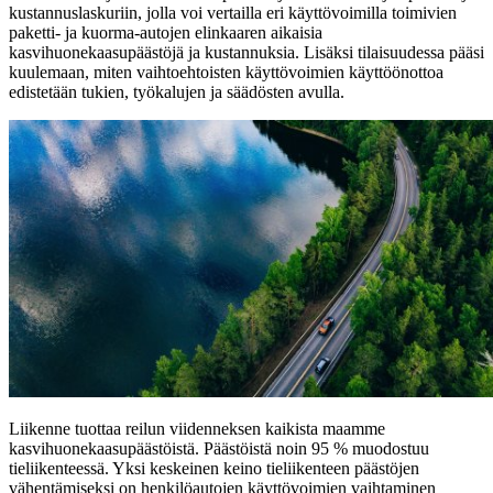
kustannuslaskuriin, jolla voi vertailla eri käyttövoimilla toimivien
paketti- ja kuorma-autojen elinkaaren aikaisia
kasvihuonekaasupäästöjä ja kustannuksia. Lisäksi tilaisuudessa pääsi
kuulemaan, miten vaihtoehtoisten käyttövoimien käyttöönottoa
edistetään tukien, työkalujen ja säädösten avulla.
Liikenne tuottaa reilun viidenneksen kaikista maamme
kasvihuonekaasupäästöistä. Päästöistä noin 95 % muodostuu
tieliikenteessä. Yksi keskeinen keino tieliikenteen päästöjen
vähentämiseksi on henkilöautojen käyttövoimien vaihtaminen