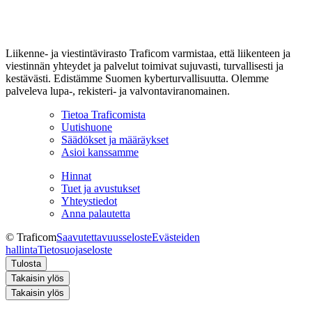
Liikenne- ja viestintävirasto Traficom varmistaa, että liikenteen ja
viestinnän yhteydet ja palvelut toimivat sujuvasti, turvallisesti ja
kestävästi. Edistämme Suomen kyberturvallisuutta. Olemme
palveleva lupa-, rekisteri- ja valvontaviranomainen.
Tietoa Traficomista
Uutishuone
Säädökset ja määräykset
Asioi kanssamme
Hinnat
Tuet ja avustukset
Yhteystiedot
Anna palautetta
© Traficom
Saavutettavuusseloste
Evästeiden
hallinta
Tietosuojaseloste
Tulosta
Takaisin ylös
Takaisin ylös