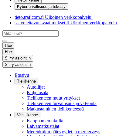
Tietoliikenne
Kyberturvallisuus ja tekoäly
tieto.traficom.fi
Ulkoinen verkkopalvelu.
saavutettavuusvaatimukset.fi
Ulkoinen verkkopalvelu.
Hae
Hae
Siirry asiointiin
Siirry asiointiin
Etusivu
Tieliikenne
Autoilijat
Kuljetusala
Tieliikenteen muut yritykset
Tieliikenteen turvallisuus ja valvonta
Matkustaminen tieliikenteessä
Vesiliikenne
Kauppamerenkulku
Laivamatkustajat
Merenkulun pätevyydet ja meriterveys