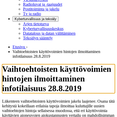
Radioluvat ja -taajuudet
Postitoiminta ja jakelu
Tv ja radio
Kyberturvallisuus ja tekoäly
Arjen tietoturva
Kyberturvallisuuskeskus
Datatalous ja datan välittäminen
Tekoälyn sääntely
Etusivu
›
Vaihtoehtoisten käyttövoimien hintojen ilmoittaminen
infotilaisuus 28.8.2019
Vaihtoehtoisten käyttövoimien
hintojen ilmoittaminen
infotilaisuus 28.8.2019
Liikenteen vaihtoehtoisten käyttövoimien jakelu laajenee. Osana tätä
kehitystä kokeillaan erilaisia tapoja ilmoittaa kuluttajille uusien
vaihtoehtojen hintoja sellaisessa muodossa, että eri käyttövoimia
käyttävien ajoneuvojen ajokustannusten vertailu on mahdollisimman