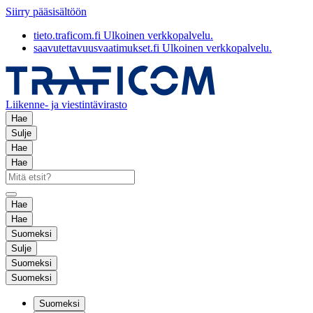
Siirry pääsisältöön
tieto.traficom.fi
Ulkoinen verkkopalvelu.
saavutettavuusvaatimukset.fi
Ulkoinen verkkopalvelu.
Liikenne- ja viestintävirasto
Hae
Sulje
Hae
Hae
Hae
Hae
Suomeksi
Sulje
Suomeksi
Suomeksi
Suomeksi