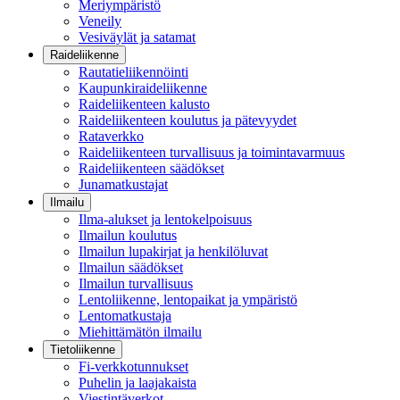
Meriympäristö
Veneily
Vesiväylät ja satamat
Raideliikenne
Rautatieliikennöinti
Kaupunkiraideliikenne
Raideliikenteen kalusto
Raideliikenteen koulutus ja pätevyydet
Rataverkko
Raideliikenteen turvallisuus ja toimintavarmuus
Raideliikenteen säädökset
Junamatkustajat
Ilmailu
Ilma-alukset ja lentokelpoisuus
Ilmailun koulutus
Ilmailun lupakirjat ja henkilöluvat
Ilmailun säädökset
Ilmailun turvallisuus
Lentoliikenne, lentopaikat ja ympäristö
Lentomatkustaja
Miehittämätön ilmailu
Tietoliikenne
Fi-verkkotunnukset
Puhelin ja laajakaista
Viestintäverkot