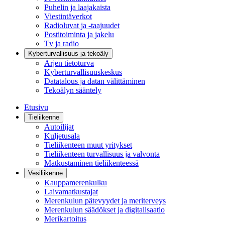
Puhelin ja laajakaista
Viestintäverkot
Radioluvat ja -taajuudet
Postitoiminta ja jakelu
Tv ja radio
Kyberturvallisuus ja tekoäly
Arjen tietoturva
Kyberturvallisuuskeskus
Datatalous ja datan välittäminen
Tekoälyn sääntely
Etusivu
Tieliikenne
Autoilijat
Kuljetusala
Tieliikenteen muut yritykset
Tieliikenteen turvallisuus ja valvonta
Matkustaminen tieliikenteessä
Vesiliikenne
Kauppamerenkulku
Laivamatkustajat
Merenkulun pätevyydet ja meriterveys
Merenkulun säädökset ja digitalisaatio
Merikartoitus