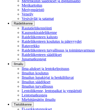
Merenkulun säädökset ja digitalisaatio
Merikartoitus
Meriympäristö
Veneily
Vesiväylät ja satamat
Raideliikenne
Rautatieliikennöinti
Kaupunkiraideliikenne
Raideliikenteen kalusto
Raideliikenteen koulutus ja pätevyydet
Rataverkko
Raideliikenteen turvallisuus ja toimintavarmuus
Raideliikenteen säädökset
Junamatkustajat
Ilmailu
Ilma-alukset ja lentokelpoisuus
Ilmailun koulutus
Ilmailun lupakirjat ja henkilöluvat
Ilmailun säädökset
Ilmailun turvallisuus
Lentoliikenne, lentopaikat ja ympäristö
Lentomatkustaja
Miehittämätön ilmailu
Tietoliikenne
Fi-verkkotunnukset