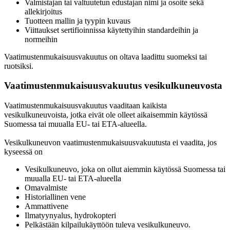
Valmistajan tai valtuutetun edustajan nimi ja osoite sekä
allekirjoitus
Tuotteen mallin ja tyypin kuvaus
Viittaukset sertifioinnissa käytettyihin standardeihin ja
normeihin
Vaatimustenmukaisuusvakuutus on oltava laadittu suomeksi tai
ruotsiksi.
Vaatimustenmukaisuusvakuutus vesikulkuneuvosta
Vaatimustenmukaisuusvakuutus vaaditaan kaikista
vesikulkuneuvoista, jotka eivät ole olleet aikaisemmin käytössä
Suomessa tai muualla EU- tai ETA-alueella.
Vesikulkuneuvon vaatimustenmukaisuusvakuutusta ei vaadita, jos
kyseessä on
Vesikulkuneuvo, joka on ollut aiemmin käytössä Suomessa tai
muualla EU- tai ETA-alueella
Omavalmiste
Historiallinen vene
Ammattivene
Ilmatyynyalus, hydrokopteri
Pelkästään kilpailukäyttöön tuleva vesikulkuneuvo.