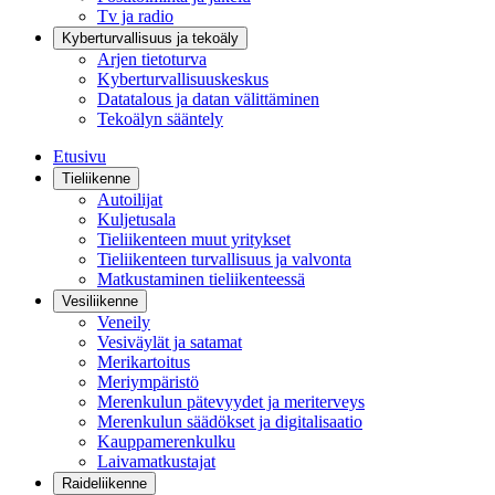
Tv ja radio
Kyberturvallisuus ja tekoäly
Arjen tietoturva
Kyberturvallisuuskeskus
Datatalous ja datan välittäminen
Tekoälyn sääntely
Etusivu
Tieliikenne
Autoilijat
Kuljetusala
Tieliikenteen muut yritykset
Tieliikenteen turvallisuus ja valvonta
Matkustaminen tieliikenteessä
Vesiliikenne
Veneily
Vesiväylät ja satamat
Merikartoitus
Meriympäristö
Merenkulun pätevyydet ja meriterveys
Merenkulun säädökset ja digitalisaatio
Kauppamerenkulku
Laivamatkustajat
Raideliikenne