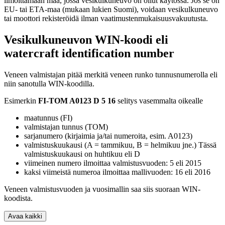
ilmoittamaan maa, jossa vesikulkuneuvo on ollut käytössä. Jos se on
EU- tai ETA-maa (mukaan lukien Suomi), voidaan vesikulkuneuvo
tai moottori rekisteröidä ilman vaatimustenmukaisuusvakuutusta.
Vesikulkuneuvon WIN-koodi eli
watercraft identification number
Veneen valmistajan pitää merkitä veneen runko tunnusnumerolla eli
niin sanotulla WIN-koodilla.
Esimerkin
FI-TOM A0123 D 5 16
selitys vasemmalta oikealle
maatunnus (FI)
valmistajan tunnus (TOM)
sarjanumero (kirjaimia ja/tai numeroita, esim. A0123)
valmistuskuukausi (A = tammikuu, B = helmikuu jne.) Tässä
valmistuskuukausi on huhtikuu eli D
viimeinen numero ilmoittaa valmistusvuoden: 5 eli 2015
kaksi viimeistä numeroa ilmoittaa mallivuoden: 16 eli 2016
Veneen valmistusvuoden ja vuosimallin saa siis suoraan WIN-
koodista.
Avaa kaikki