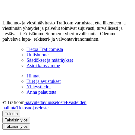
Liikenne- ja viestintävirasto Traficom varmistaa, että liikenteen ja
viestinnän yhteydet ja palvelut toimivat sujuvasti, turvallisesti ja
kestävästi. Edistämme Suomen kyberturvallisuutta. Olemme
palveleva lupa-, rekisteri- ja valvontaviranomainen.
Tietoa Traficomista
Uutishuone
Säädökset ja määräykset
Asioi kanssamme
Hinnat
Tuet ja avustukset
Yhteystiedot
Anna palautetta
© Traficom
Saavutettavuusseloste
Evästeiden
hallinta
Tietosuojaseloste
Tulosta
Takaisin ylös
Takaisin ylös