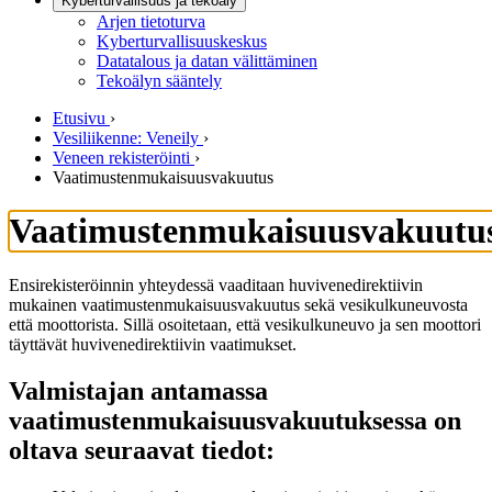
Kyberturvallisuus ja tekoäly
Arjen tietoturva
Kyberturvallisuuskeskus
Datatalous ja datan välittäminen
Tekoälyn sääntely
Etusivu
›
Vesiliikenne: Veneily
›
Veneen rekisteröinti
›
Vaatimustenmukaisuusvakuutus
Vaatimustenmukaisuusvakuutu
Ensirekisteröinnin yhteydessä vaaditaan huvivenedirektiivin
mukainen vaatimustenmukaisuusvakuutus sekä vesikulkuneuvosta
että moottorista. Sillä osoitetaan, että vesikulkuneuvo ja sen moottori
täyttävät huvivenedirektiivin vaatimukset.
Valmistajan antamassa
vaatimustenmukaisuusvakuutuksessa on
oltava seuraavat tiedot: