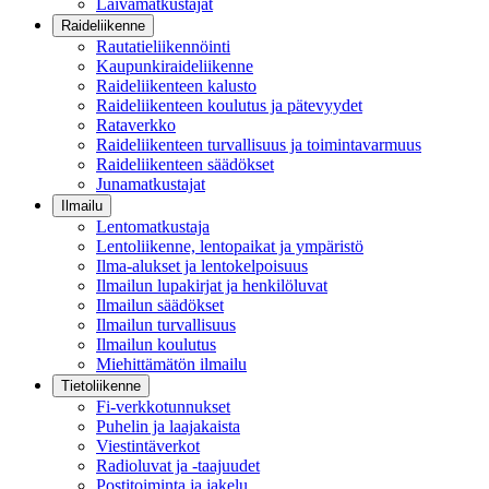
Laivamatkustajat
Raideliikenne
Rautatieliikennöinti
Kaupunkiraideliikenne
Raideliikenteen kalusto
Raideliikenteen koulutus ja pätevyydet
Rataverkko
Raideliikenteen turvallisuus ja toimintavarmuus
Raideliikenteen säädökset
Junamatkustajat
Ilmailu
Lentomatkustaja
Lentoliikenne, lentopaikat ja ympäristö
Ilma-alukset ja lentokelpoisuus
Ilmailun lupakirjat ja henkilöluvat
Ilmailun säädökset
Ilmailun turvallisuus
Ilmailun koulutus
Miehittämätön ilmailu
Tietoliikenne
Fi-verkkotunnukset
Puhelin ja laajakaista
Viestintäverkot
Radioluvat ja -taajuudet
Postitoiminta ja jakelu