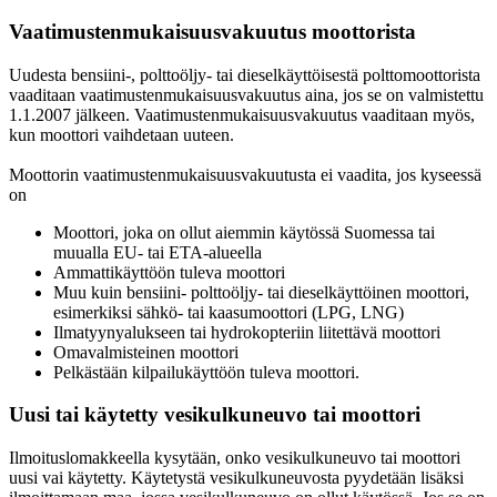
Vaatimustenmukaisuusvakuutus moottorista
Uudesta bensiini-, polttoöljy- tai dieselkäyttöisestä polttomoottorista
vaaditaan vaatimustenmukaisuusvakuutus aina, jos se on valmistettu
1.1.2007 jälkeen. Vaatimustenmukaisuusvakuutus vaaditaan myös,
kun moottori vaihdetaan uuteen.
Moottorin vaatimustenmukaisuusvakuutusta ei vaadita, jos kyseessä
on
Moottori, joka on ollut aiemmin käytössä Suomessa tai
muualla EU- tai ETA-alueella
Ammattikäyttöön tuleva moottori
Muu kuin bensiini- polttoöljy- tai dieselkäyttöinen moottori,
esimerkiksi sähkö- tai kaasumoottori (LPG, LNG)
Ilmatyynyalukseen tai hydrokopteriin liitettävä moottori
Omavalmisteinen moottori
Pelkästään kilpailukäyttöön tuleva moottori.
Uusi tai käytetty vesikulkuneuvo tai moottori
Ilmoituslomakkeella kysytään, onko vesikulkuneuvo tai moottori
uusi vai käytetty. Käytetystä vesikulkuneuvosta pyydetään lisäksi