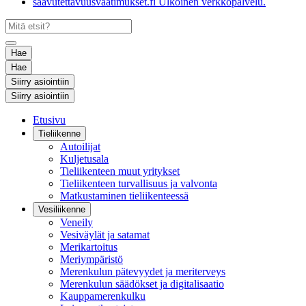
saavutettavuusvaatimukset.fi
Ulkoinen verkkopalvelu.
Hae
Hae
Siirry asiointiin
Siirry asiointiin
Etusivu
Tieliikenne
Autoilijat
Kuljetusala
Tieliikenteen muut yritykset
Tieliikenteen turvallisuus ja valvonta
Matkustaminen tieliikenteessä
Vesiliikenne
Veneily
Vesiväylät ja satamat
Merikartoitus
Meriympäristö
Merenkulun pätevyydet ja meriterveys
Merenkulun säädökset ja digitalisaatio
Kauppamerenkulku