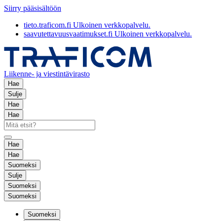
Siirry pääsisältöön
tieto.traficom.fi
Ulkoinen verkkopalvelu.
saavutettavuusvaatimukset.fi
Ulkoinen verkkopalvelu.
Liikenne- ja viestintävirasto
Hae
Sulje
Hae
Hae
Hae
Hae
Suomeksi
Sulje
Suomeksi
Suomeksi
Suomeksi