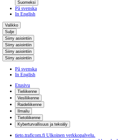
Suomeksi
På svenska
In English
Valikko
Sulje
Siirry asiointiin
Siirry asiointiin
Siirry asiointiin
Siirry asiointiin
På svenska
In English
Etusivu
Tieliikenne
Vesiliikenne
Raideliikenne
Ilmailu
Tietoliikenne
Kyberturvallisuus ja tekoäly
tieto.traficom.fi
Ulkoinen verkkopalvelu.