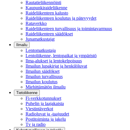
Rautatieliikennöinti
Kaupunkiraideliikenne
Raideliikenteen kalusto
Raideliikenteen koulutus ja pätevyydet
Rataverkko
Raideliikenteen turvallisuus ja toimintavarmuus
Raideliikenteen säädökset
Junamatkustajat
Ilmailu
Lentomatkustaja
Lentoliikenne, lentopaikat ja ympäristö
Ilma-alukset ja lentokelpoisuus
Ilmailun lupakirjat ja henkilöluvat
Ilmailun säädökset
Ilmailun turvallisuus
Ilmailun koulutus
Miehittämätön ilmailu
Tietoliikenne
Fi-verkkotunnukset
Puhelin ja laajakaista
Viestintäverkot
Radioluvat ja -taajuudet
Postitoiminta ja jakelu
Tv ja radio