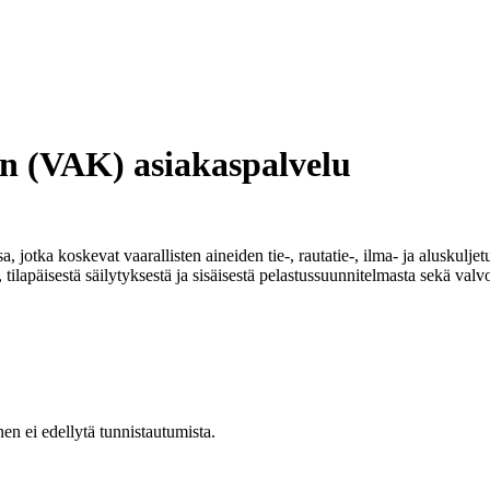
en (VAK) asiakaspalvelu
ssa, jotka koskevat vaarallisten aineiden tie-, rautatie-, ilma- ja alusku
tilapäisestä säilytyksestä ja sisäisestä pelastussuunnitelmasta sekä valv
nen ei edellytä tunnistautumista.