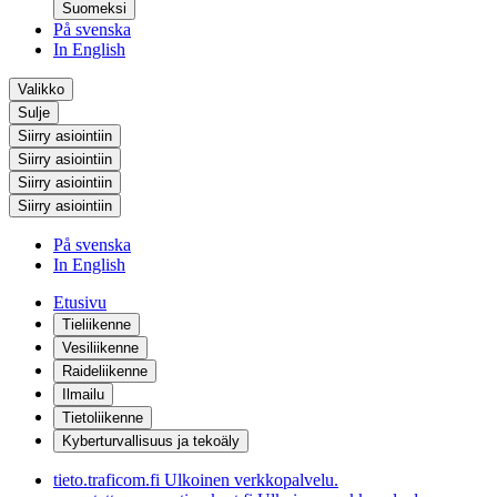
Suomeksi
På svenska
In English
Valikko
Sulje
Siirry asiointiin
Siirry asiointiin
Siirry asiointiin
Siirry asiointiin
På svenska
In English
Etusivu
Tieliikenne
Vesiliikenne
Raideliikenne
Ilmailu
Tietoliikenne
Kyberturvallisuus ja tekoäly
tieto.traficom.fi
Ulkoinen verkkopalvelu.