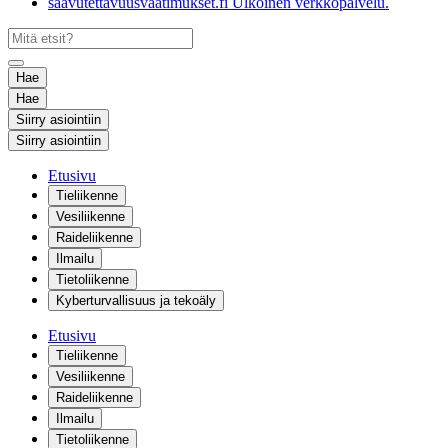
saavutettavuusvaatimukset.fi
Ulkoinen verkkopalvelu.
Hae
Hae
Siirry asiointiin
Siirry asiointiin
Etusivu
Tieliikenne
Vesiliikenne
Raideliikenne
Ilmailu
Tietoliikenne
Kyberturvallisuus ja tekoäly
Etusivu
Tieliikenne
Vesiliikenne
Raideliikenne
Ilmailu
Tietoliikenne