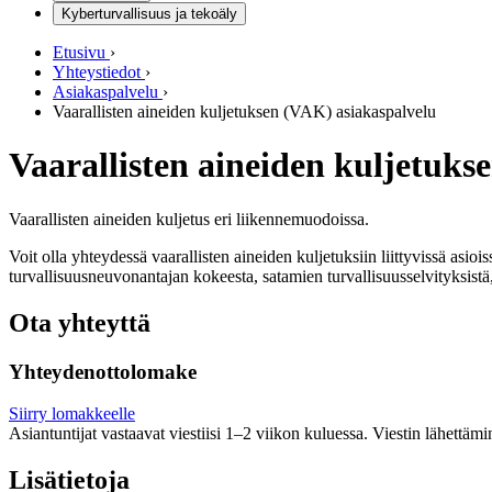
Kyberturvallisuus ja tekoäly
Etusivu
›
Yhteystiedot
›
Asiakaspalvelu
›
Vaarallisten aineiden kuljetuksen (VAK) asiakaspalvelu
Vaarallisten aineiden kuljetuks
Vaarallisten aineiden kuljetus eri liikennemuodoissa.
Voit olla yhteydessä vaarallisten aineiden kuljetuksiin liittyvissä asioi
turvallisuusneuvonantajan kokeesta, satamien turvallisuusselvityksistä, 
Ota yhteyttä
Yhteydenottolomake
Siirry lomakkeelle
Asiantuntijat vastaavat viestiisi 1–2 viikon kuluessa. Viestin lähettämi
Lisätietoja