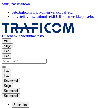
Siirry pääsisältöön
tieto.traficom.fi
Ulkoinen verkkopalvelu.
saavutettavuusvaatimukset.fi
Ulkoinen verkkopalvelu.
Liikenne- ja viestintävirasto
Hae
Sulje
Hae
Hae
Hae
Hae
Suomeksi
Sulje
Suomeksi
Suomeksi
Suomeksi