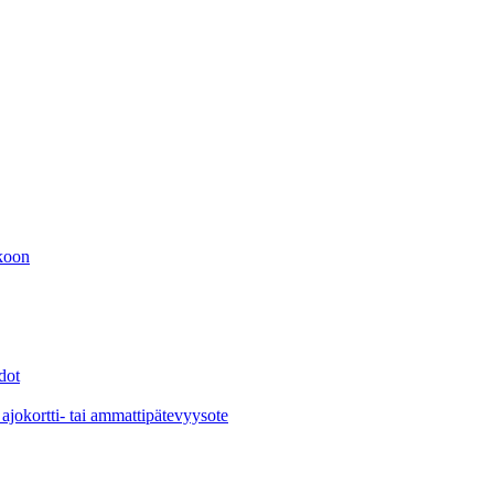
kkoon
dot
a ajokortti- tai ammattipätevyysote