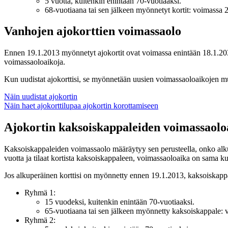
5 vuotta, kuitenkin enintään 70-vuotiaaksi.
68-vuotiaana tai sen jälkeen myönnetyt kortit: voimassa 2
Vanhojen ajokorttien voimassaolo
Ennen 19.1.2013 myönnetyt ajokortit ovat voimassa enintään 18.1.2033
voimassaoloaikoja.
Kun uudistat ajokorttisi, se myönnetään uusien voimassaoloaikojen m
Näin uudistat ajokortin
Näin haet ajokorttilupaa ajokortin korottamiseen
Ajokortin kaksoiskappaleiden voimassaolo
Kaksoiskappaleiden voimassaolo määräytyy sen perusteella, onko alkupe
vuotta ja tilaat kortista kaksoiskappaleen, voimassaoloaika on sama ku
Jos alkuperäinen korttisi on myönnetty ennen 19.1.2013, kaksoiskap
Ryhmä 1:
15 vuodeksi, kuitenkin enintään 70-vuotiaaksi.
65-vuotiaana tai sen jälkeen myönnetty kaksoiskappale: 
Ryhmä 2: