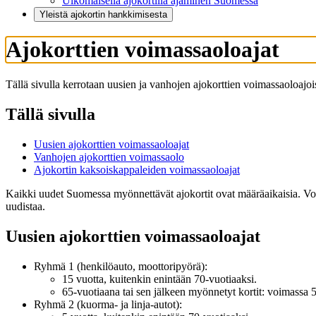
Ulkomaisella ajokortilla ajaminen Suomessa
Yleistä ajokortin hankkimisesta
Ajokorttien voimassaoloajat
Tällä sivulla kerrotaan uusien ja vanhojen ajokorttien voimassaoloajo
Tällä sivulla
Uusien ajokorttien voimassaoloajat
Vanhojen ajokorttien voimassaolo
Ajokortin kaksoiskappaleiden voimassaoloajat
Kaikki uudet Suomessa myönnettävät ajokortit ovat määräaikaisia. Voima
uudistaa.
Uusien ajokorttien voimassaoloajat
Ryhmä 1 (henkilöauto, moottoripyörä):
15 vuotta, kuitenkin enintään 70-vuotiaaksi.
65-vuotiaana tai sen jälkeen myönnetyt kortit: voimassa 5
Ryhmä 2 (kuorma- ja linja-autot):