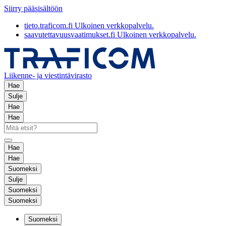
Siirry pääsisältöön
tieto.traficom.fi
Ulkoinen verkkopalvelu.
saavutettavuusvaatimukset.fi
Ulkoinen verkkopalvelu.
Liikenne- ja viestintävirasto
Hae
Sulje
Hae
Hae
Hae
Hae
Suomeksi
Sulje
Suomeksi
Suomeksi
Suomeksi