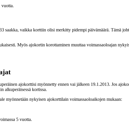
 vuotta.
 saakka, vaikka korttiin olisi merkitty pidempi päivämäärä. Tämä johtu
ukaisesti. Myös ajokortin korottaminen muuttaa voimassaoloajan nykyis
ajat
räinen ajokorttisi myönnetty ennen vai jälkeen 19.1.2013. Jos ajokortt
in alkuperäisessä kortissa.
pale myönnetään nykyisen ajokorttilain voimassaoloaikojen mukaan:
voimassa 5 vuotta.