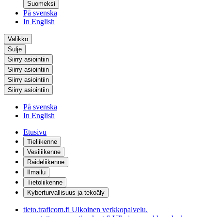
Suomeksi
På svenska
In English
Valikko
Sulje
Siirry asiointiin
Siirry asiointiin
Siirry asiointiin
Siirry asiointiin
På svenska
In English
Etusivu
Tieliikenne
Vesiliikenne
Raideliikenne
Ilmailu
Tietoliikenne
Kyberturvallisuus ja tekoäly
tieto.traficom.fi
Ulkoinen verkkopalvelu.