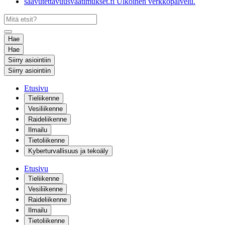
saavutettavuusvaatimukset.fi
Ulkoinen verkkopalvelu.
Hae
Hae
Siirry asiointiin
Siirry asiointiin
Etusivu
Tieliikenne
Vesiliikenne
Raideliikenne
Ilmailu
Tietoliikenne
Kyberturvallisuus ja tekoäly
Etusivu
Tieliikenne
Vesiliikenne
Raideliikenne
Ilmailu
Tietoliikenne