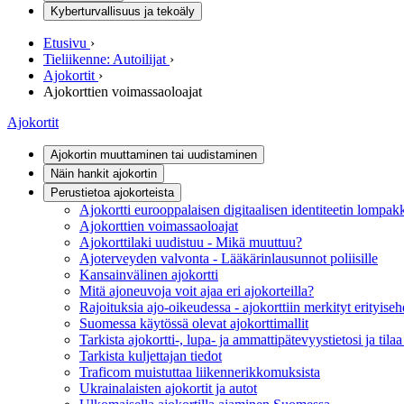
Kyberturvallisuus ja tekoäly
Etusivu
›
Tieliikenne: Autoilijat
›
Ajokortit
›
Ajokorttien voimassaoloajat
Ajokortit
Ajokortin muuttaminen tai uudistaminen
Näin hankit ajokortin
Perustietoa ajokorteista
Ajokortti eurooppalaisen digitaalisen identiteetin lompa
Ajokorttien voimassaoloajat
Ajokorttilaki uudistuu - Mikä muuttuu?
Ajoterveyden valvonta - Lääkärinlausunnot poliisille
Kansainvälinen ajokortti
Mitä ajoneuvoja voit ajaa eri ajokorteilla?
Rajoituksia ajo-oikeudessa - ajokorttiin merkityt erityiseh
Suomessa käytössä olevat ajokorttimallit
Tarkista ajokortti-, lupa- ja ammattipätevyystietosi ja tila
Tarkista kuljettajan tiedot
Traficom muistuttaa liikennerikkomuksista
Ukrainalaisten ajokortit ja autot