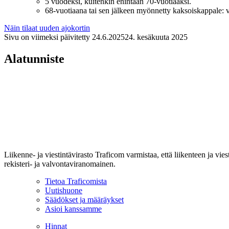
5 vuodeksi, kuitenkin enintään 70-vuotiaaksi.
68-vuotiaana tai sen jälkeen myönnetty kaksoiskappale: 
Näin tilaat uuden ajokortin
Sivu on viimeksi päivitetty
24.6.2025
24. kesäkuuta 2025
Alatunniste
Liikenne- ja viestintävirasto Traficom varmistaa, että liikenteen ja vi
rekisteri- ja valvontaviranomainen.
Tietoa Traficomista
Uutishuone
Säädökset ja määräykset
Asioi kanssamme
Hinnat