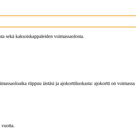
ista sekä kaksoiskappaleiden voimassaolosta.
ssaoloaika riippuu iästäsi ja ajokorttiluokasta: ajokortti on voimassa 2
 vuotta.