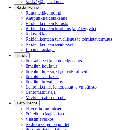
Vesiväylät ja satamat
Raideliikenne
Rautatieliikennöinti
Kaupunkiraideliikenne
Raideliikenteen kalusto
Raideliikenteen koulutus ja pätevyydet
Rataverkko
Raideliikenteen turvallisuus ja toimintavarmuus
Raideliikenteen säädökset
Junamatkustajat
Ilmailu
Ilma-alukset ja lentokelpoisuus
Ilmailun koulutus
Ilmailun lupakirjat ja henkilöluvat
Ilmailun säädökset
Ilmailun turvallisuus
Lentoliikenne, lentopaikat ja ympäristö
Lentomatkustaja
Miehittämätön ilmailu
Tietoliikenne
Fi-verkkotunnukset
Puhelin ja laajakaista
Viestintäverkot
Radioluvat ja -taajuudet
Postitoiminta ja jakelu