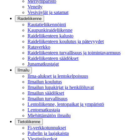
Meriympäristö
Veneily
Vesiväylät ja satamat
Raideliikenne
Rautatieliikennöinti
Kaupunkiraideliikenne
Raideliikenteen kalusto
Raideliikenteen koulutus ja pätevyydet
Rataverkko
Raideliikenteen turvallisuus ja toimintavarmuus
Raideliikenteen säädökset
Junamatkustajat
Ilmailu
Ilma-alukset ja lentokelpoisuus
Ilmailun koulutus
Ilmailun lupakirjat ja henkilöluvat
Ilmailun säädökset
Ilmailun turvallisuus
Lentoliikenne, lentopaikat ja ympäristö
Lentomatkustaja
Miehittämätön ilmailu
Tietoliikenne
Fi-verkkotunnukset
Puhelin ja laajakaista
Viestintäverkot