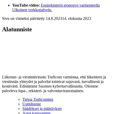
YouTube-video:
Ensirekisteröi ajoneuvo varmenteella
Ulkoinen verkkopalvelu.
Sivu on viimeksi päivitetty
14.8.2023
14. elokuuta 2023
Alatunniste
Liikenne- ja viestintävirasto Traficom varmistaa, että liikenteen ja
viestinnän yhteydet ja palvelut toimivat sujuvasti, turvallisesti ja
kestävästi. Edistämme Suomen kyberturvallisuutta. Olemme
palveleva lupa-, rekisteri- ja valvontaviranomainen.
Tietoa Traficomista
Uutishuone
Säädökset ja määräykset
Asioi kanssamme