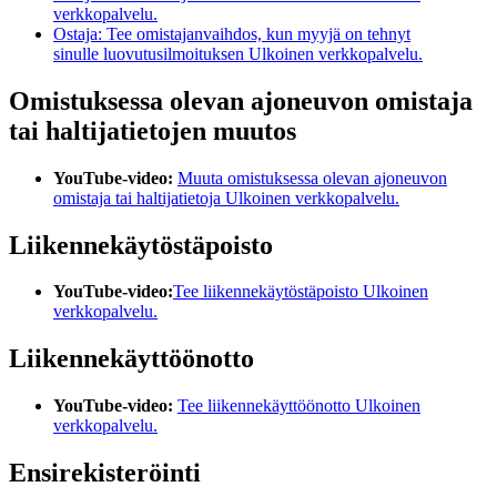
verkkopalvelu.
Ostaja: Tee omistajanvaihdos, kun myyjä on tehnyt
sinulle luovutusilmoituksen
Ulkoinen verkkopalvelu.
Omistuksessa olevan ajoneuvon omistaja
tai haltijatietojen muutos
YouTube-video:
Muuta omistuksessa olevan ajoneuvon
omistaja tai haltijatietoja
Ulkoinen verkkopalvelu.
Liikennekäytöstäpoisto
YouTube-video:
Tee liikennekäytöstäpoisto
Ulkoinen
verkkopalvelu.
Liikennekäyttöönotto
YouTube-video:
Tee liikennekäyttöönotto
Ulkoinen
verkkopalvelu.
Ensirekisteröinti