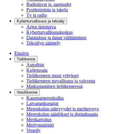
Radioluvat ja -taajuudet
Postitoiminta ja jakelu
Tv ja radio
Kyberturvallisuus ja tekoäly
Arjen tietoturva
Kyberturvallisuuskeskus
Datatalous ja datan välittäminen
Tekoälyn sääntely
Etusivu
Tieliikenne
Autoilijat
Kuljetusala
Tieliikenteen muut yritykset
Tieliikenteen turvallisuus ja valvonta
Matkustaminen tieliikenteessä
Vesiliikenne
Kauppamerenkulku
Laivamatkustajat
Merenkulun pätevyydet ja meriterveys
Merenkulun säädökset ja digitalisaatio
Merikartoitus
Meriympäristö
Veneily