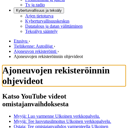
Tv ja radio
Kyberturvallisuus ja tekoäly
Arjen tietoturva
Kyberturvallisuuskeskus
Datatalous ja datan välittäminen
Tekoälyn sääntely
Etusivu
›
Tieliikenne: Autoilijat
›
Ajoneuvon rekisteröinti
›
Ajoneuvojen rekisteröinnin ohjevideot
Ajoneuvojen rekisteröinnin
ohjevideot
Katso YouTube videot
omistajanvaihdoksesta
Myyjä: Luo varmenne
Ulkoinen verkkopalvelu.
Myyjä: Tee luovutusilmoitus
Ulkoinen verkkopalvelu.
Ostaja: Tee omistajanvaihdos varmenteella
Ulkoinen