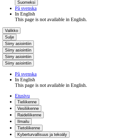
Suomeksi
På svenska
In English
This page is not available in English.
Valikko
Sulje
Siirry asiointiin
Siirry asiointiin
Siirry asiointiin
Siirry asiointiin
På svenska
In English
This page is not available in English.
Etusivu
Tieliikenne
Vesiliikenne
Raideliikenne
Ilmailu
Tietoliikenne
Kyberturvallisuus ja tekoäly