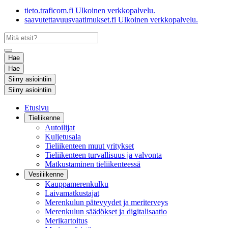
tieto.traficom.fi
Ulkoinen verkkopalvelu.
saavutettavuusvaatimukset.fi
Ulkoinen verkkopalvelu.
Hae
Hae
Siirry asiointiin
Siirry asiointiin
Etusivu
Tieliikenne
Autoilijat
Kuljetusala
Tieliikenteen muut yritykset
Tieliikenteen turvallisuus ja valvonta
Matkustaminen tieliikenteessä
Vesiliikenne
Kauppamerenkulku
Laivamatkustajat
Merenkulun pätevyydet ja meriterveys
Merenkulun säädökset ja digitalisaatio
Merikartoitus