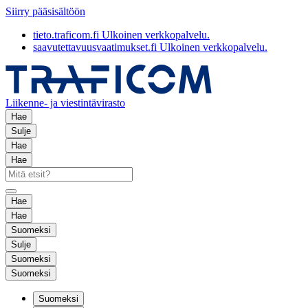
Siirry pääsisältöön
tieto.traficom.fi
Ulkoinen verkkopalvelu.
saavutettavuusvaatimukset.fi
Ulkoinen verkkopalvelu.
Liikenne- ja viestintävirasto
Hae
Sulje
Hae
Hae
Hae
Hae
Suomeksi
Sulje
Suomeksi
Suomeksi
Suomeksi