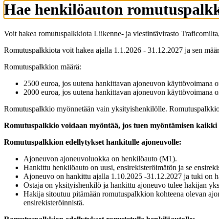
Hae henkilöauton romutuspalkk
Voit hakea romutuspalkkiota Liikenne- ja viestintävirasto Traficomilta
Romutuspalkkiota voit hakea ajalla 1.1.2026 - 31.12.2027 ja sen määr
Romutuspalkkion määrä:
2500 euroa, jos uutena hankittavan ajoneuvon käyttövoimana on 
2000 euroa, jos uutena hankittavan ajoneuvon käyttövoimana on
Romutuspalkkio myönnetään vain yksityishenkilölle. Romutuspalkkiota 
Romutuspalkkio voidaan myöntää, jos tuen myöntämisen kaikki ed
Romutuspalkkion edellytykset hankitulle ajoneuvolle:
Ajoneuvon ajoneuvoluokka on henkilöauto (M1).
Hankittu henkilöauto on uusi, ensirekisteröimätön ja se ensire
Ajoneuvo on hankittu ajalla 1.10.2025 -31.12.2027 ja tuki on h
Ostaja on yksityishenkilö ja hankittu ajoneuvo tulee hakijan yks
Hakija sitoutuu pitämään romutuspalkkion kohteena olevan ajon
ensirekisteröinnistä.