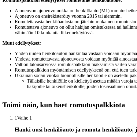
Romutuspalkkion edellytykset romutetulle henkilöautolle:
Ajoneuvon ajoneuvoluokka on henkilöauto (M1) romutushetkel
Ajoneuvo on ensirekisteröity vuonna 2015 tai aiemmin.
Romutettavasta henkilöautosta on jätelain mukainen romutustodis
Romutettava ajoneuvo on ollut hakijan omistuksessa tai hallinna
vähintään 10 kuukautta liikennekäytössä.
Muut edellytykset:
Yhden uuden henkilöauton hankintaa vastaan voidaan myöntää 
Yhdestä romutettavasta ajoneuvosta voidaan myöntää ainoastaa
Valtion talousarviossa romutuspalkkion maksamista varten vara
Romutuspalkkion myöntämisen edellytyksenä on, että tuen tarkoit
Ukrainan sodan vuoksi luonnollisille henkilöille on asetettu pako
Tällaisille henkilöille on kiellettyä asettaa mitään varoja 
hakijoille tai oikeushenkilöille, joiden tosiasiallinen omis
Toimi näin, kun haet romutuspalkkiota
1
Vaihe 1
Hanki uusi henkilöauto ja romuta henkilöauto, j