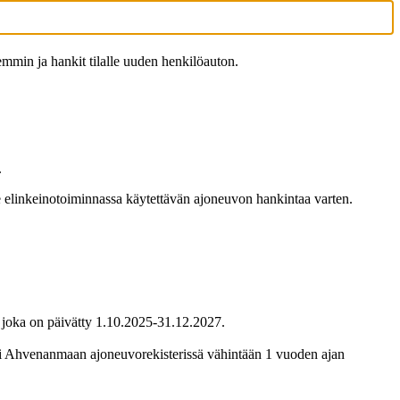
emmin ja hankit tilalle uuden henkilöauton.
.
e elinkeinotoiminnassa käytettävän ajoneuvon hankintaa varten.
, joka on päivätty 1.10.2025-31.12.2027.
tai Ahvenanmaan ajoneuvorekisterissä vähintään 1 vuoden ajan