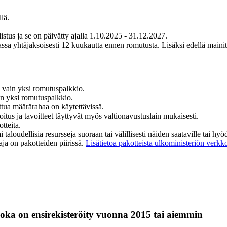
lä.
tus ja se on päivätty ajalla 1.10.2025 - 31.12.2027.
ssa yhtäjaksoisesti 12 kuukautta ennen romutusta. Lisäksi edellä maini
vain yksi romutuspalkkio.
n yksi romutuspalkkio.
ttua määrärahaa on käytettävissä.
us ja tavoitteet täyttyvät myös valtionavustuslain mukaisesti.
tteita.
tai taloudellisia resursseja suoraan tai välillisesti näiden saataville tai
taja on pakotteiden piirissä.
Lisätietoa pakotteista ulkoministeriön verkko
oka on ensirekisteröity vuonna 2015 tai aiemmin