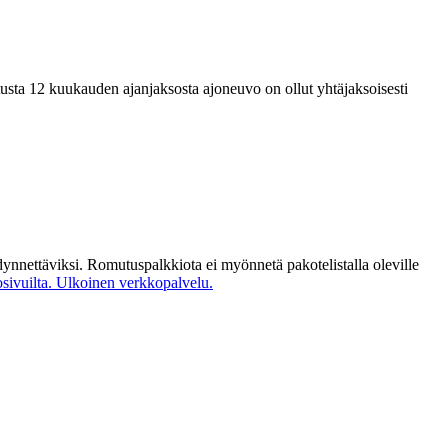
tusta 12 kuukauden ajanjaksosta ajoneuvo on ollut yhtäjaksoisesti
 hyödynnettäviksi. Romutuspalkkiota ei myönnetä pakotelistalla oleville
sivuilta.
Ulkoinen verkkopalvelu.