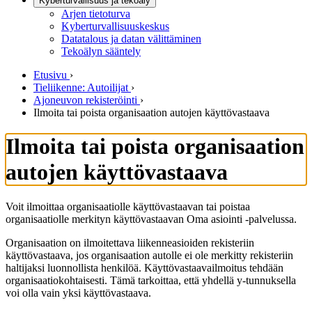
Kyberturvallisuus ja tekoäly
Arjen tietoturva
Kyberturvallisuuskeskus
Datatalous ja datan välittäminen
Tekoälyn sääntely
Etusivu
›
Tieliikenne: Autoilijat
›
Ajoneuvon rekisteröinti
›
Ilmoita tai poista organisaation autojen käyttövastaava
Ilmoita tai poista organisaation
autojen käyttövastaava
Voit ilmoittaa organisaatiolle käyttövastaavan tai poistaa
organisaatiolle merkityn käyttövastaavan Oma asiointi -palvelussa.
Organisaation on ilmoitettava liikenneasioiden rekisteriin
käyttövastaava, jos organisaation autolle ei ole merkitty rekisteriin
haltijaksi luonnollista henkilöä. Käyttövastaavailmoitus tehdään
organisaatiokohtaisesti. Tämä tarkoittaa, että yhdellä y-tunnuksella
voi olla vain yksi käyttövastaava.