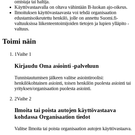
omistaja tai haltija.
Käyttövastaavalla on oltava vähintään B-luokan ajo-oikeus.
Ilmoituksen käyttövastaavasta voi tehdä organisaation
edustamisoikeutettu henkilö, jolle on annettu Suomi.fi-
valtuuksissa liikenteentoimijoiden tietojen ja lupien ylläpito -
valtuus.
Toimi näin
1
Vaihe 1
Kirjaudu Oma asiointi -palveluun
Tunnistautumisen jälkeen valitse asiointiroolisi:
henkilökohtainen asiointi, toisen henkilön puolesta asiointi tai
yrityksen/organisaation puolesta asiointi.
2
Vaihe 2
Ilmoita tai poista autojen käyttövastaava
kohdassa Organisaation tiedot
Valitse Ilmoita tai poista organisaation autojen käyttövastaava.