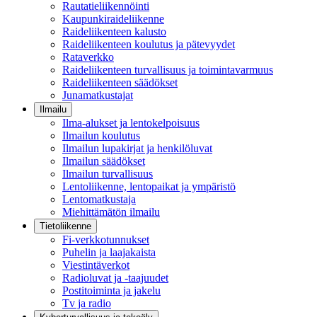
Rautatieliikennöinti
Kaupunkiraideliikenne
Raideliikenteen kalusto
Raideliikenteen koulutus ja pätevyydet
Rataverkko
Raideliikenteen turvallisuus ja toimintavarmuus
Raideliikenteen säädökset
Junamatkustajat
Ilmailu
Ilma-alukset ja lentokelpoisuus
Ilmailun koulutus
Ilmailun lupakirjat ja henkilöluvat
Ilmailun säädökset
Ilmailun turvallisuus
Lentoliikenne, lentopaikat ja ympäristö
Lentomatkustaja
Miehittämätön ilmailu
Tietoliikenne
Fi-verkkotunnukset
Puhelin ja laajakaista
Viestintäverkot
Radioluvat ja -taajuudet
Postitoiminta ja jakelu
Tv ja radio