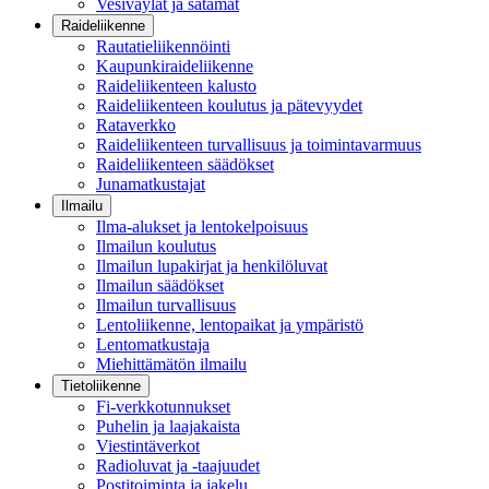
Vesiväylät ja satamat
Raideliikenne
Rautatieliikennöinti
Kaupunkiraideliikenne
Raideliikenteen kalusto
Raideliikenteen koulutus ja pätevyydet
Rataverkko
Raideliikenteen turvallisuus ja toimintavarmuus
Raideliikenteen säädökset
Junamatkustajat
Ilmailu
Ilma-alukset ja lentokelpoisuus
Ilmailun koulutus
Ilmailun lupakirjat ja henkilöluvat
Ilmailun säädökset
Ilmailun turvallisuus
Lentoliikenne, lentopaikat ja ympäristö
Lentomatkustaja
Miehittämätön ilmailu
Tietoliikenne
Fi-verkkotunnukset
Puhelin ja laajakaista
Viestintäverkot
Radioluvat ja -taajuudet
Postitoiminta ja jakelu