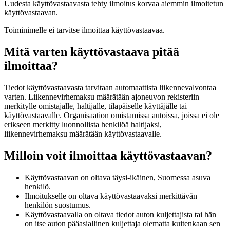
Uudesta käyttövastaavasta tehty ilmoitus korvaa aiemmin ilmoitetun
käyttövastaavan.
Toiminimelle ei tarvitse ilmoittaa käyttövastaavaa.
Mitä varten käyttövastaava pitää
ilmoittaa?
Tiedot käyttövastaavasta tarvitaan automaattista liikennevalvontaa
varten. Liikennevirhemaksu määrätään ajoneuvon rekisteriin
merkitylle omistajalle, haltijalle, tilapäiselle käyttäjälle tai
käyttövastaavalle. Organisaation omistamissa autoissa, joissa ei ole
erikseen merkitty luonnollista henkilöä haltijaksi,
liikennevirhemaksu määrätään käyttövastaavalle.
Milloin voit ilmoittaa käyttövastaavan?
Käyttövastaavan on oltava täysi-ikäinen, Suomessa asuva
henkilö.
Ilmoitukselle on oltava käyttövastaavaksi merkittävän
henkilön suostumus.
Käyttövastaavalla on oltava tiedot auton kuljettajista tai hän
on itse auton pääasiallinen kuljettaja olematta kuitenkaan sen