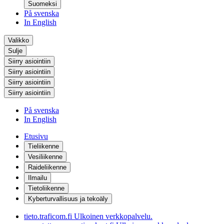
Suomeksi
På svenska
In English
Valikko
Sulje
Siirry asiointiin
Siirry asiointiin
Siirry asiointiin
Siirry asiointiin
På svenska
In English
Etusivu
Tieliikenne
Vesiliikenne
Raideliikenne
Ilmailu
Tietoliikenne
Kyberturvallisuus ja tekoäly
tieto.traficom.fi
Ulkoinen verkkopalvelu.