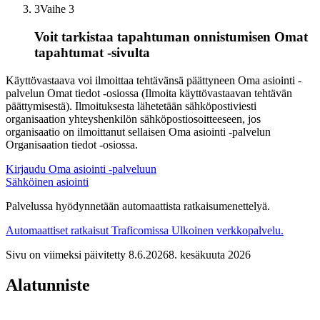
3
Vaihe 3
Voit tarkistaa tapahtuman onnistumisen Omat
tapahtumat -sivulta
Käyttövastaava voi ilmoittaa tehtävänsä päättyneen Oma asiointi -
palvelun Omat tiedot -osiossa (Ilmoita käyttövastaavan tehtävän
päättymisestä). Ilmoituksesta lähetetään sähköpostiviesti
organisaation yhteyshenkilön sähköpostiosoitteeseen, jos
organisaatio on ilmoittanut sellaisen Oma asiointi -palvelun
Organisaation tiedot -osiossa.
Kirjaudu Oma asiointi -palveluun
Sähköinen asiointi
Palvelussa hyödynnetään automaattista ratkaisumenettelyä.
Automaattiset ratkaisut Traficomissa
Ulkoinen verkkopalvelu.
Sivu on viimeksi päivitetty
8.6.2026
8. kesäkuuta 2026
Alatunniste