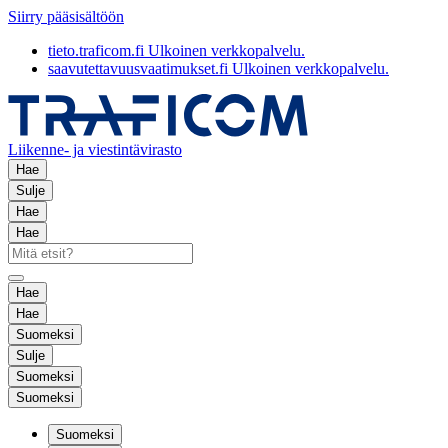
Siirry pääsisältöön
tieto.traficom.fi
Ulkoinen verkkopalvelu.
saavutettavuusvaatimukset.fi
Ulkoinen verkkopalvelu.
Liikenne- ja viestintävirasto
Hae
Sulje
Hae
Hae
Hae
Hae
Suomeksi
Sulje
Suomeksi
Suomeksi
Suomeksi