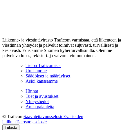
Liikenne- ja viestintävirasto Traficom varmistaa, että liikenteen ja
viestinnän yhteydet ja palvelut toimivat sujuvasti, turvallisesti ja
kestävästi. Edistämme Suomen kyberturvallisuutta. Olemme
palveleva lupa-, rekisteri- ja valvontaviranomainen.
Tietoa Traficomista
Uutishuone
Säädökset ja määräykset
Asioi kanssamme
Hinnat
Tuet ja avustukset
Yhteystiedot
Anna palautetta
© Traficom
Saavutettavuusseloste
Evästeiden
hallinta
Tietosuojaseloste
Tulosta