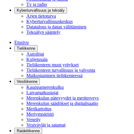
Tv ja radio
Kyberturvallisuus ja tekoäly
Arjen tietoturva
Kyberturvallisuuskeskus
Datatalous ja datan välittäminen
Tekoälyn sääntely
Etusivu
Tieliikenne
Autoilijat
Kuljetusala
Tieliikenteen muut yritykset
Tieliikenteen turvallisuus ja valvonta
Matkustaminen tieliikenteessä
Vesiliikenne
Kauppamerenkulku
Laivamatkustajat
Merenkulun pätevyydet ja meriterveys
Merenkulun säädökset ja digitalisaatio
Merikartoitus
Meriympäristö
Veneily
Vesiväylät ja satamat
Raideliikenne