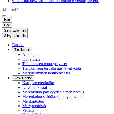
saavutettavuusvaatimukset.fi
Ulkoinen verkkopalvelu.
Hae
Hae
Siirry asiointiin
Siirry asiointiin
Etusivu
Tieliikenne
Autoilijat
Kuljetusala
Tieliikenteen muut yritykset
Tieliikenteen turvallisuus ja valvonta
Matkustaminen tieliikenteessä
Vesiliikenne
Kauppamerenkulku
Laivamatkustajat
Merenkulun pätevyydet ja meriterveys
Merenkulun säädökset ja digitalisaatio
Merikartoitus
Meriympäristö
Veneily