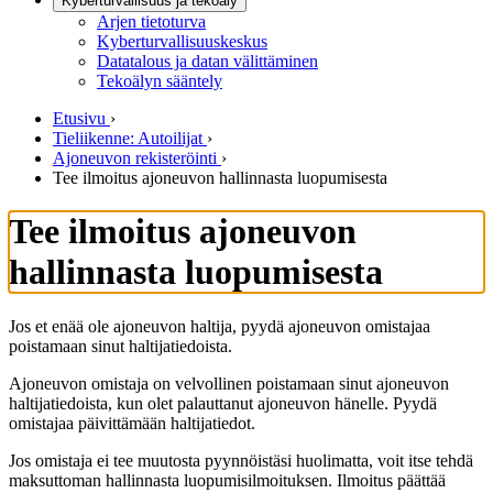
Kyberturvallisuus ja tekoäly
Arjen tietoturva
Kyberturvallisuuskeskus
Datatalous ja datan välittäminen
Tekoälyn sääntely
Etusivu
›
Tieliikenne: Autoilijat
›
Ajoneuvon rekisteröinti
›
Tee ilmoitus ajoneuvon hallinnasta luopumisesta
Tee ilmoitus ajoneuvon
hallinnasta luopumisesta
Jos et enää ole ajoneuvon haltija, pyydä ajoneuvon omistajaa
poistamaan sinut haltijatiedoista.
Ajoneuvon omistaja on velvollinen poistamaan sinut ajoneuvon
haltijatiedoista, kun olet palauttanut ajoneuvon hänelle. Pyydä
omistajaa päivittämään haltijatiedot.
Jos omistaja ei tee muutosta pyynnöistäsi huolimatta, voit itse tehdä
maksuttoman hallinnasta luopumisilmoituksen. Ilmoitus päättää