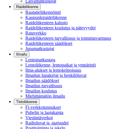
Laivamatkustajat
Raideliikenne
Rautatieliikennöinti
Kaupunkiraideliikenne
Raideliikenteen kalusto
Raideliikenteen koulutus ja pätevyydet
Rataverkko
Raideliikenteen turvallisuus ja toimintavarmuus
Raideliikenteen säädökset
Junamatkustajat
Ilmailu
Lentomatkustaja
Lentoliikenne, lentopaikat ja ympäristö
Ilma-alukset ja lentokelpoisuus
Ilmailun lupakirjat ja henkilöluvat
Ilmailun säädökset
Ilmailun turvallisuus
Ilmailun koulutus
Miehittämätön ilmailu
Tietoliikenne
Fi-verkkotunnukset
Puhelin ja laajakaista
Viestintäverkot
Radioluvat ja -taajuudet
Postitoiminta ja jakelu