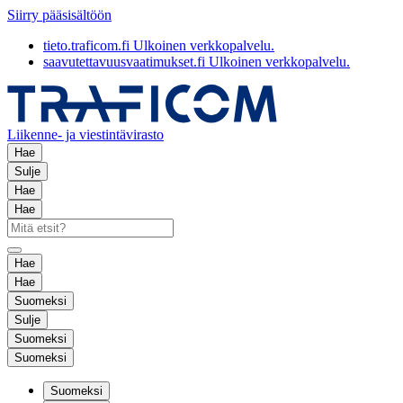
Siirry pääsisältöön
tieto.traficom.fi
Ulkoinen verkkopalvelu.
saavutettavuusvaatimukset.fi
Ulkoinen verkkopalvelu.
Liikenne- ja viestintävirasto
Hae
Sulje
Hae
Hae
Hae
Hae
Suomeksi
Sulje
Suomeksi
Suomeksi
Suomeksi