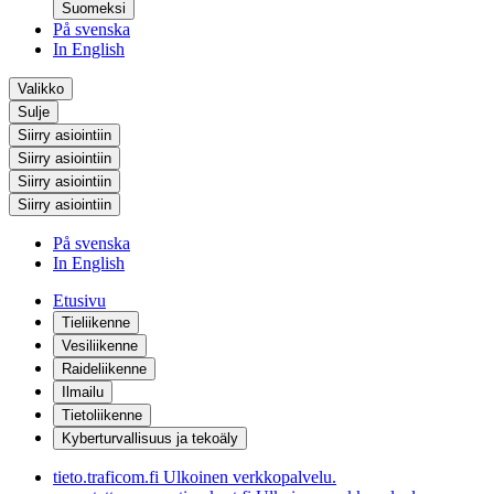
Suomeksi
På svenska
In English
Valikko
Sulje
Siirry asiointiin
Siirry asiointiin
Siirry asiointiin
Siirry asiointiin
På svenska
In English
Etusivu
Tieliikenne
Vesiliikenne
Raideliikenne
Ilmailu
Tietoliikenne
Kyberturvallisuus ja tekoäly
tieto.traficom.fi
Ulkoinen verkkopalvelu.