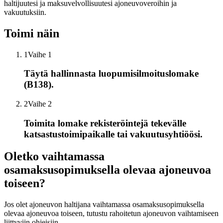
haltijuutesi ja maksuvelvollisuutesi ajoneuvoveroihin ja
vakuutuksiin.
Toimi näin
1
Vaihe 1
Täytä hallinnasta luopumisilmoituslomake
(B138).
2
Vaihe 2
Toimita lomake rekisteröintejä tekevälle
katsastustoimipaikalle tai vakuutusyhtiöösi.
Oletko vaihtamassa
osamaksusopimuksella olevaa ajoneuvoa
toiseen?
Jos olet ajoneuvon haltijana vaihtamassa osamaksusopimuksella
olevaa ajoneuvoa toiseen, tutustu rahoitetun ajoneuvon vaihtamiseen
liittyviin ohjeisiin.