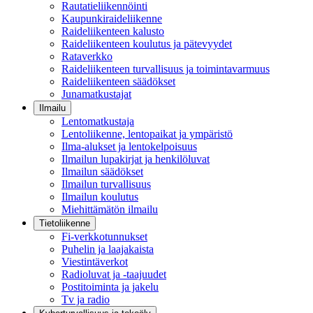
Rautatieliikennöinti
Kaupunkiraideliikenne
Raideliikenteen kalusto
Raideliikenteen koulutus ja pätevyydet
Rataverkko
Raideliikenteen turvallisuus ja toimintavarmuus
Raideliikenteen säädökset
Junamatkustajat
Ilmailu
Lentomatkustaja
Lentoliikenne, lentopaikat ja ympäristö
Ilma-alukset ja lentokelpoisuus
Ilmailun lupakirjat ja henkilöluvat
Ilmailun säädökset
Ilmailun turvallisuus
Ilmailun koulutus
Miehittämätön ilmailu
Tietoliikenne
Fi-verkkotunnukset
Puhelin ja laajakaista
Viestintäverkot
Radioluvat ja -taajuudet
Postitoiminta ja jakelu
Tv ja radio