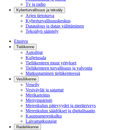
Tv ja radio
Kyberturvallisuus ja tekoäly
Arjen tietoturva
Kyberturvallisuuskeskus
Datatalous ja datan välittäminen
Tekoälyn sääntely
Etusivu
Tieliikenne
Autoilijat
Kuljetusala
Tieliikenteen muut yritykset
Tieliikenteen turvallisuus ja valvonta
Matkustaminen tieliikenteessä
Vesiliikenne
Veneily
Vesiväylät ja satamat
Merikartoitus
Meriympäristö
Merenkulun pätevyydet ja meriterveys
Merenkulun säädökset ja digitalisaatio
Kauppamerenkulku
Laivamatkustajat
Raideliikenne