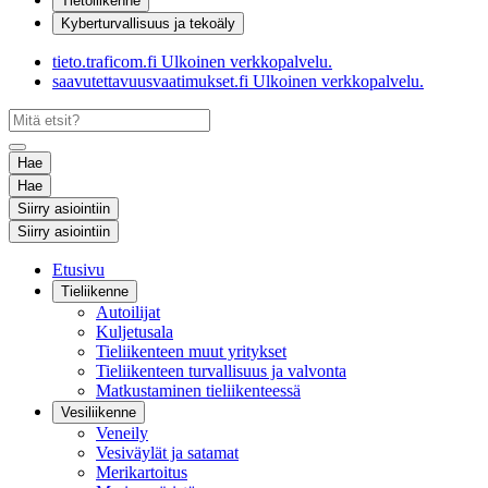
Tietoliikenne
Kyberturvallisuus ja tekoäly
tieto.traficom.fi
Ulkoinen verkkopalvelu.
saavutettavuusvaatimukset.fi
Ulkoinen verkkopalvelu.
Hae
Hae
Siirry asiointiin
Siirry asiointiin
Etusivu
Tieliikenne
Autoilijat
Kuljetusala
Tieliikenteen muut yritykset
Tieliikenteen turvallisuus ja valvonta
Matkustaminen tieliikenteessä
Vesiliikenne
Veneily
Vesiväylät ja satamat
Merikartoitus