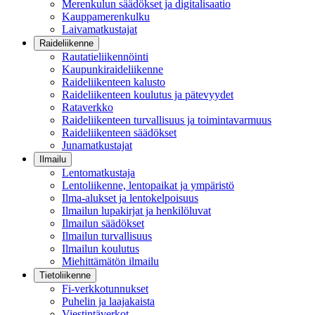
Merenkulun säädökset ja digitalisaatio
Kauppamerenkulku
Laivamatkustajat
Raideliikenne
Rautatieliikennöinti
Kaupunkiraideliikenne
Raideliikenteen kalusto
Raideliikenteen koulutus ja pätevyydet
Rataverkko
Raideliikenteen turvallisuus ja toimintavarmuus
Raideliikenteen säädökset
Junamatkustajat
Ilmailu
Lentomatkustaja
Lentoliikenne, lentopaikat ja ympäristö
Ilma-alukset ja lentokelpoisuus
Ilmailun lupakirjat ja henkilöluvat
Ilmailun säädökset
Ilmailun turvallisuus
Ilmailun koulutus
Miehittämätön ilmailu
Tietoliikenne
Fi-verkkotunnukset
Puhelin ja laajakaista
Viestintäverkot