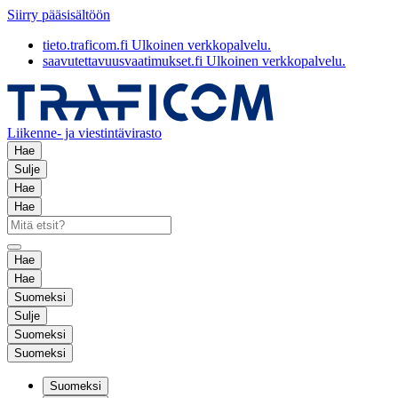
Siirry pääsisältöön
tieto.traficom.fi
Ulkoinen verkkopalvelu.
saavutettavuusvaatimukset.fi
Ulkoinen verkkopalvelu.
Liikenne- ja viestintävirasto
Hae
Sulje
Hae
Hae
Hae
Hae
Suomeksi
Sulje
Suomeksi
Suomeksi
Suomeksi