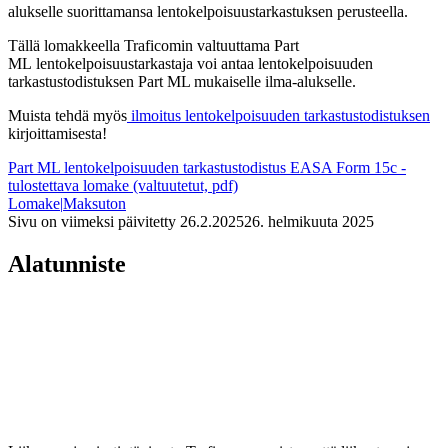
alukselle suorittamansa lentokelpoisuustarkastuksen perusteella.
Tällä lomakkeella Traficomin valtuuttama Part
ML lentokelpoisuustarkastaja voi antaa lentokelpoisuuden
tarkastustodistuksen Part ML mukaiselle ilma-alukselle.
Muista tehdä myös
ilmoitus lentokelpoisuuden tarkastustodistuksen
kirjoittamisesta!
Part ML lentokelpoisuuden tarkastustodistus EASA Form 15c -
tulostettava lomake (valtuutetut, pdf)
Lomake
|
Maksuton
Sivu on viimeksi päivitetty
26.2.2025
26. helmikuuta 2025
Alatunniste