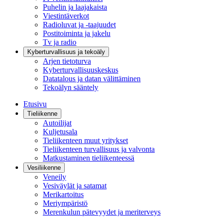
Puhelin ja laajakaista
Viestintäverkot
Radioluvat ja -taajuudet
Postitoiminta ja jakelu
Tv ja radio
Kyberturvallisuus ja tekoäly
Arjen tietoturva
Kyberturvallisuuskeskus
Datatalous ja datan välittäminen
Tekoälyn sääntely
Etusivu
Tieliikenne
Autoilijat
Kuljetusala
Tieliikenteen muut yritykset
Tieliikenteen turvallisuus ja valvonta
Matkustaminen tieliikenteessä
Vesiliikenne
Veneily
Vesiväylät ja satamat
Merikartoitus
Meriympäristö
Merenkulun pätevyydet ja meriterveys