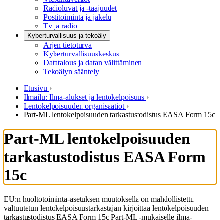
Radioluvat ja -taajuudet
Postitoiminta ja jakelu
Tv ja radio
Kyberturvallisuus ja tekoäly
Arjen tietoturva
Kyberturvallisuuskeskus
Datatalous ja datan välittäminen
Tekoälyn sääntely
Etusivu
›
Ilmailu: Ilma-alukset ja lentokelpoisuus
›
Lentokelpoisuuden organisaatiot
›
Part-ML lentokelpoisuuden tarkastustodistus EASA Form 15c
Part-ML lentokelpoisuuden
tarkastustodistus EASA Form
15c
EU:n huoltotoiminta-asetuksen muutoksella on mahdollistettu
valtuutetun lentokelpoisuustarkastajan kirjoittaa lentokelpoisuuden
tarkastustodistus EASA Form 15c Part-ML -mukaiselle ilma-