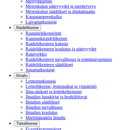
Meriympäristö
Merenkulun pätevyydet ja meriterveys
Merenkulun säädökset ja digitalisaatio
Kauppamerenkulku
Laivamatkustajat
Raideliikenne
Rautatieliikennöinti
Kaupunkiraideliikenne
Raideliikenteen kalusto
Raideliikenteen koulutus ja pätevyydet
Rataverkko
Raideliikenteen turvallisuus ja toimintavarmuus
Raideliikenteen säädökset
Junamatkustajat
Ilmailu
Lentomatkustaja
Lentoliikenne, lentopaikat ja ympäristö
Ilma-alukset ja lentokelpoisuus
Ilmailun lupakirjat ja henkilöluvat
Ilmailun säädökset
Ilmailun turvallisuus
Ilmailun koulutus
Miehittämätön ilmailu
Tietoliikenne
Fi-verkkotunnukset