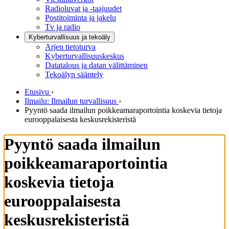
Radioluvat ja -taajuudet
Postitoiminta ja jakelu
Tv ja radio
Kyberturvallisuus ja tekoäly
Arjen tietoturva
Kyberturvallisuuskeskus
Datatalous ja datan välittäminen
Tekoälyn sääntely
Etusivu
›
Ilmailu: Ilmailun turvallisuus
›
Pyyntö saada ilmailun poikkeamaraportointia koskevia tietoja
eurooppalaisesta keskusrekisteristä
Pyyntö saada ilmailun
poikkeamaraportointia
koskevia tietoja
eurooppalaisesta
keskusrekisteristä