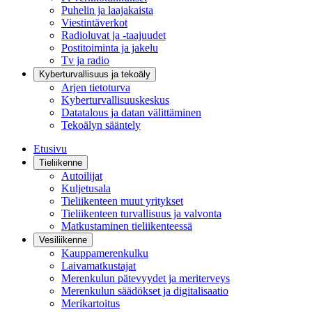
Puhelin ja laajakaista
Viestintäverkot
Radioluvat ja -taajuudet
Postitoiminta ja jakelu
Tv ja radio
Kyberturvallisuus ja tekoäly
Arjen tietoturva
Kyberturvallisuuskeskus
Datatalous ja datan välittäminen
Tekoälyn sääntely
Etusivu
Tieliikenne
Autoilijat
Kuljetusala
Tieliikenteen muut yritykset
Tieliikenteen turvallisuus ja valvonta
Matkustaminen tieliikenteessä
Vesiliikenne
Kauppamerenkulku
Laivamatkustajat
Merenkulun pätevyydet ja meriterveys
Merenkulun säädökset ja digitalisaatio
Merikartoitus