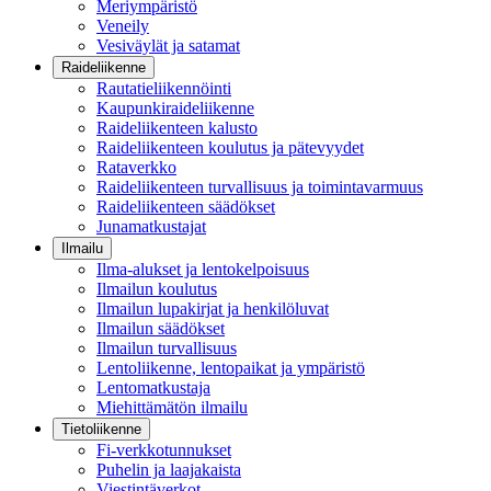
Meriympäristö
Veneily
Vesiväylät ja satamat
Raideliikenne
Rautatieliikennöinti
Kaupunkiraideliikenne
Raideliikenteen kalusto
Raideliikenteen koulutus ja pätevyydet
Rataverkko
Raideliikenteen turvallisuus ja toimintavarmuus
Raideliikenteen säädökset
Junamatkustajat
Ilmailu
Ilma-alukset ja lentokelpoisuus
Ilmailun koulutus
Ilmailun lupakirjat ja henkilöluvat
Ilmailun säädökset
Ilmailun turvallisuus
Lentoliikenne, lentopaikat ja ympäristö
Lentomatkustaja
Miehittämätön ilmailu
Tietoliikenne
Fi-verkkotunnukset
Puhelin ja laajakaista
Viestintäverkot