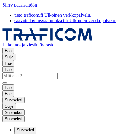
Siirry pääsisältöön
tieto.traficom.fi
Ulkoinen verkkopalvelu.
saavutettavuusvaatimukset.fi
Ulkoinen verkkopalvelu.
Liikenne- ja viestintävirasto
Hae
Sulje
Hae
Hae
Hae
Hae
Suomeksi
Sulje
Suomeksi
Suomeksi
Suomeksi