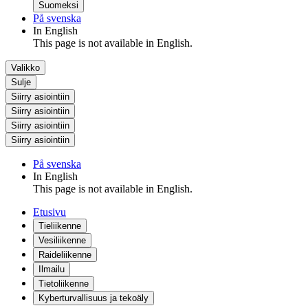
Suomeksi
På svenska
In English
This page is not available in English.
Valikko
Sulje
Siirry asiointiin
Siirry asiointiin
Siirry asiointiin
Siirry asiointiin
På svenska
In English
This page is not available in English.
Etusivu
Tieliikenne
Vesiliikenne
Raideliikenne
Ilmailu
Tietoliikenne
Kyberturvallisuus ja tekoäly