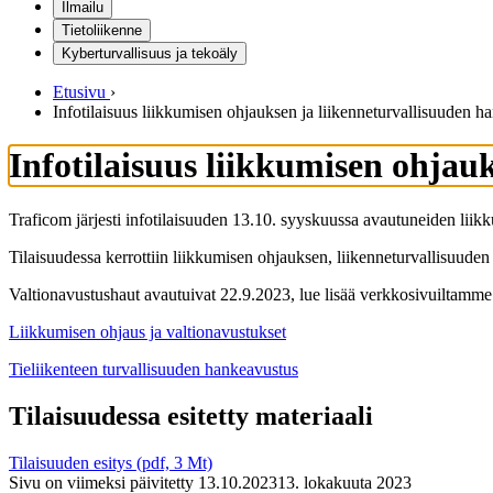
Ilmailu
Tietoliikenne
Kyberturvallisuus ja tekoäly
Etusivu
›
Infotilaisuus liikkumisen ohjauksen ja liikenneturvallisuuden 
Infotilaisuus liikkumisen ohjau
Traficom järjesti infotilaisuuden 13.10. syyskuussa avautuneiden liik
Tilaisuudessa kerrottiin liikkumisen ohjauksen, liikenneturvallisuude
Valtionavustushaut avautuivat 22.9.2023, lue lisää verkkosivuiltamme
Liikkumisen ohjaus ja valtionavustukset
Tieliikenteen turvallisuuden hankeavustus
Tilaisuudessa esitetty materiaali
Tilaisuuden esitys (pdf, 3 Mt)
Sivu on viimeksi päivitetty
13.10.2023
13. lokakuuta 2023