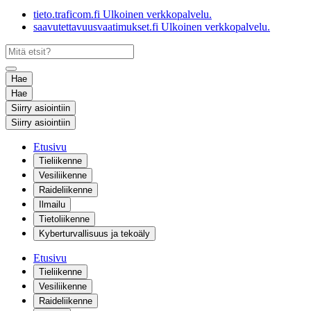
tieto.traficom.fi
Ulkoinen verkkopalvelu.
saavutettavuusvaatimukset.fi
Ulkoinen verkkopalvelu.
Hae
Hae
Siirry asiointiin
Siirry asiointiin
Etusivu
Tieliikenne
Vesiliikenne
Raideliikenne
Ilmailu
Tietoliikenne
Kyberturvallisuus ja tekoäly
Etusivu
Tieliikenne
Vesiliikenne
Raideliikenne