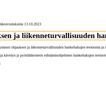
hankeavustuksista 13.10.2023
ksen ja liikenneturvallisuuden h
kumisen ohjauksen ja liikenneturvallisuuden hankehakujen teemoista ja m
n ja kävelyn ja pyöräliikenteen edistämisohjelmien hankehakujen teemois
: