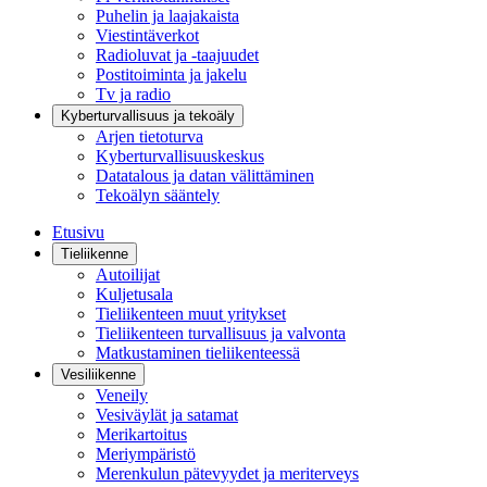
Puhelin ja laajakaista
Viestintäverkot
Radioluvat ja -taajuudet
Postitoiminta ja jakelu
Tv ja radio
Kyberturvallisuus ja tekoäly
Arjen tietoturva
Kyberturvallisuuskeskus
Datatalous ja datan välittäminen
Tekoälyn sääntely
Etusivu
Tieliikenne
Autoilijat
Kuljetusala
Tieliikenteen muut yritykset
Tieliikenteen turvallisuus ja valvonta
Matkustaminen tieliikenteessä
Vesiliikenne
Veneily
Vesiväylät ja satamat
Merikartoitus
Meriympäristö
Merenkulun pätevyydet ja meriterveys