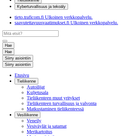
Tietoliikenne
Kyberturvallisuus ja tekoäly
tieto.traficom.fi
Ulkoinen verkkopalvelu.
saavutettavuusvaatimukset.fi
Ulkoinen verkkopalvelu.
Hae
Hae
Siirry asiointiin
Siirry asiointiin
Etusivu
Tieliikenne
Autoilijat
Kuljetusala
Tieliikenteen muut yritykset
Tieliikenteen turvallisuus ja valvonta
Matkustaminen tieliikenteessä
Vesiliikenne
Veneily
Vesiväylät ja satamat
Merikartoitus