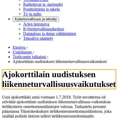
Radioluvat ja -taajuudet
Postitoiminta ja jakelu
Tv ja radio
Kyberturvallisuus ja tekoäly
Arjen tietoturva
Kyberturvallisuuskeskus
Datatalous ja datan välittäminen
Tekoälyn sääntely
Etusivu
›
Uutishuone
›
Traficomin julkaisut
›
Ajokorttilain uudistuksen liikenneturvallisuusvaikutukset
Ajokorttilain uudistuksen
liikenneturvallisuusvaikutukset
Uusi ajokorttilaki astui voimaan 1.7.2018. Työn tavoitteena oli
selvittää ajokorttilain uudistuksen liikenneturvallisuus-vaikutuksia
tieliikenteen onnettomuustilastojen valossa. Tarkastelu perustui
pääasiassa Tilastokeskuksen tieliikenneonnettomuustilastoon, joka
sisältää poliisin tietoon tulleet tieliikenneonnettomuudet.