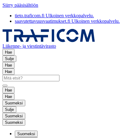
Siirry pääsisältöön
tieto.traficom.fi
Ulkoinen verkkopalvelu.
saavutettavuusvaatimukset.fi
Ulkoinen verkkopalvelu.
Liikenne- ja viestintävirasto
Hae
Sulje
Hae
Hae
Hae
Hae
Suomeksi
Sulje
Suomeksi
Suomeksi
Suomeksi