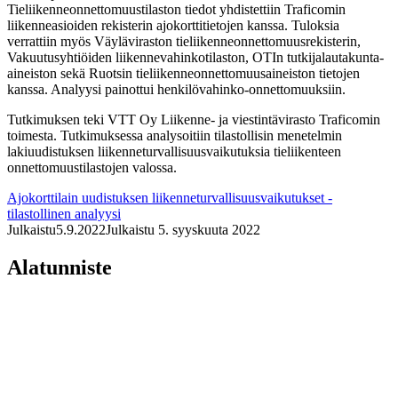
Tieliikenneonnettomuustilaston tiedot yhdistettiin Traficomin
liikenneasioiden rekisterin ajokorttitietojen kanssa. Tuloksia
verrattiin myös Väyläviraston tieliikenneonnettomuusrekisterin,
Vakuutusyhtiöiden liikennevahinkotilaston, OTIn tutkijalautakunta-
aineiston sekä Ruotsin tieliikenneonnettomuusaineiston tietojen
kanssa. Analyysi painottui henkilövahinko-onnettomuuksiin.
Tutkimuksen teki VTT Oy Liikenne- ja viestintävirasto Traficomin
toimesta. Tutkimuksessa analysoitiin tilastollisin menetelmin
lakiuudistuksen liikenneturvallisuusvaikutuksia tieliikenteen
onnettomuustilastojen valossa.
Ajokorttilain uudistuksen liikenneturvallisuusvaikutukset -
tilastollinen analyysi
Julkaistu
5.9.2022
Julkaistu 5. syyskuuta 2022
Alatunniste