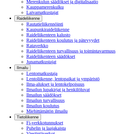
Merenkulun säädökset ja digitalisaatio
Kauppamerenkulku
Laivamatkustajat
Raideliikenne
Rautatieliikennöinti
Kaupunkiraideliikenne
Raideliikenteen kalusto
Raideliikenteen koulutus ja pätevyydet
Rataverkko
Raideliikenteen turvallisuus ja toimintavarmuus
Raideliikenteen säädökset
Junamatkustajat
Ilmailu
Lentomatkustaja
Lentoliikenne, lentopaikat ja ympäristö
Ilma-alukset ja lentokelpoisuus
Ilmailun lupakirjat ja henkilöluvat
Ilmailun säädökset
Ilmailun turvallisuus
Ilmailun koulutus
Miehittämätön ilmailu
Tietoliikenne
Fi-verkkotunnukset
Puhelin ja laajakaista
Viestintäverkot