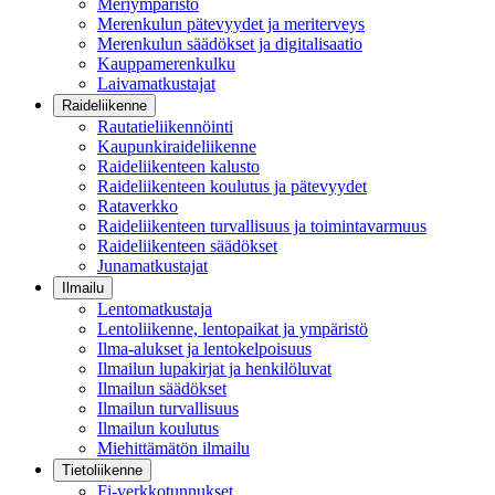
Meriympäristö
Merenkulun pätevyydet ja meriterveys
Merenkulun säädökset ja digitalisaatio
Kauppamerenkulku
Laivamatkustajat
Raideliikenne
Rautatieliikennöinti
Kaupunkiraideliikenne
Raideliikenteen kalusto
Raideliikenteen koulutus ja pätevyydet
Rataverkko
Raideliikenteen turvallisuus ja toimintavarmuus
Raideliikenteen säädökset
Junamatkustajat
Ilmailu
Lentomatkustaja
Lentoliikenne, lentopaikat ja ympäristö
Ilma-alukset ja lentokelpoisuus
Ilmailun lupakirjat ja henkilöluvat
Ilmailun säädökset
Ilmailun turvallisuus
Ilmailun koulutus
Miehittämätön ilmailu
Tietoliikenne
Fi-verkkotunnukset