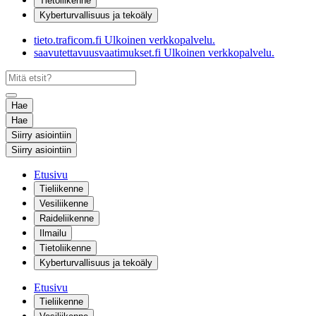
Tietoliikenne
Kyberturvallisuus ja tekoäly
tieto.traficom.fi
Ulkoinen verkkopalvelu.
saavutettavuusvaatimukset.fi
Ulkoinen verkkopalvelu.
Hae
Hae
Siirry asiointiin
Siirry asiointiin
Etusivu
Tieliikenne
Vesiliikenne
Raideliikenne
Ilmailu
Tietoliikenne
Kyberturvallisuus ja tekoäly
Etusivu
Tieliikenne