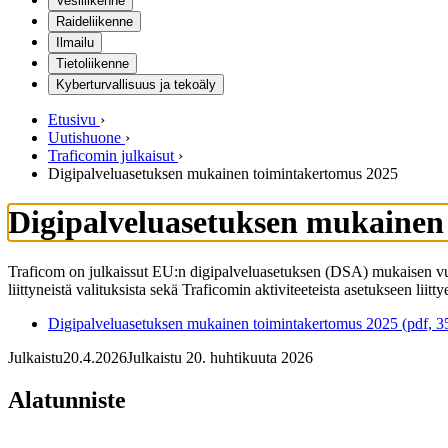
Vesiliikenne
Raideliikenne
Ilmailu
Tietoliikenne
Kyberturvallisuus ja tekoäly
Etusivu
›
Uutishuone
›
Traficomin julkaisut
›
Digipalveluasetuksen mukainen toimintakertomus 2025
Digipalveluasetuksen mukainen
Traficom on julkaissut EU:n digipalveluasetuksen (DSA) mukaisen vu
liittyneistä valituksista sekä Traficomin aktiviteeteista asetukseen liitty
Digipalveluasetuksen mukainen toimintakertomus 2025 (pdf, 35
Julkaistu
20.4.2026
Julkaistu 20. huhtikuuta 2026
Alatunniste