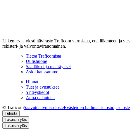
Liikenne- ja viestintävirasto Traficom varmistaa, että liikenteen ja vi
rekisteri- ja valvontaviranomainen.
Tietoa Traficomista
Uutishuone
Säädökset ja määräykset
Asioi kanssamme
Hinnat
Tuet ja avustukset
Yhteystiedot
Anna palautetta
© Traficom
Saavutettavuusseloste
Evästeiden hallinta
Tietosuojaseloste
Tulosta
Takaisin ylös
Takaisin ylös