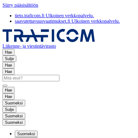
Siirry pääsisältöön
tieto.traficom.fi
Ulkoinen verkkopalvelu.
saavutettavuusvaatimukset.fi
Ulkoinen verkkopalvelu.
Liikenne- ja viestintävirasto
Hae
Sulje
Hae
Hae
Hae
Hae
Suomeksi
Sulje
Suomeksi
Suomeksi
Suomeksi