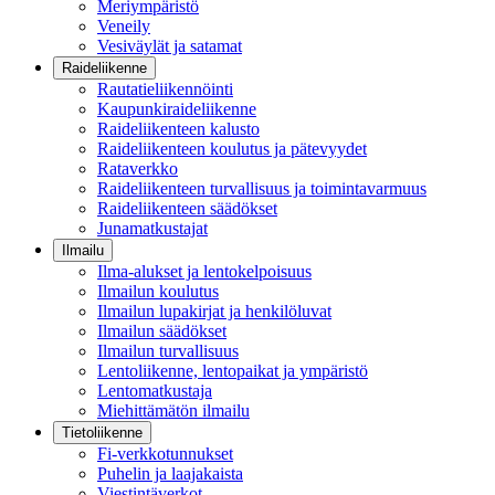
Meriympäristö
Veneily
Vesiväylät ja satamat
Raideliikenne
Rautatieliikennöinti
Kaupunkiraideliikenne
Raideliikenteen kalusto
Raideliikenteen koulutus ja pätevyydet
Rataverkko
Raideliikenteen turvallisuus ja toimintavarmuus
Raideliikenteen säädökset
Junamatkustajat
Ilmailu
Ilma-alukset ja lentokelpoisuus
Ilmailun koulutus
Ilmailun lupakirjat ja henkilöluvat
Ilmailun säädökset
Ilmailun turvallisuus
Lentoliikenne, lentopaikat ja ympäristö
Lentomatkustaja
Miehittämätön ilmailu
Tietoliikenne
Fi-verkkotunnukset
Puhelin ja laajakaista
Viestintäverkot