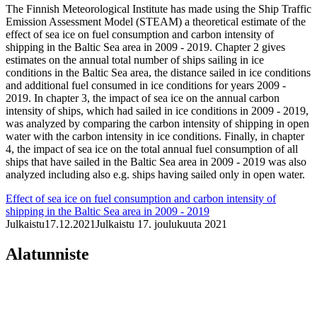
The Finnish Meteorological Institute has made using the Ship Traffic
Emission Assessment Model (STEAM) a theoretical estimate of the
effect of sea ice on fuel consumption and carbon intensity of
shipping in the Baltic Sea area in 2009 - 2019. Chapter 2 gives
estimates on the annual total number of ships sailing in ice
conditions in the Baltic Sea area, the distance sailed in ice conditions
and additional fuel consumed in ice conditions for years 2009 -
2019. In chapter 3, the impact of sea ice on the annual carbon
intensity of ships, which had sailed in ice conditions in 2009 - 2019,
was analyzed by comparing the carbon intensity of shipping in open
water with the carbon intensity in ice conditions. Finally, in chapter
4, the impact of sea ice on the total annual fuel consumption of all
ships that have sailed in the Baltic Sea area in 2009 - 2019 was also
analyzed including also e.g. ships having sailed only in open water.
Effect of sea ice on fuel consumption and carbon intensity of
shipping in the Baltic Sea area in 2009 - 2019
Julkaistu
17.12.2021
Julkaistu 17. joulukuuta 2021
Alatunniste