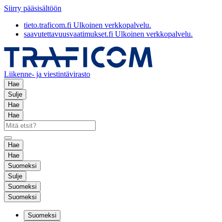
Siirry pääsisältöön
tieto.traficom.fi
Ulkoinen verkkopalvelu.
saavutettavuusvaatimukset.fi
Ulkoinen verkkopalvelu.
Liikenne- ja viestintävirasto
Hae
Sulje
Hae
Hae
Hae
Hae
Suomeksi
Sulje
Suomeksi
Suomeksi
Suomeksi