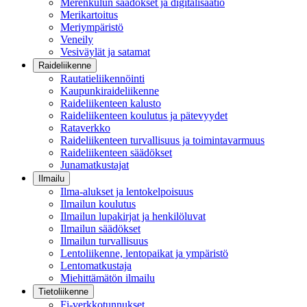
Merenkulun säädökset ja digitalisaatio
Merikartoitus
Meriympäristö
Veneily
Vesiväylät ja satamat
Raideliikenne
Rautatieliikennöinti
Kaupunkiraideliikenne
Raideliikenteen kalusto
Raideliikenteen koulutus ja pätevyydet
Rataverkko
Raideliikenteen turvallisuus ja toimintavarmuus
Raideliikenteen säädökset
Junamatkustajat
Ilmailu
Ilma-alukset ja lentokelpoisuus
Ilmailun koulutus
Ilmailun lupakirjat ja henkilöluvat
Ilmailun säädökset
Ilmailun turvallisuus
Lentoliikenne, lentopaikat ja ympäristö
Lentomatkustaja
Miehittämätön ilmailu
Tietoliikenne
Fi-verkkotunnukset