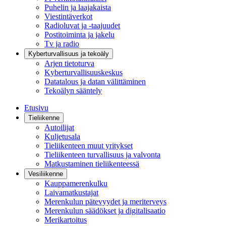
Puhelin ja laajakaista
Viestintäverkot
Radioluvat ja -taajuudet
Postitoiminta ja jakelu
Tv ja radio
Kyberturvallisuus ja tekoäly
Arjen tietoturva
Kyberturvallisuuskeskus
Datatalous ja datan välittäminen
Tekoälyn sääntely
Etusivu
Tieliikenne
Autoilijat
Kuljetusala
Tieliikenteen muut yritykset
Tieliikenteen turvallisuus ja valvonta
Matkustaminen tieliikenteessä
Vesiliikenne
Kauppamerenkulku
Laivamatkustajat
Merenkulun pätevyydet ja meriterveys
Merenkulun säädökset ja digitalisaatio
Merikartoitus