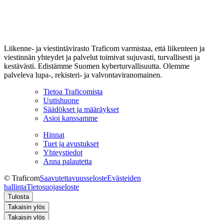
Liikenne- ja viestintävirasto Traficom varmistaa, että liikenteen ja
viestinnän yhteydet ja palvelut toimivat sujuvasti, turvallisesti ja
kestävästi. Edistämme Suomen kyberturvallisuutta. Olemme
palveleva lupa-, rekisteri- ja valvontaviranomainen.
Tietoa Traficomista
Uutishuone
Säädökset ja määräykset
Asioi kanssamme
Hinnat
Tuet ja avustukset
Yhteystiedot
Anna palautetta
© Traficom
Saavutettavuusseloste
Evästeiden
hallinta
Tietosuojaseloste
Tulosta
Takaisin ylös
Takaisin ylös