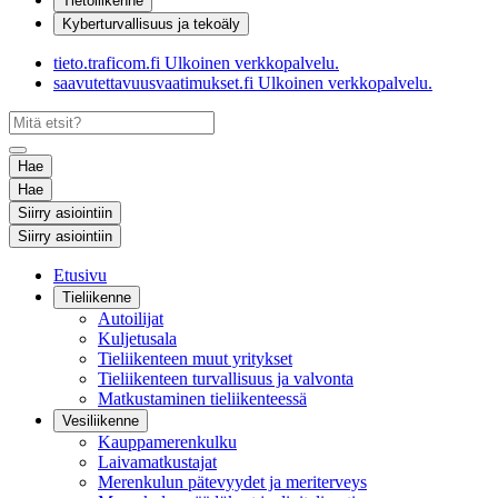
Tietoliikenne
Kyberturvallisuus ja tekoäly
tieto.traficom.fi
Ulkoinen verkkopalvelu.
saavutettavuusvaatimukset.fi
Ulkoinen verkkopalvelu.
Hae
Hae
Siirry asiointiin
Siirry asiointiin
Etusivu
Tieliikenne
Autoilijat
Kuljetusala
Tieliikenteen muut yritykset
Tieliikenteen turvallisuus ja valvonta
Matkustaminen tieliikenteessä
Vesiliikenne
Kauppamerenkulku
Laivamatkustajat
Merenkulun pätevyydet ja meriterveys