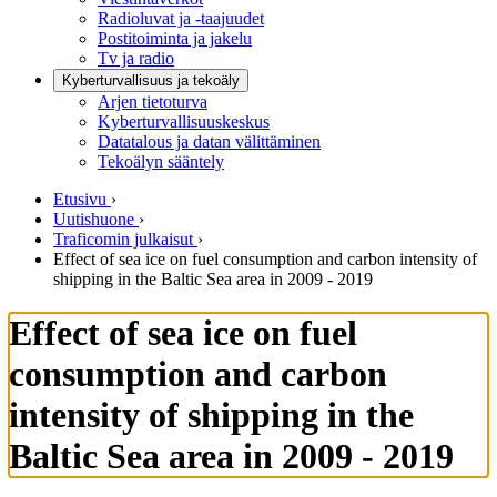
Radioluvat ja -taajuudet
Postitoiminta ja jakelu
Tv ja radio
Kyberturvallisuus ja tekoäly
Arjen tietoturva
Kyberturvallisuuskeskus
Datatalous ja datan välittäminen
Tekoälyn sääntely
Etusivu
›
Uutishuone
›
Traficomin julkaisut
›
Effect of sea ice on fuel consumption and carbon intensity of
shipping in the Baltic Sea area in 2009 - 2019
Effect of sea ice on fuel
consumption and carbon
intensity of shipping in the
Baltic Sea area in 2009 - 2019