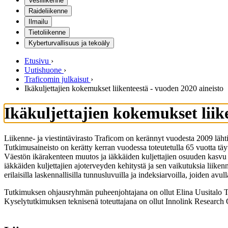
Vesiliikenne
Raideliikenne
Ilmailu
Tietoliikenne
Kyberturvallisuus ja tekoäly
Etusivu
›
Uutishuone
›
Traficomin julkaisut
›
Ikäkuljettajien kokemukset liikenteestä - vuoden 2020 aineisto
Ikäkuljettajien kokemukset liik
Liikenne- ja viestintävirasto Traficom on kerännyt vuodesta 2009 lähtie
Tutkimusaineisto on kerätty kerran vuodessa toteutetulla 65 vuotta täyt
Väestön ikärakenteen muutos ja iäkkäiden kuljettajien osuuden kasvu m
iäkkäiden kuljettajien ajoterveyden kehitystä ja sen vaikutuksia liikenn
erilaisilla laskennallisilla tunnusluvuilla ja indeksiarvoilla, joiden avu
Tutkimuksen ohjausryhmän puheenjohtajana on ollut Elina Uusitalo Tr
Kyselytutkimuksen teknisenä toteuttajana on ollut Innolink Research O