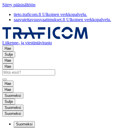
Siirry pääsisältöön
tieto.traficom.fi
Ulkoinen verkkopalvelu.
saavutettavuusvaatimukset.fi
Ulkoinen verkkopalvelu.
Liikenne- ja viestintävirasto
Hae
Sulje
Hae
Hae
Hae
Hae
Suomeksi
Sulje
Suomeksi
Suomeksi
Suomeksi