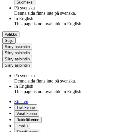
Suomeksi
På svenska
Denna sida finns inte på svenska.
In English
This page is not available in English.
Valikko
Sulje
Siirry asiointiin
Siirry asiointiin
Siirry asiointiin
Siirry asiointiin
På svenska
Denna sida finns inte på svenska.
In English
This page is not available in English.
Etusivu
Tieliikenne
Vesiliikenne
Raideliikenne
Ilmailu