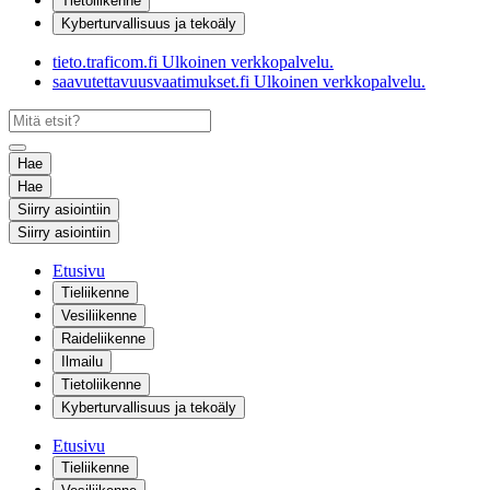
Tietoliikenne
Kyberturvallisuus ja tekoäly
tieto.traficom.fi
Ulkoinen verkkopalvelu.
saavutettavuusvaatimukset.fi
Ulkoinen verkkopalvelu.
Hae
Hae
Siirry asiointiin
Siirry asiointiin
Etusivu
Tieliikenne
Vesiliikenne
Raideliikenne
Ilmailu
Tietoliikenne
Kyberturvallisuus ja tekoäly
Etusivu
Tieliikenne