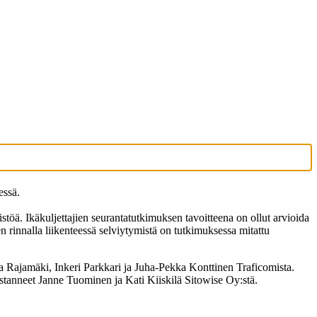
essä.
töä. Ikäkuljettajien seurantatutkimuksen tavoitteena on ollut arvioida
en rinnalla liikenteessä selviytymistä on tutkimuksessa mitattu
 Rajamäki, Inkeri Parkkari ja Juha-Pekka Konttinen Traficomista.
astanneet Janne Tuominen ja Kati Kiiskilä Sitowise Oy:stä.