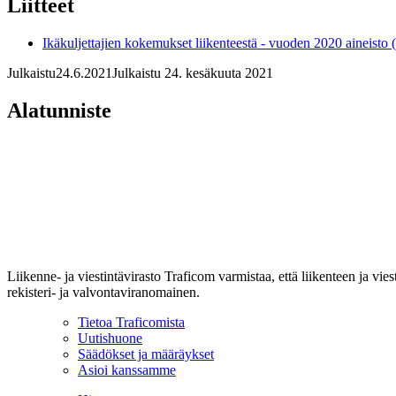
Liitteet
Ikäkuljettajien kokemukset liikenteestä - vuoden 2020 aineisto
Julkaistu
24.6.2021
Julkaistu 24. kesäkuuta 2021
Alatunniste
Liikenne- ja viestintävirasto Traficom varmistaa, että liikenteen ja vi
rekisteri- ja valvontaviranomainen.
Tietoa Traficomista
Uutishuone
Säädökset ja määräykset
Asioi kanssamme