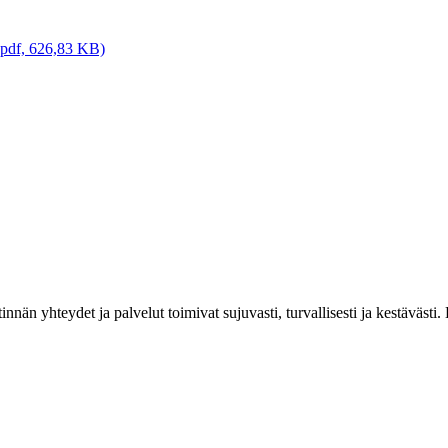
 (pdf, 626,83 KB)
estinnän yhteydet ja palvelut toimivat sujuvasti, turvallisesti ja kestäv