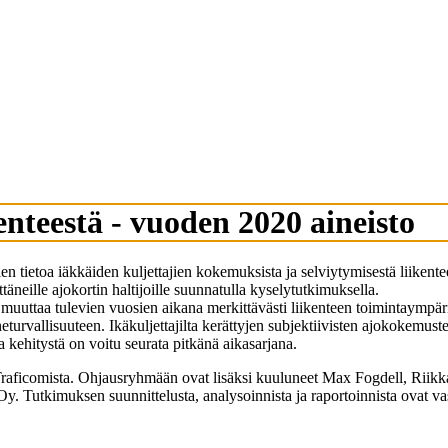
enteestä - vuoden 2020 aineisto
n tietoa iäkkäiden kuljettajien kokemuksista ja selviytymisestä liikente
täneille ajokortin haltijoille suunnatulla kyselytutkimuksella.
uuttaa tulevien vuosien aikana merkittävästi liikenteen toimintaympäris
eturvallisuuteen. Ikäkuljettajilta kerättyjen subjektiivisten ajokokemust
lla kehitystä on voitu seurata pitkänä aikasarjana.
aficomista. Ohjausryhmään ovat lisäksi kuuluneet Max Fogdell, Riikka
y. Tutkimuksen suunnittelusta, analysoinnista ja raportoinnista ovat v