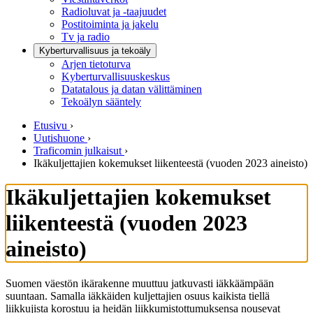
Radioluvat ja -taajuudet
Postitoiminta ja jakelu
Tv ja radio
Kyberturvallisuus ja tekoäly
Arjen tietoturva
Kyberturvallisuuskeskus
Datatalous ja datan välittäminen
Tekoälyn sääntely
Etusivu
›
Uutishuone
›
Traficomin julkaisut
›
Ikäkuljettajien kokemukset liikenteestä (vuoden 2023 aineisto)
Ikäkuljettajien kokemukset
liikenteestä (vuoden 2023
aineisto)
Suomen väestön ikärakenne muuttuu jatkuvasti iäkkäämpään
suuntaan. Samalla iäkkäiden kuljettajien osuus kaikista tiellä
liikkujista korostuu ja heidän liikkumistottumuksensa nousevat