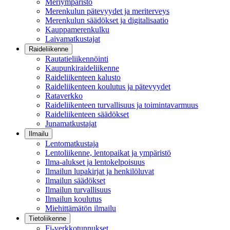
Meriympäristö
Merenkulun pätevyydet ja meriterveys
Merenkulun säädökset ja digitalisaatio
Kauppamerenkulku
Laivamatkustajat
Raideliikenne
Rautatieliikennöinti
Kaupunkiraideliikenne
Raideliikenteen kalusto
Raideliikenteen koulutus ja pätevyydet
Rataverkko
Raideliikenteen turvallisuus ja toimintavarmuus
Raideliikenteen säädökset
Junamatkustajat
Ilmailu
Lentomatkustaja
Lentoliikenne, lentopaikat ja ympäristö
Ilma-alukset ja lentokelpoisuus
Ilmailun lupakirjat ja henkilöluvat
Ilmailun säädökset
Ilmailun turvallisuus
Ilmailun koulutus
Miehittämätön ilmailu
Tietoliikenne
Fi-verkkotunnukset