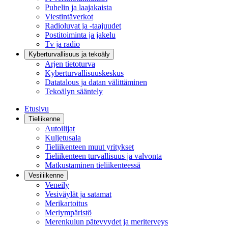
Puhelin ja laajakaista
Viestintäverkot
Radioluvat ja -taajuudet
Postitoiminta ja jakelu
Tv ja radio
Kyberturvallisuus ja tekoäly
Arjen tietoturva
Kyberturvallisuuskeskus
Datatalous ja datan välittäminen
Tekoälyn sääntely
Etusivu
Tieliikenne
Autoilijat
Kuljetusala
Tieliikenteen muut yritykset
Tieliikenteen turvallisuus ja valvonta
Matkustaminen tieliikenteessä
Vesiliikenne
Veneily
Vesiväylät ja satamat
Merikartoitus
Meriympäristö
Merenkulun pätevyydet ja meriterveys