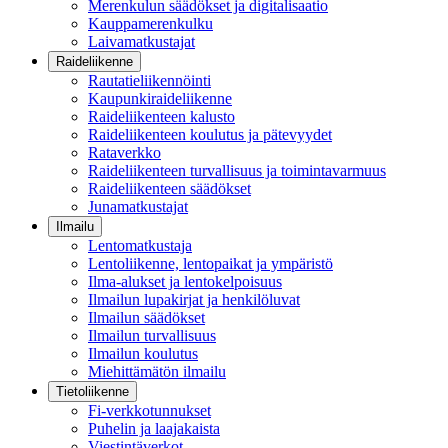
Merenkulun säädökset ja digitalisaatio
Kauppamerenkulku
Laivamatkustajat
Raideliikenne
Rautatieliikennöinti
Kaupunkiraideliikenne
Raideliikenteen kalusto
Raideliikenteen koulutus ja pätevyydet
Rataverkko
Raideliikenteen turvallisuus ja toimintavarmuus
Raideliikenteen säädökset
Junamatkustajat
Ilmailu
Lentomatkustaja
Lentoliikenne, lentopaikat ja ympäristö
Ilma-alukset ja lentokelpoisuus
Ilmailun lupakirjat ja henkilöluvat
Ilmailun säädökset
Ilmailun turvallisuus
Ilmailun koulutus
Miehittämätön ilmailu
Tietoliikenne
Fi-verkkotunnukset
Puhelin ja laajakaista
Viestintäverkot