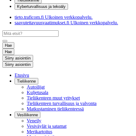
Tietoliikenne
Kyberturvallisuus ja tekoäly
tieto.traficom.fi
Ulkoinen verkkopalvelu.
saavutettavuusvaatimukset.fi
Ulkoinen verkkopalvelu.
Hae
Hae
Siirry asiointiin
Siirry asiointiin
Etusivu
Tieliikenne
Autoilijat
Kuljetusala
Tieliikenteen muut yritykset
Tieliikenteen turvallisuus ja valvonta
Matkustaminen tieliikenteessä
Vesiliikenne
Veneily
Vesiväylät ja satamat
Merikartoitus