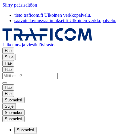
Siirry pääsisältöön
tieto.traficom.fi
Ulkoinen verkkopalvelu.
saavutettavuusvaatimukset.fi
Ulkoinen verkkopalvelu.
Liikenne- ja viestintävirasto
Hae
Sulje
Hae
Hae
Hae
Hae
Suomeksi
Sulje
Suomeksi
Suomeksi
Suomeksi