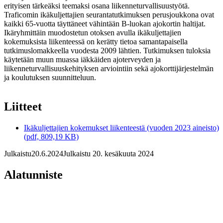
erityisen tärkeäksi teemaksi osana liikenneturvallisuustyötä.
Traficomin ikäkuljettajien seurantatutkimuksen perusjoukkona ovat
kaikki 65-vuotta täyttäneet vähintään B-luokan ajokortin haltijat.
Ikäryhmittäin muodostetun otoksen avulla ikäkuljettajien
kokemuksista liikenteessä on kerätty tietoa samantapaisella
tutkimuslomakkeella vuodesta 2009 lähtien. Tutkimuksen tuloksia
käytetään muun muassa iäkkäiden ajoterveyden ja
liikenneturvallisuuskehityksen arviointiin sekä ajokorttijärjestelmän
ja koulutuksen suunnitteluun.
Liitteet
Ikäkuljettajien kokemukset liikenteestä (vuoden 2023 aineisto)
(pdf, 809,19 KB)
Julkaistu
20.6.2024
Julkaistu 20. kesäkuuta 2024
Alatunniste