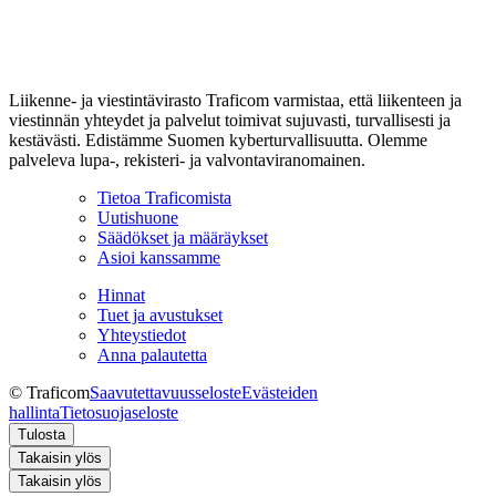
Liikenne- ja viestintävirasto Traficom varmistaa, että liikenteen ja
viestinnän yhteydet ja palvelut toimivat sujuvasti, turvallisesti ja
kestävästi. Edistämme Suomen kyberturvallisuutta. Olemme
palveleva lupa-, rekisteri- ja valvontaviranomainen.
Tietoa Traficomista
Uutishuone
Säädökset ja määräykset
Asioi kanssamme
Hinnat
Tuet ja avustukset
Yhteystiedot
Anna palautetta
© Traficom
Saavutettavuusseloste
Evästeiden
hallinta
Tietosuojaseloste
Tulosta
Takaisin ylös
Takaisin ylös