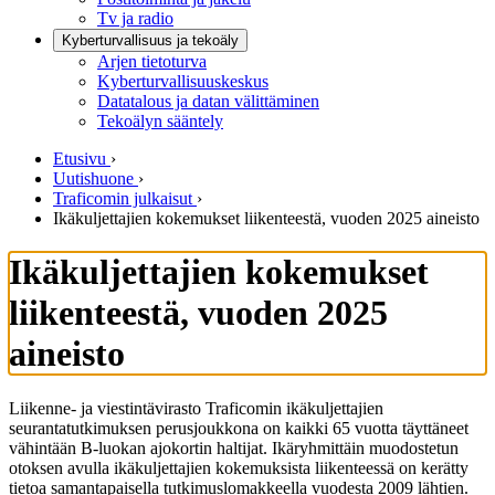
Tv ja radio
Kyberturvallisuus ja tekoäly
Arjen tietoturva
Kyberturvallisuuskeskus
Datatalous ja datan välittäminen
Tekoälyn sääntely
Etusivu
›
Uutishuone
›
Traficomin julkaisut
›
Ikäkuljettajien kokemukset liikenteestä, vuoden 2025 aineisto
Ikäkuljettajien kokemukset
liikenteestä, vuoden 2025
aineisto
Liikenne- ja viestintävirasto Traficomin ikäkuljettajien
seurantatutkimuksen perusjoukkona on kaikki 65 vuotta täyttäneet
vähintään B-luokan ajokortin haltijat. Ikäryhmittäin muodostetun
otoksen avulla ikäkuljettajien kokemuksista liikenteessä on kerätty
tietoa samantapaisella tutkimuslomakkeella vuodesta 2009 lähtien.