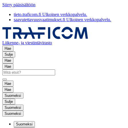
Siirry pääsisältöön
tieto.traficom.fi
Ulkoinen verkkopalvelu.
saavutettavuusvaatimukset.fi
Ulkoinen verkkopalvelu.
Liikenne- ja viestintävirasto
Hae
Sulje
Hae
Hae
Hae
Hae
Suomeksi
Sulje
Suomeksi
Suomeksi
Suomeksi