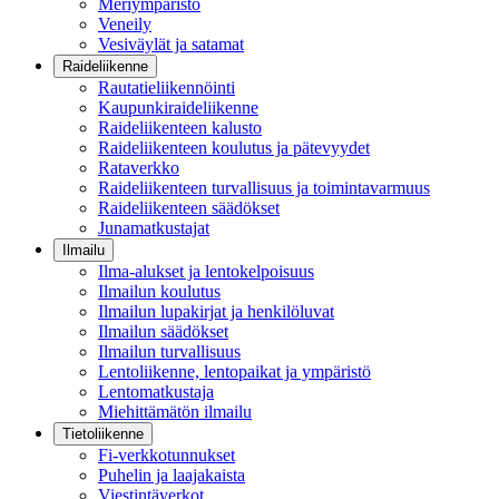
Meriympäristö
Veneily
Vesiväylät ja satamat
Raideliikenne
Rautatieliikennöinti
Kaupunkiraideliikenne
Raideliikenteen kalusto
Raideliikenteen koulutus ja pätevyydet
Rataverkko
Raideliikenteen turvallisuus ja toimintavarmuus
Raideliikenteen säädökset
Junamatkustajat
Ilmailu
Ilma-alukset ja lentokelpoisuus
Ilmailun koulutus
Ilmailun lupakirjat ja henkilöluvat
Ilmailun säädökset
Ilmailun turvallisuus
Lentoliikenne, lentopaikat ja ympäristö
Lentomatkustaja
Miehittämätön ilmailu
Tietoliikenne
Fi-verkkotunnukset
Puhelin ja laajakaista
Viestintäverkot