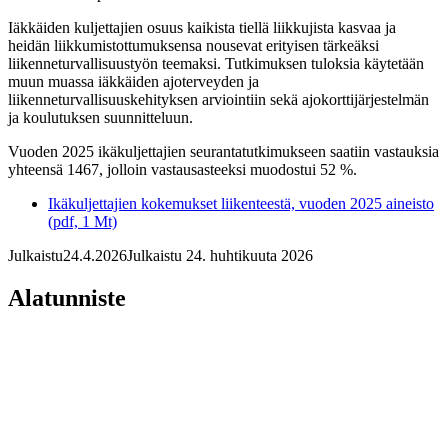
Iäkkäiden kuljettajien osuus kaikista tiellä liikkujista kasvaa ja
heidän liikkumistottumuksensa nousevat erityisen tärkeäksi
liikenneturvallisuustyön teemaksi. Tutkimuksen tuloksia käytetään
muun muassa iäkkäiden ajoterveyden ja
liikenneturvallisuuskehityksen arviointiin sekä ajokorttijärjestelmän
ja koulutuksen suunnitteluun.
Vuoden 2025 ikäkuljettajien seurantatutkimukseen saatiin vastauksia
yhteensä 1467, jolloin vastausasteeksi muodostui 52 %.
Ikäkuljettajien kokemukset liikenteestä, vuoden 2025 aineisto
(pdf, 1 Mt)
Julkaistu
24.4.2026
Julkaistu 24. huhtikuuta 2026
Alatunniste