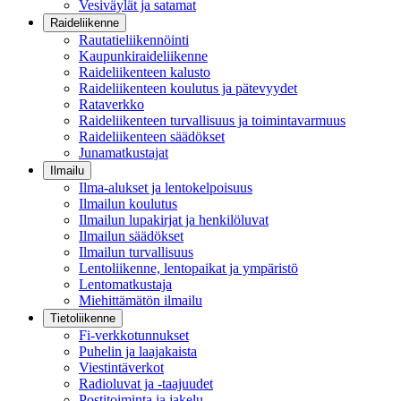
Vesiväylät ja satamat
Raideliikenne
Rautatieliikennöinti
Kaupunkiraideliikenne
Raideliikenteen kalusto
Raideliikenteen koulutus ja pätevyydet
Rataverkko
Raideliikenteen turvallisuus ja toimintavarmuus
Raideliikenteen säädökset
Junamatkustajat
Ilmailu
Ilma-alukset ja lentokelpoisuus
Ilmailun koulutus
Ilmailun lupakirjat ja henkilöluvat
Ilmailun säädökset
Ilmailun turvallisuus
Lentoliikenne, lentopaikat ja ympäristö
Lentomatkustaja
Miehittämätön ilmailu
Tietoliikenne
Fi-verkkotunnukset
Puhelin ja laajakaista
Viestintäverkot
Radioluvat ja -taajuudet
Postitoiminta ja jakelu