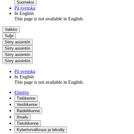
Suomeksi
På svenska
In English
This page is not available in English.
Valikko
Sulje
Siirry asiointiin
Siirry asiointiin
Siirry asiointiin
Siirry asiointiin
På svenska
In English
This page is not available in English.
Etusivu
Tieliikenne
Vesiliikenne
Raideliikenne
Ilmailu
Tietoliikenne
Kyberturvallisuus ja tekoäly