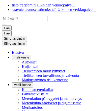
tieto.traficom.fi
Ulkoinen verkkopalvelu.
saavutettavuusvaatimukset.fi
Ulkoinen verkkopalvelu.
Hae
Hae
Siirry asiointiin
Siirry asiointiin
Etusivu
Tieliikenne
Autoilijat
Kuljetusala
Tieliikenteen muut yritykset
Tieliikenteen turvallisuus ja valvonta
Matkustaminen tieliikenteessä
Vesiliikenne
Kauppamerenkulku
Laivamatkustajat
Merenkulun pätevyydet ja meriterveys
Merenkulun säädökset ja digitalisaatio
Merikartoitus