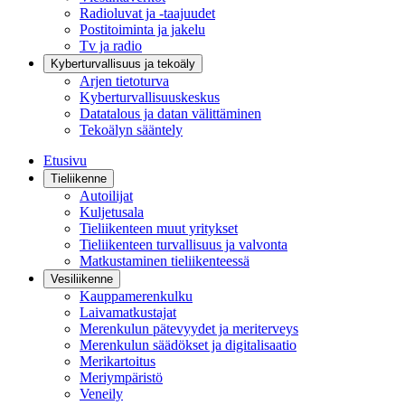
Radioluvat ja -taajuudet
Postitoiminta ja jakelu
Tv ja radio
Kyberturvallisuus ja tekoäly
Arjen tietoturva
Kyberturvallisuuskeskus
Datatalous ja datan välittäminen
Tekoälyn sääntely
Etusivu
Tieliikenne
Autoilijat
Kuljetusala
Tieliikenteen muut yritykset
Tieliikenteen turvallisuus ja valvonta
Matkustaminen tieliikenteessä
Vesiliikenne
Kauppamerenkulku
Laivamatkustajat
Merenkulun pätevyydet ja meriterveys
Merenkulun säädökset ja digitalisaatio
Merikartoitus
Meriympäristö
Veneily