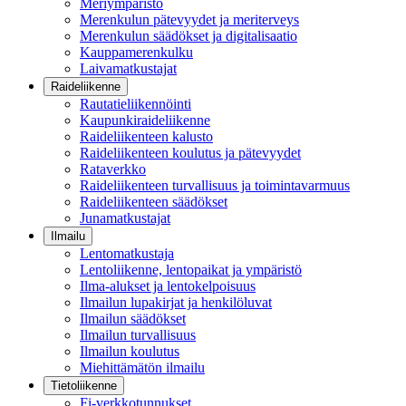
Meriympäristö
Merenkulun pätevyydet ja meriterveys
Merenkulun säädökset ja digitalisaatio
Kauppamerenkulku
Laivamatkustajat
Raideliikenne
Rautatieliikennöinti
Kaupunkiraideliikenne
Raideliikenteen kalusto
Raideliikenteen koulutus ja pätevyydet
Rataverkko
Raideliikenteen turvallisuus ja toimintavarmuus
Raideliikenteen säädökset
Junamatkustajat
Ilmailu
Lentomatkustaja
Lentoliikenne, lentopaikat ja ympäristö
Ilma-alukset ja lentokelpoisuus
Ilmailun lupakirjat ja henkilöluvat
Ilmailun säädökset
Ilmailun turvallisuus
Ilmailun koulutus
Miehittämätön ilmailu
Tietoliikenne
Fi-verkkotunnukset