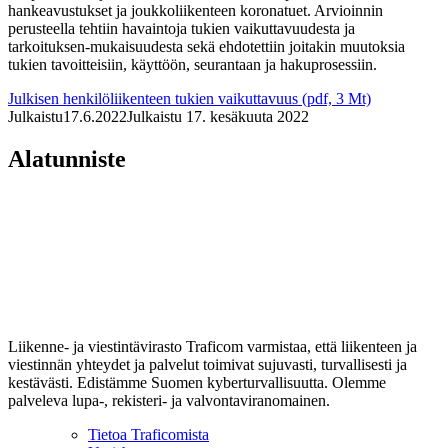
hankeavustukset ja joukkoliikenteen koronatuet. Arvioinnin
perusteella tehtiin havaintoja tukien vaikuttavuudesta ja
tarkoituksen-mukaisuudesta sekä ehdotettiin joitakin muutoksia
tukien tavoitteisiin, käyttöön, seurantaan ja hakuprosessiin.
Julkisen henkilöliikenteen tukien vaikuttavuus (pdf, 3 Mt)
Julkaistu
17.6.2022
Julkaistu 17. kesäkuuta 2022
Alatunniste
Liikenne- ja viestintävirasto Traficom varmistaa, että liikenteen ja
viestinnän yhteydet ja palvelut toimivat sujuvasti, turvallisesti ja
kestävästi. Edistämme Suomen kyberturvallisuutta. Olemme
palveleva lupa-, rekisteri- ja valvontaviranomainen.
Tietoa Traficomista