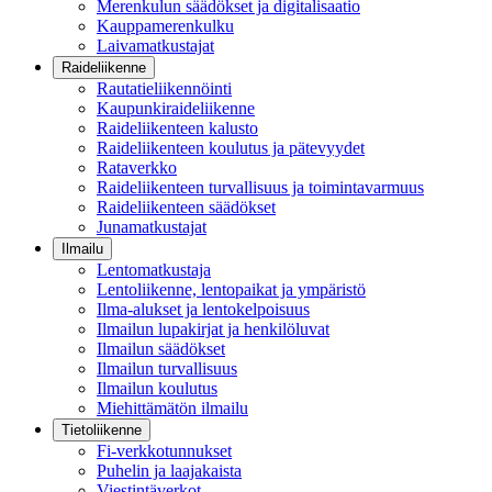
Merenkulun säädökset ja digitalisaatio
Kauppamerenkulku
Laivamatkustajat
Raideliikenne
Rautatieliikennöinti
Kaupunkiraideliikenne
Raideliikenteen kalusto
Raideliikenteen koulutus ja pätevyydet
Rataverkko
Raideliikenteen turvallisuus ja toimintavarmuus
Raideliikenteen säädökset
Junamatkustajat
Ilmailu
Lentomatkustaja
Lentoliikenne, lentopaikat ja ympäristö
Ilma-alukset ja lentokelpoisuus
Ilmailun lupakirjat ja henkilöluvat
Ilmailun säädökset
Ilmailun turvallisuus
Ilmailun koulutus
Miehittämätön ilmailu
Tietoliikenne
Fi-verkkotunnukset
Puhelin ja laajakaista
Viestintäverkot