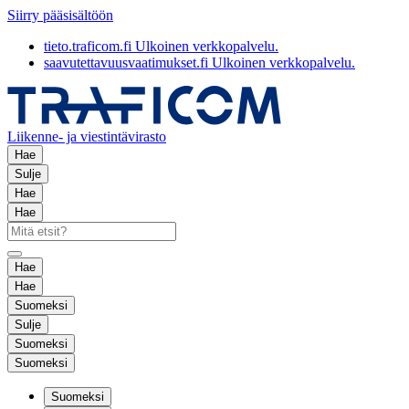
Siirry pääsisältöön
tieto.traficom.fi
Ulkoinen verkkopalvelu.
saavutettavuusvaatimukset.fi
Ulkoinen verkkopalvelu.
Liikenne- ja viestintävirasto
Hae
Sulje
Hae
Hae
Hae
Hae
Suomeksi
Sulje
Suomeksi
Suomeksi
Suomeksi