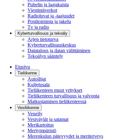
Puhelin ja laajakaista
Viestintäverkot
Radioluvat ja -taajuudet
Postitoiminta ja jakelu
Tv ja radio
Kyberturvallisuus ja tekoäly
Arjen tietoturva
Kyberturvallisuuskeskus
Datatalous ja datan välittäminen
Tekoälyn sääntely
Etusivu
Tieliikenne
Autoilijat
Kuljetusala
Tieliikenteen muut yritykset
Tieliikenteen turvallisuus ja valvonta
Matkustaminen tieliikenteessä
Vesiliikenne
Veneily
Vesiväylät ja satamat
Merikartoitus
Meriympäristö
Merenkulun pätevyydet ja meriterveys