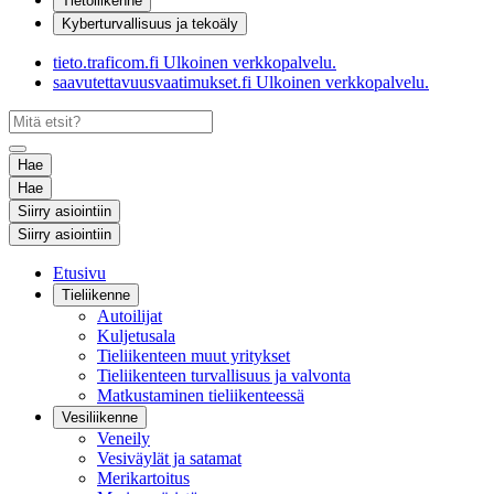
Tietoliikenne
Kyberturvallisuus ja tekoäly
tieto.traficom.fi
Ulkoinen verkkopalvelu.
saavutettavuusvaatimukset.fi
Ulkoinen verkkopalvelu.
Hae
Hae
Siirry asiointiin
Siirry asiointiin
Etusivu
Tieliikenne
Autoilijat
Kuljetusala
Tieliikenteen muut yritykset
Tieliikenteen turvallisuus ja valvonta
Matkustaminen tieliikenteessä
Vesiliikenne
Veneily
Vesiväylät ja satamat
Merikartoitus