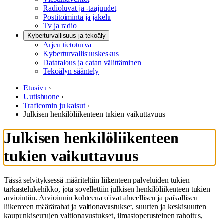
Radioluvat ja -taajuudet
Postitoiminta ja jakelu
Tv ja radio
Kyberturvallisuus ja tekoäly
Arjen tietoturva
Kyberturvallisuuskeskus
Datatalous ja datan välittäminen
Tekoälyn sääntely
Etusivu
›
Uutishuone
›
Traficomin julkaisut
›
Julkisen henkilöliikenteen tukien vaikuttavuus
Julkisen henkilöliikenteen
tukien vaikuttavuus
Tässä selvityksessä määriteltiin liikenteen palveluiden tukien
tarkastelukehikko, jota sovellettiin julkisen henkilöliikenteen tukien
arviointiin. Arvioinnin kohteena olivat alueellisen ja paikallisen
liikenteen määrärahat ja valtionavustukset, suurten ja keskisuurten
kaupunkiseutujen valtionavustukset, ilmastoperusteinen rahoitus,