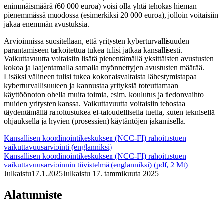
enimmäismäärä (60 000 euroa) voisi olla yhtä tehokas hieman
pienemmässä muodossa (esimerkiksi 20 000 euroa), jolloin voitaisiin
jakaa enemmän avustuksia.
Arvioinnissa suositellaan, että yritysten kyberturvallisuuden
parantamiseen tarkoitettua tukea tulisi jatkaa kansallisesti.
Vaikuttavuutta voitaisiin lisätä pienentämällä yksittäisten avustusten
kokoa ja laajentamalla samalla myönnettyjen avustusten määrää.
Lisäksi välineen tulisi tukea kokonaisvaltaista lähestymistapaa
kyberturvallisuuteen ja kannustaa yrityksiä toteuttamaan
käyttöönoton ohella muita toimia, esim. koulutus ja tiedonvaihto
muiden yritysten kanssa. Vaikuttavuutta voitaisiin tehostaa
täydentämällä rahoitustukea ei-taloudellisella tuella, kuten teknisellä
ohjauksella ja hyvien (prosessien) käytäntöjen jakamisella.
Kansallisen koordinointikeskuksen (NCC-FI) rahoitustuen
vaikuttavuusarviointi (englanniksi)
Kansallisen koordinointikeskuksen (NCC-FI) rahoitustuen
vaikuttavuusarvioinnin tiivistelmä (englanniksi) (pdf, 2 Mt)
Julkaistu
17.1.2025
Julkaistu 17. tammikuuta 2025
Alatunniste