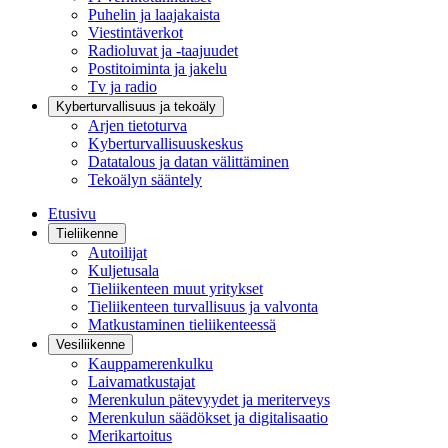
Puhelin ja laajakaista
Viestintäverkot
Radioluvat ja -taajuudet
Postitoiminta ja jakelu
Tv ja radio
Kyberturvallisuus ja tekoäly
Arjen tietoturva
Kyberturvallisuuskeskus
Datatalous ja datan välittäminen
Tekoälyn sääntely
Etusivu
Tieliikenne
Autoilijat
Kuljetusala
Tieliikenteen muut yritykset
Tieliikenteen turvallisuus ja valvonta
Matkustaminen tieliikenteessä
Vesiliikenne
Kauppamerenkulku
Laivamatkustajat
Merenkulun pätevyydet ja meriterveys
Merenkulun säädökset ja digitalisaatio
Merikartoitus