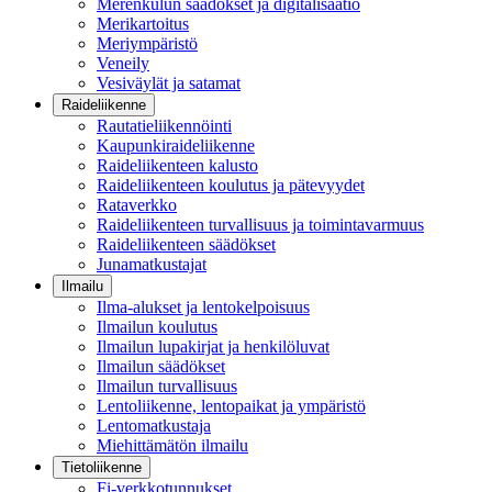
Merenkulun säädökset ja digitalisaatio
Merikartoitus
Meriympäristö
Veneily
Vesiväylät ja satamat
Raideliikenne
Rautatieliikennöinti
Kaupunkiraideliikenne
Raideliikenteen kalusto
Raideliikenteen koulutus ja pätevyydet
Rataverkko
Raideliikenteen turvallisuus ja toimintavarmuus
Raideliikenteen säädökset
Junamatkustajat
Ilmailu
Ilma-alukset ja lentokelpoisuus
Ilmailun koulutus
Ilmailun lupakirjat ja henkilöluvat
Ilmailun säädökset
Ilmailun turvallisuus
Lentoliikenne, lentopaikat ja ympäristö
Lentomatkustaja
Miehittämätön ilmailu
Tietoliikenne
Fi-verkkotunnukset