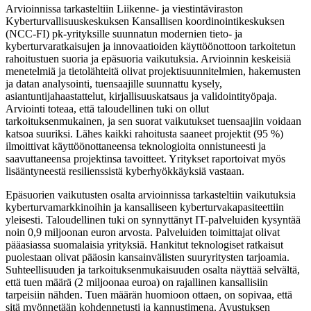
Arvioinnissa tarkasteltiin Liikenne- ja viestintäviraston
Kyberturvallisuuskeskuksen Kansallisen koordinointikeskuksen
(NCC-FI) pk-yrityksille suunnatun modernien tieto- ja
kyberturvaratkaisujen ja innovaatioiden käyttöönottoon tarkoitetun
rahoitustuen suoria ja epäsuoria vaikutuksia. Arvioinnin keskeisiä
menetelmiä ja tietolähteitä olivat projektisuunnitelmien, hakemusten
ja datan analysointi, tuensaajille suunnattu kysely,
asiantuntijahaastattelut, kirjallisuuskatsaus ja validointityöpaja.
Arviointi toteaa, että taloudellinen tuki on ollut
tarkoituksenmukainen, ja sen suorat vaikutukset tuensaajiin voidaan
katsoa suuriksi. Lähes kaikki rahoitusta saaneet projektit (95 %)
ilmoittivat käyttöönottaneensa teknologioita onnistuneesti ja
saavuttaneensa projektinsa tavoitteet. Yritykset raportoivat myös
lisääntyneestä resilienssistä kyberhyökkäyksiä vastaan.
Epäsuorien vaikutusten osalta arvioinnissa tarkasteltiin vaikutuksia
kyberturvamarkkinoihin ja kansalliseen kyberturvakapasiteettiin
yleisesti. Taloudellinen tuki on synnyttänyt IT-palveluiden kysyntää
noin 0,9 miljoonan euron arvosta. Palveluiden toimittajat olivat
pääasiassa suomalaisia yrityksiä. Hankitut teknologiset ratkaisut
puolestaan olivat pääosin kansainvälisten suuryritysten tarjoamia.
Suhteellisuuden ja tarkoituksenmukaisuuden osalta näyttää selvältä,
että tuen määrä (2 miljoonaa euroa) on rajallinen kansallisiin
tarpeisiin nähden. Tuen määrän huomioon ottaen, on sopivaa, että
sitä myönnetään kohdennetusti ja kannustimena. Avustuksen