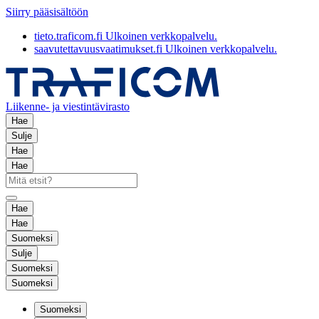
Siirry pääsisältöön
tieto.traficom.fi
Ulkoinen verkkopalvelu.
saavutettavuusvaatimukset.fi
Ulkoinen verkkopalvelu.
Liikenne- ja viestintävirasto
Hae
Sulje
Hae
Hae
Hae
Hae
Suomeksi
Sulje
Suomeksi
Suomeksi
Suomeksi