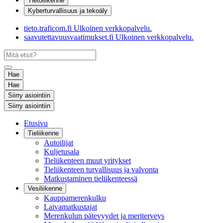
Tietoliikenne
Kyberturvallisuus ja tekoäly
tieto.traficom.fi
Ulkoinen verkkopalvelu.
saavutettavuusvaatimukset.fi
Ulkoinen verkkopalvelu.
Hae
Hae
Siirry asiointiin
Siirry asiointiin
Etusivu
Tieliikenne
Autoilijat
Kuljetusala
Tieliikenteen muut yritykset
Tieliikenteen turvallisuus ja valvonta
Matkustaminen tieliikenteessä
Vesiliikenne
Kauppamerenkulku
Laivamatkustajat
Merenkulun pätevyydet ja meriterveys