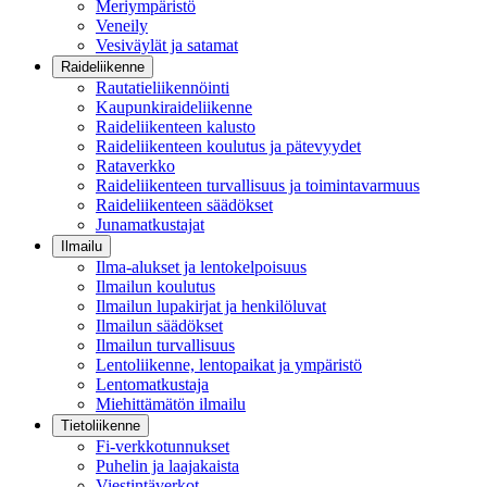
Meriympäristö
Veneily
Vesiväylät ja satamat
Raideliikenne
Rautatieliikennöinti
Kaupunkiraideliikenne
Raideliikenteen kalusto
Raideliikenteen koulutus ja pätevyydet
Rataverkko
Raideliikenteen turvallisuus ja toimintavarmuus
Raideliikenteen säädökset
Junamatkustajat
Ilmailu
Ilma-alukset ja lentokelpoisuus
Ilmailun koulutus
Ilmailun lupakirjat ja henkilöluvat
Ilmailun säädökset
Ilmailun turvallisuus
Lentoliikenne, lentopaikat ja ympäristö
Lentomatkustaja
Miehittämätön ilmailu
Tietoliikenne
Fi-verkkotunnukset
Puhelin ja laajakaista
Viestintäverkot