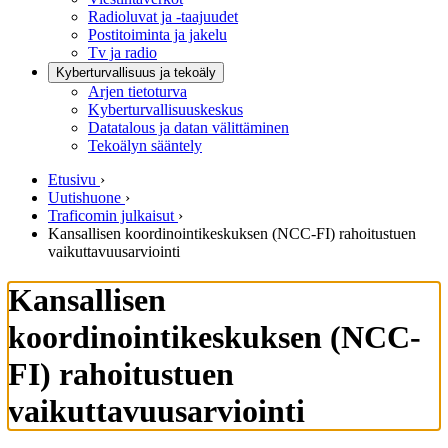
Radioluvat ja -taajuudet
Postitoiminta ja jakelu
Tv ja radio
Kyberturvallisuus ja tekoäly
Arjen tietoturva
Kyberturvallisuuskeskus
Datatalous ja datan välittäminen
Tekoälyn sääntely
Etusivu
›
Uutishuone
›
Traficomin julkaisut
›
Kansallisen koordinointikeskuksen (NCC-FI) rahoitustuen
vaikuttavuusarviointi
Kansallisen
koordinointikeskuksen (NCC-
FI) rahoitustuen
vaikuttavuusarviointi