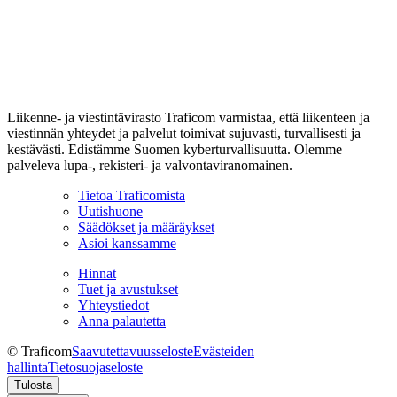
Liikenne- ja viestintävirasto Traficom varmistaa, että liikenteen ja
viestinnän yhteydet ja palvelut toimivat sujuvasti, turvallisesti ja
kestävästi. Edistämme Suomen kyberturvallisuutta. Olemme
palveleva lupa-, rekisteri- ja valvontaviranomainen.
Tietoa Traficomista
Uutishuone
Säädökset ja määräykset
Asioi kanssamme
Hinnat
Tuet ja avustukset
Yhteystiedot
Anna palautetta
© Traficom
Saavutettavuusseloste
Evästeiden
hallinta
Tietosuojaseloste
Tulosta