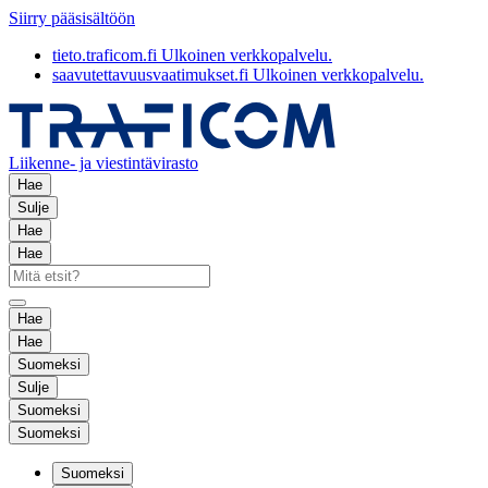
Siirry pääsisältöön
tieto.traficom.fi
Ulkoinen verkkopalvelu.
saavutettavuusvaatimukset.fi
Ulkoinen verkkopalvelu.
Liikenne- ja viestintävirasto
Hae
Sulje
Hae
Hae
Hae
Hae
Suomeksi
Sulje
Suomeksi
Suomeksi
Suomeksi