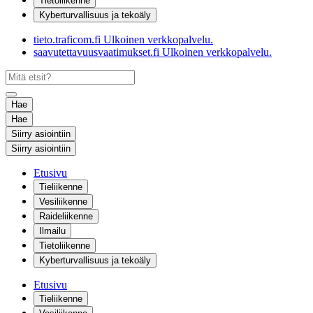
Tietoliikenne
Kyberturvallisuus ja tekoäly
tieto.traficom.fi
Ulkoinen verkkopalvelu.
saavutettavuusvaatimukset.fi
Ulkoinen verkkopalvelu.
Hae
Hae
Siirry asiointiin
Siirry asiointiin
Etusivu
Tieliikenne
Vesiliikenne
Raideliikenne
Ilmailu
Tietoliikenne
Kyberturvallisuus ja tekoäly
Etusivu
Tieliikenne