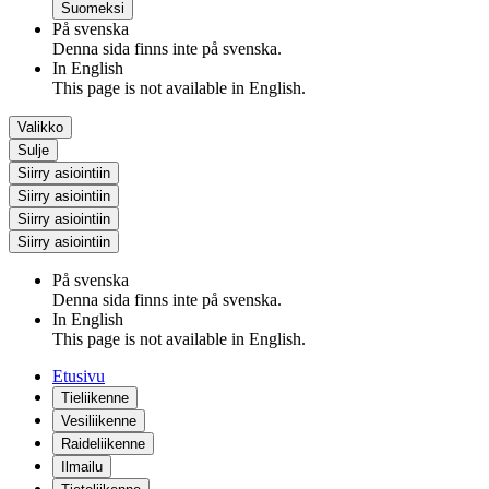
Suomeksi
På svenska
Denna sida finns inte på svenska.
In English
This page is not available in English.
Valikko
Sulje
Siirry asiointiin
Siirry asiointiin
Siirry asiointiin
Siirry asiointiin
På svenska
Denna sida finns inte på svenska.
In English
This page is not available in English.
Etusivu
Tieliikenne
Vesiliikenne
Raideliikenne
Ilmailu