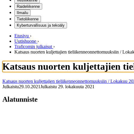
Vesiliikenne
Raideliikenne
Ilmailu
Tietoliikenne
Kyberturvallisuus ja tekoäly
Etusivu
›
Uutishuone
›
Traficomin julkaisut
›
Katsaus nuorten kuljettajien tieliikenneonnettomuuksiin / Lok
Katsaus nuorten kuljettajien t
Katsaus nuorten kuljettajien tieliikenneonnettomuuksiin / Lokakuu 2
Julkaistu
29.10.2021
Julkaistu 29. lokakuuta 2021
Alatunniste