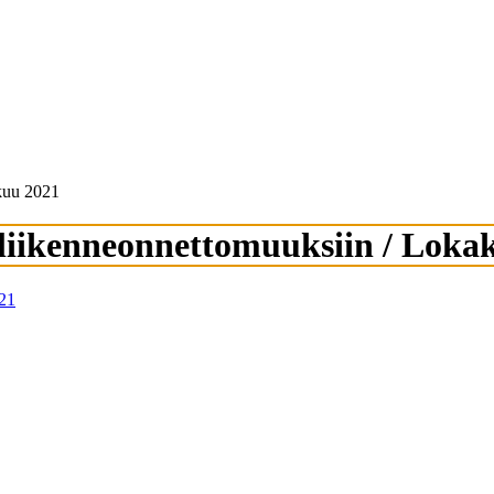
akuu 2021
ieliikenneonnettomuuksiin / Loka
021