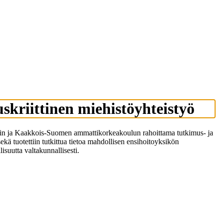
uskriittinen miehistöyhteistyö
icomin ja Kaakkois-Suomen ammattikorkeakoulun rahoittama tutkimus- ja
sekä tuotettiin tutkittua tietoa mahdollisen ensihoitoyksikön
isuutta valtakunnallisesti.