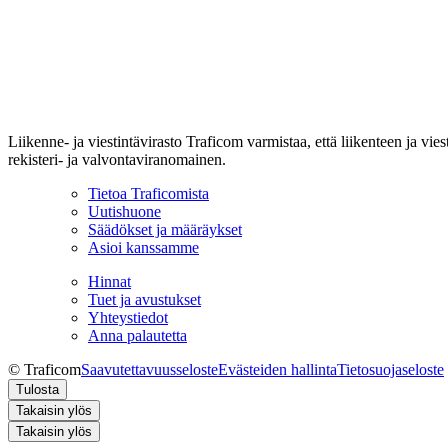
Liikenne- ja viestintävirasto Traficom varmistaa, että liikenteen ja vi
rekisteri- ja valvontaviranomainen.
Tietoa Traficomista
Uutishuone
Säädökset ja määräykset
Asioi kanssamme
Hinnat
Tuet ja avustukset
Yhteystiedot
Anna palautetta
© Traficom
Saavutettavuusseloste
Evästeiden hallinta
Tietosuojaseloste
Tulosta
Takaisin ylös
Takaisin ylös