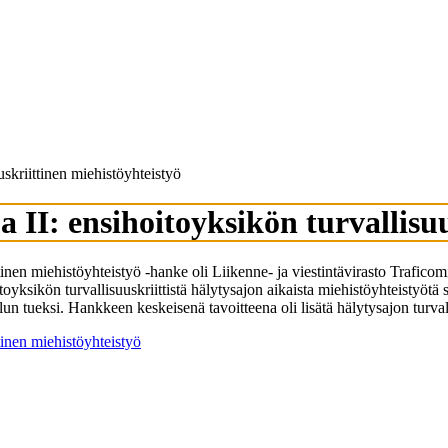
uskriittinen miehistöyhteistyö
 II: ensihoitoyksikön turvallisu
ittinen miehistöyhteistyö -hanke oli Liikenne- ja viestintävirasto Traf
toyksikön turvallisuuskriittistä hälytysajon aikaista miehistöyhteistyötä 
n tueksi. Hankkeen keskeisenä tavoitteena oli lisätä hälytysajon turvall
tinen miehistöyhteistyö