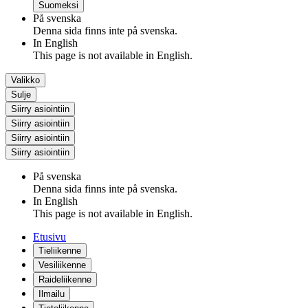
Suomeksi
På svenska
Denna sida finns inte på svenska.
In English
This page is not available in English.
Valikko
Sulje
Siirry asiointiin
Siirry asiointiin
Siirry asiointiin
Siirry asiointiin
På svenska
Denna sida finns inte på svenska.
In English
This page is not available in English.
Etusivu
Tieliikenne
Vesiliikenne
Raideliikenne
Ilmailu