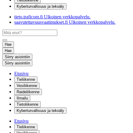
Tietoliikenne
Kyberturvallisuus ja tekoäly
tieto.traficom.fi
Ulkoinen verkkopalvelu.
saavutettavuusvaatimukset.fi
Ulkoinen verkkopalvelu.
Hae
Hae
Siirry asiointiin
Siirry asiointiin
Etusivu
Tieliikenne
Vesiliikenne
Raideliikenne
Ilmailu
Tietoliikenne
Kyberturvallisuus ja tekoäly
Etusivu
Tieliikenne