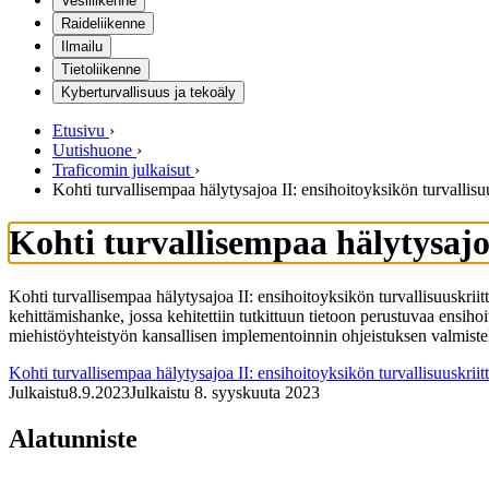
Vesiliikenne
Raideliikenne
Ilmailu
Tietoliikenne
Kyberturvallisuus ja tekoäly
Etusivu
›
Uutishuone
›
Traficomin julkaisut
›
Kohti turvallisempaa hälytysajoa II: ensihoitoyksikön turvallisu
Kohti turvallisempaa hälytysajoa
Kohti turvallisempaa hälytysajoa II: ensihoitoyksikön turvallisuuskri
kehittämishanke, jossa kehitettiin tutkittuun tietoon perustuvaa ensihoi
miehistöyhteistyön kansallisen implementoinnin ohjeistuksen valmistelu
Kohti turvallisempaa hälytysajoa II: ensihoitoyksikön turvallisuuskriit
Julkaistu
8.9.2023
Julkaistu 8. syyskuuta 2023
Alatunniste