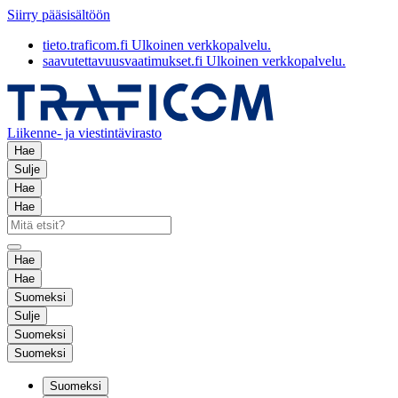
Siirry pääsisältöön
tieto.traficom.fi
Ulkoinen verkkopalvelu.
saavutettavuusvaatimukset.fi
Ulkoinen verkkopalvelu.
Liikenne- ja viestintävirasto
Hae
Sulje
Hae
Hae
Hae
Hae
Suomeksi
Sulje
Suomeksi
Suomeksi
Suomeksi