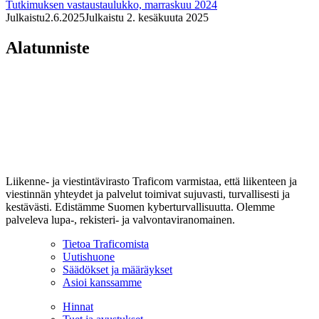
Tutkimuksen vastaustaulukko, marraskuu 2024
Julkaistu
2.6.2025
Julkaistu 2. kesäkuuta 2025
Alatunniste
Liikenne- ja viestintävirasto Traficom varmistaa, että liikenteen ja
viestinnän yhteydet ja palvelut toimivat sujuvasti, turvallisesti ja
kestävästi. Edistämme Suomen kyberturvallisuutta. Olemme
palveleva lupa-, rekisteri- ja valvontaviranomainen.
Tietoa Traficomista
Uutishuone
Säädökset ja määräykset
Asioi kanssamme
Hinnat