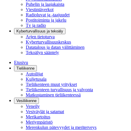
Puhelin ja laajakaista
Viestintäverkot
Radioluvat ja -taajuudet
Postitoiminta ja jakelu
Tv ja radio
Kyberturvallisuus ja tekoäly
Arjen tietoturva
Kyberturvallisuuskeskus
Datatalous ja datan välittäminen
Tekoälyn sääntely
Etusivu
Tieliikenne
Autoilijat
Kuljetusala
Tieliikenteen muut yritykset
Tieliikenteen turvallisuus ja valvonta
Matkustaminen tieliikenteessä
Vesiliikenne
Veneily
Vesiväylät ja satamat
Merikartoitus
Meriympäristö
Merenkulun pätevyydet ja meriterveys