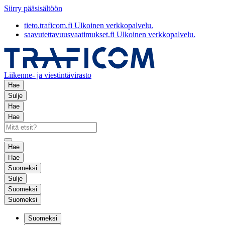
Siirry pääsisältöön
tieto.traficom.fi
Ulkoinen verkkopalvelu.
saavutettavuusvaatimukset.fi
Ulkoinen verkkopalvelu.
Liikenne- ja viestintävirasto
Hae
Sulje
Hae
Hae
Hae
Hae
Suomeksi
Sulje
Suomeksi
Suomeksi
Suomeksi