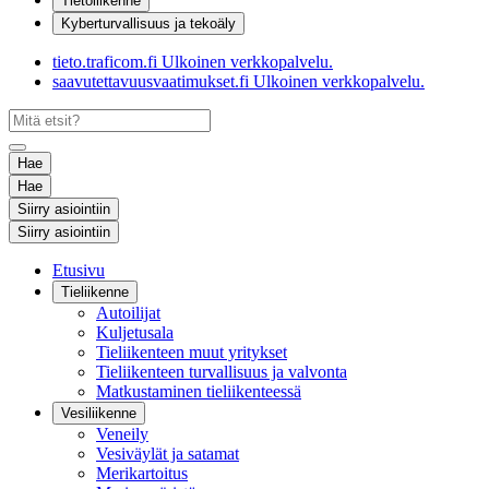
Tietoliikenne
Kyberturvallisuus ja tekoäly
tieto.traficom.fi
Ulkoinen verkkopalvelu.
saavutettavuusvaatimukset.fi
Ulkoinen verkkopalvelu.
Hae
Hae
Siirry asiointiin
Siirry asiointiin
Etusivu
Tieliikenne
Autoilijat
Kuljetusala
Tieliikenteen muut yritykset
Tieliikenteen turvallisuus ja valvonta
Matkustaminen tieliikenteessä
Vesiliikenne
Veneily
Vesiväylät ja satamat
Merikartoitus