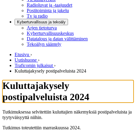
Radioluvat ja -taajuudet
Postitoiminta ja jakelu
Tv ja radio
Kyberturvallisuus ja tekoäly
Arjen tietoturva
Kyberturvallisuuskeskus
Datatalous ja datan välittäminen
Tekoälyn sääntely
Etusivu
›
Uutishuone
›
Traficomin julkaisut
›
Kuluttajakysely postipalveluista 2024
Kuluttajakysely
postipalveluista 2024
Tutkimuksessa selvitettiin kuluttajien näkemyksiä postipalveluista ja
tyytyväisyyttä niihin.
Tutkimus toteutettiin marraskuussa 2024.