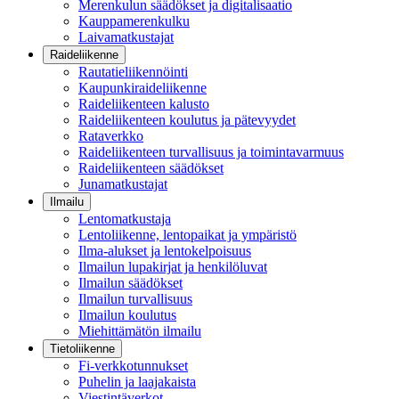
Merenkulun säädökset ja digitalisaatio
Kauppamerenkulku
Laivamatkustajat
Raideliikenne
Rautatieliikennöinti
Kaupunkiraideliikenne
Raideliikenteen kalusto
Raideliikenteen koulutus ja pätevyydet
Rataverkko
Raideliikenteen turvallisuus ja toimintavarmuus
Raideliikenteen säädökset
Junamatkustajat
Ilmailu
Lentomatkustaja
Lentoliikenne, lentopaikat ja ympäristö
Ilma-alukset ja lentokelpoisuus
Ilmailun lupakirjat ja henkilöluvat
Ilmailun säädökset
Ilmailun turvallisuus
Ilmailun koulutus
Miehittämätön ilmailu
Tietoliikenne
Fi-verkkotunnukset
Puhelin ja laajakaista
Viestintäverkot