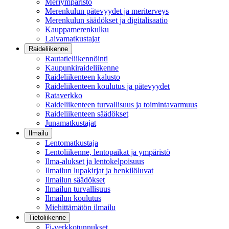
Meriympäristö
Merenkulun pätevyydet ja meriterveys
Merenkulun säädökset ja digitalisaatio
Kauppamerenkulku
Laivamatkustajat
Raideliikenne
Rautatieliikennöinti
Kaupunkiraideliikenne
Raideliikenteen kalusto
Raideliikenteen koulutus ja pätevyydet
Rataverkko
Raideliikenteen turvallisuus ja toimintavarmuus
Raideliikenteen säädökset
Junamatkustajat
Ilmailu
Lentomatkustaja
Lentoliikenne, lentopaikat ja ympäristö
Ilma-alukset ja lentokelpoisuus
Ilmailun lupakirjat ja henkilöluvat
Ilmailun säädökset
Ilmailun turvallisuus
Ilmailun koulutus
Miehittämätön ilmailu
Tietoliikenne
Fi-verkkotunnukset