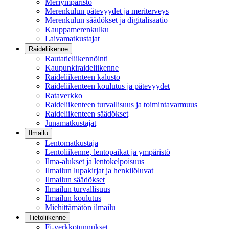
Meriympäristö
Merenkulun pätevyydet ja meriterveys
Merenkulun säädökset ja digitalisaatio
Kauppamerenkulku
Laivamatkustajat
Raideliikenne
Rautatieliikennöinti
Kaupunkiraideliikenne
Raideliikenteen kalusto
Raideliikenteen koulutus ja pätevyydet
Rataverkko
Raideliikenteen turvallisuus ja toimintavarmuus
Raideliikenteen säädökset
Junamatkustajat
Ilmailu
Lentomatkustaja
Lentoliikenne, lentopaikat ja ympäristö
Ilma-alukset ja lentokelpoisuus
Ilmailun lupakirjat ja henkilöluvat
Ilmailun säädökset
Ilmailun turvallisuus
Ilmailun koulutus
Miehittämätön ilmailu
Tietoliikenne
Fi-verkkotunnukset