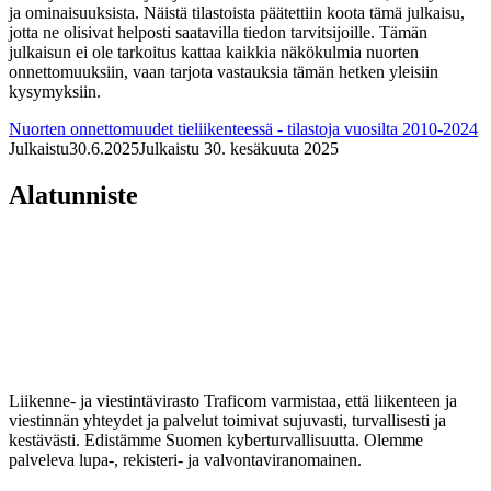
ja ominaisuuksista. Näistä tilastoista päätettiin koota tämä julkaisu,
jotta ne olisivat helposti saatavilla tiedon tarvitsijoille. Tämän
julkaisun ei ole tarkoitus kattaa kaikkia näkökulmia nuorten
onnettomuuksiin, vaan tarjota vastauksia tämän hetken yleisiin
kysymyksiin.
Nuorten onnettomuudet tieliikenteessä - tilastoja vuosilta 2010-2024
Julkaistu
30.6.2025
Julkaistu 30. kesäkuuta 2025
Alatunniste
Liikenne- ja viestintävirasto Traficom varmistaa, että liikenteen ja
viestinnän yhteydet ja palvelut toimivat sujuvasti, turvallisesti ja
kestävästi. Edistämme Suomen kyberturvallisuutta. Olemme
palveleva lupa-, rekisteri- ja valvontaviranomainen.