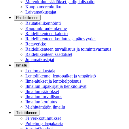
Merenkulun säädökset ja digitalisaatio
Kauppamerenkulku
Laivamatkustajat
Raideliikenne
Rautatieliikennöinti
Kaupunkiraideliikenne
Raideliikenteen kalusto
Raideliikenteen koulutus ja pätevyydet
Rataverkko
Raideliikenteen turvallisuus ja toimintavarmuus
Raideliikenteen säädökset
Junamatkustajat
Ilmailu
Lentomatkustaja
Lentoliikenne, lentopaikat ja ympäristö
Ilma-alukset ja lentokelpoisuus
Ilmailun lupakirjat ja henkilöluvat
Ilmailun säädökset
Ilmailun turvallisuus
Ilmailun koulutus
Miehittämätön ilmailu
Tietoliikenne
Fi-verkkotunnukset
Puhelin ja laajakaista
Viestintäverkot