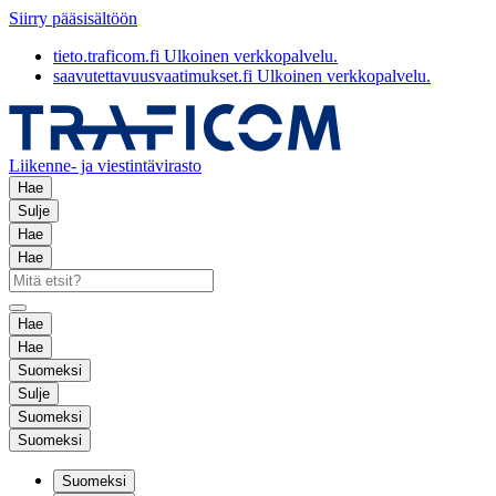
Siirry pääsisältöön
tieto.traficom.fi
Ulkoinen verkkopalvelu.
saavutettavuusvaatimukset.fi
Ulkoinen verkkopalvelu.
Liikenne- ja viestintävirasto
Hae
Sulje
Hae
Hae
Hae
Hae
Suomeksi
Sulje
Suomeksi
Suomeksi
Suomeksi