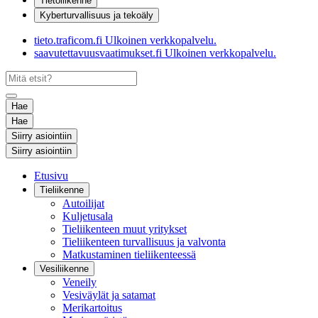
Tietoliikenne
Kyberturvallisuus ja tekoäly
tieto.traficom.fi
Ulkoinen verkkopalvelu.
saavutettavuusvaatimukset.fi
Ulkoinen verkkopalvelu.
Hae
Hae
Siirry asiointiin
Siirry asiointiin
Etusivu
Tieliikenne
Autoilijat
Kuljetusala
Tieliikenteen muut yritykset
Tieliikenteen turvallisuus ja valvonta
Matkustaminen tieliikenteessä
Vesiliikenne
Veneily
Vesiväylät ja satamat
Merikartoitus