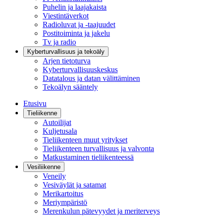
Puhelin ja laajakaista
Viestintäverkot
Radioluvat ja -taajuudet
Postitoiminta ja jakelu
Tv ja radio
Kyberturvallisuus ja tekoäly
Arjen tietoturva
Kyberturvallisuuskeskus
Datatalous ja datan välittäminen
Tekoälyn sääntely
Etusivu
Tieliikenne
Autoilijat
Kuljetusala
Tieliikenteen muut yritykset
Tieliikenteen turvallisuus ja valvonta
Matkustaminen tieliikenteessä
Vesiliikenne
Veneily
Vesiväylät ja satamat
Merikartoitus
Meriympäristö
Merenkulun pätevyydet ja meriterveys