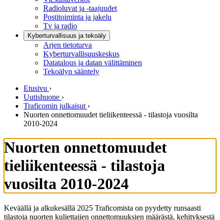
Radioluvat ja -taajuudet
Postitoiminta ja jakelu
Tv ja radio
Kyberturvallisuus ja tekoäly
Arjen tietoturva
Kyberturvallisuuskeskus
Datatalous ja datan välittäminen
Tekoälyn sääntely
Etusivu
›
Uutishuone
›
Traficomin julkaisut
›
Nuorten onnettomuudet tieliikenteessä - tilastoja vuosilta
2010-2024
Nuorten onnettomuudet
tieliikenteessä - tilastoja
vuosilta 2010-2024
Keväällä ja alkukesällä 2025 Traficomista on pyydetty runsaasti
tilastoja nuorten kuljettajien onnettomuuksien määrästä, kehityksestä