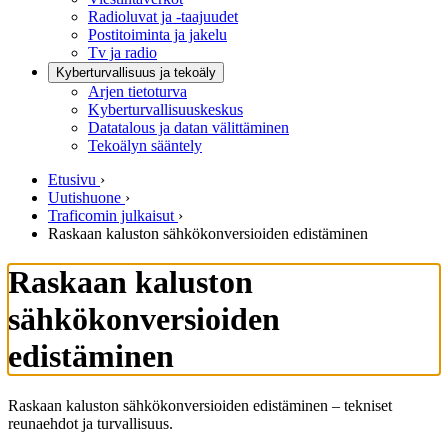
Radioluvat ja -taajuudet
Postitoiminta ja jakelu
Tv ja radio
Kyberturvallisuus ja tekoäly
Arjen tietoturva
Kyberturvallisuuskeskus
Datatalous ja datan välittäminen
Tekoälyn sääntely
Etusivu
›
Uutishuone
›
Traficomin julkaisut
›
Raskaan kaluston sähkökonversioiden edistäminen
Raskaan kaluston
sähkökonversioiden
edistäminen
Raskaan kaluston sähkökonversioiden edistäminen – tekniset
reunaehdot ja turvallisuus.