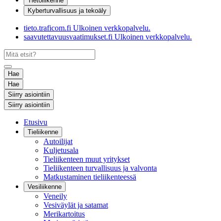
Tietoliikenne
Kyberturvallisuus ja tekoäly
tieto.traficom.fi
Ulkoinen verkkopalvelu.
saavutettavuusvaatimukset.fi
Ulkoinen verkkopalvelu.
Hae
Hae
Siirry asiointiin
Siirry asiointiin
Etusivu
Tieliikenne
Autoilijat
Kuljetusala
Tieliikenteen muut yritykset
Tieliikenteen turvallisuus ja valvonta
Matkustaminen tieliikenteessä
Vesiliikenne
Veneily
Vesiväylät ja satamat
Merikartoitus