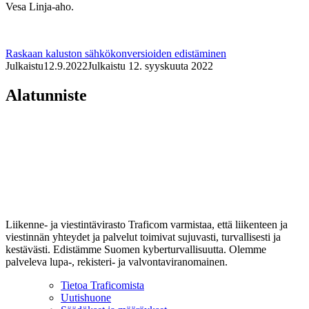
Vesa Linja-aho.
Raskaan kaluston sähkökonversioiden edistäminen
Julkaistu
12.9.2022
Julkaistu 12. syyskuuta 2022
Alatunniste
Liikenne- ja viestintävirasto Traficom varmistaa, että liikenteen ja
viestinnän yhteydet ja palvelut toimivat sujuvasti, turvallisesti ja
kestävästi. Edistämme Suomen kyberturvallisuutta. Olemme
palveleva lupa-, rekisteri- ja valvontaviranomainen.
Tietoa Traficomista
Uutishuone