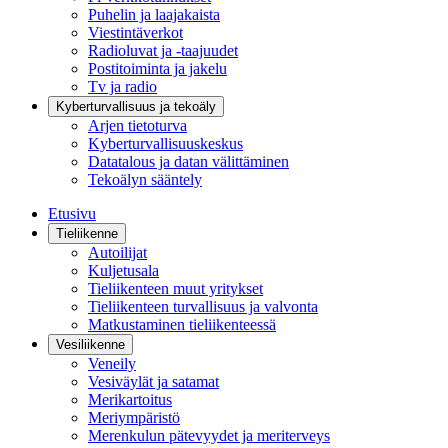
Puhelin ja laajakaista
Viestintäverkot
Radioluvat ja -taajuudet
Postitoiminta ja jakelu
Tv ja radio
Kyberturvallisuus ja tekoäly
Arjen tietoturva
Kyberturvallisuuskeskus
Datatalous ja datan välittäminen
Tekoälyn sääntely
Etusivu
Tieliikenne
Autoilijat
Kuljetusala
Tieliikenteen muut yritykset
Tieliikenteen turvallisuus ja valvonta
Matkustaminen tieliikenteessä
Vesiliikenne
Veneily
Vesiväylät ja satamat
Merikartoitus
Meriympäristö
Merenkulun pätevyydet ja meriterveys