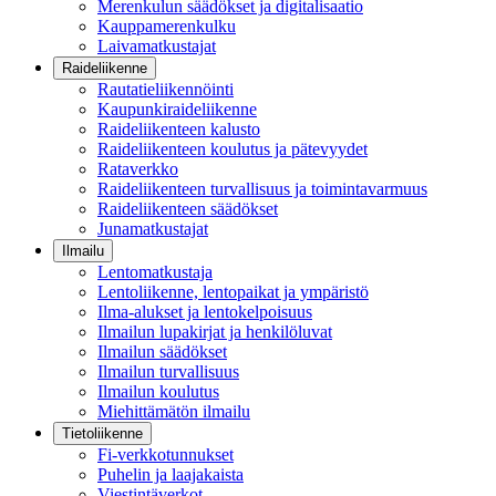
Merenkulun säädökset ja digitalisaatio
Kauppamerenkulku
Laivamatkustajat
Raideliikenne
Rautatieliikennöinti
Kaupunkiraideliikenne
Raideliikenteen kalusto
Raideliikenteen koulutus ja pätevyydet
Rataverkko
Raideliikenteen turvallisuus ja toimintavarmuus
Raideliikenteen säädökset
Junamatkustajat
Ilmailu
Lentomatkustaja
Lentoliikenne, lentopaikat ja ympäristö
Ilma-alukset ja lentokelpoisuus
Ilmailun lupakirjat ja henkilöluvat
Ilmailun säädökset
Ilmailun turvallisuus
Ilmailun koulutus
Miehittämätön ilmailu
Tietoliikenne
Fi-verkkotunnukset
Puhelin ja laajakaista
Viestintäverkot