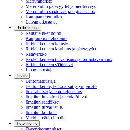
Meriympäristö
Merenkulun pätevyydet ja meriterveys
Merenkulun säädökset ja digitalisaatio
Kauppamerenkulku
Laivamatkustajat
Raideliikenne
Rautatieliikennöinti
Kaupunkiraideliikenne
Raideliikenteen kalusto
Raideliikenteen koulutus ja pätevyydet
Rataverkko
Raideliikenteen turvallisuus ja toimintavarmuus
Raideliikenteen säädökset
Junamatkustajat
Ilmailu
Lentomatkustaja
Lentoliikenne, lentopaikat ja ympäristö
Ilma-alukset ja lentokelpoisuus
Ilmailun lupakirjat ja henkilöluvat
Ilmailun säädökset
Ilmailun turvallisuus
Ilmailun koulutus
Miehittämätön ilmailu
Tietoliikenne
Fi-verkkotunnukset