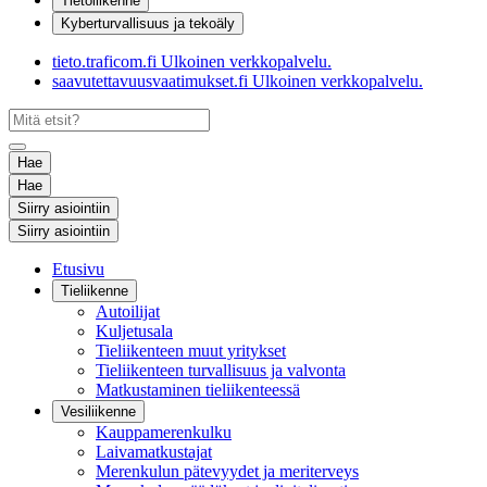
Tietoliikenne
Kyberturvallisuus ja tekoäly
tieto.traficom.fi
Ulkoinen verkkopalvelu.
saavutettavuusvaatimukset.fi
Ulkoinen verkkopalvelu.
Hae
Hae
Siirry asiointiin
Siirry asiointiin
Etusivu
Tieliikenne
Autoilijat
Kuljetusala
Tieliikenteen muut yritykset
Tieliikenteen turvallisuus ja valvonta
Matkustaminen tieliikenteessä
Vesiliikenne
Kauppamerenkulku
Laivamatkustajat
Merenkulun pätevyydet ja meriterveys