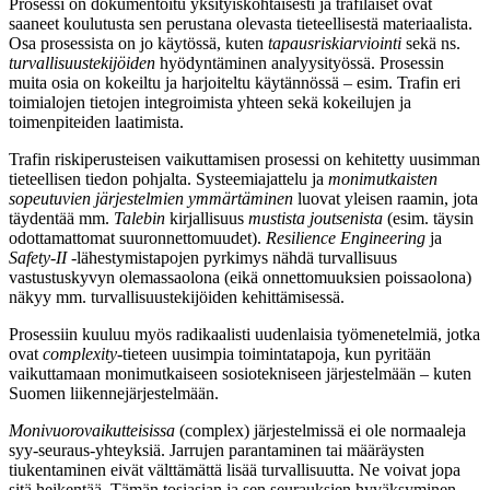
Prosessi on dokumentoitu yksityiskohtaisesti ja trafilaiset ovat
saaneet koulutusta sen perustana olevasta tieteellisestä materiaalista.
Osa prosessista on jo käytössä, kuten
tapausriskiarviointi
sekä ns.
turvallisuustekijöiden
hyödyntäminen analyysityössä. Prosessin
muita osia on kokeiltu ja harjoiteltu käytännössä – esim. Trafin eri
toimialojen tietojen integroimista yhteen sekä kokeilujen ja
toimenpiteiden laatimista.
Trafin riskiperusteisen vaikuttamisen prosessi on kehitetty uusimman
tieteellisen tiedon pohjalta. Systeemiajattelu ja
monimutkaisten
sopeutuvien järjestelmien ymmärtäminen
luovat yleisen raamin, jota
täydentää mm.
Talebin
kirjallisuus
mustista joutsenista
(esim. täysin
odottamattomat suuronnettomuudet).
Resilience Engineering
ja
Safety-II
-lähestymistapojen pyrkimys nähdä turvallisuus
vastustuskyvyn olemassaolona (eikä onnettomuuksien poissaolona)
näkyy mm. turvallisuustekijöiden kehittämisessä.
Prosessiin kuuluu myös radikaalisti uudenlaisia työmenetelmiä, jotka
ovat
complexity
-tieteen uusimpia toimintatapoja, kun pyritään
vaikuttamaan monimutkaiseen sosiotekniseen järjestelmään – kuten
Suomen liikennejärjestelmään.
Monivuorovaikutteisissa
(complex) järjestelmissä ei ole normaaleja
syy-seuraus-yhteyksiä. Jarrujen parantaminen tai määräysten
tiukentaminen eivät välttämättä lisää turvallisuutta. Ne voivat jopa
sitä heikentää. Tämän tosiasian ja sen seurauksien hyväksyminen