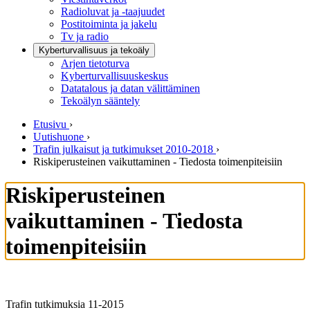
Radioluvat ja -taajuudet
Postitoiminta ja jakelu
Tv ja radio
Kyberturvallisuus ja tekoäly
Arjen tietoturva
Kyberturvallisuuskeskus
Datatalous ja datan välittäminen
Tekoälyn sääntely
Etusivu
›
Uutishuone
›
Trafin julkaisut ja tutkimukset 2010-2018
›
Riskiperusteinen vaikuttaminen - Tiedosta toimenpiteisiin
Riskiperusteinen
vaikuttaminen - Tiedosta
toimenpiteisiin
Trafin tutkimuksia 11-2015