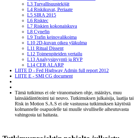
L3 Turvallisuustekijät
L4 Riskikuvat, Periaate
L5 SIRA 2015
L6 Risktec
L7 Riskien kokonaiskuva
L8 Cynefin
L9 Trafin keinovalikoima
L10 2D-kuvan oikea yläkulma
L11 Ritual Dissent
L12 Toimenpiteiden vertailu
L13 Analyysipyyntö ja RVP
L14 CER ALARP
LIITE D - Fed Highway Admin full report 2012
LIITE E - SMI CG document
Tämä tutkimus ei ole viranomaisen ohje, määräys, muu
lainsäädäntötoimi tai neuvo. Tutkimuksen julkaisija, laatija tai
Risk in Motion S.A.S ei ole vastuussa tutkimuksen käytöstä
kolmannelle osapuolelle tai muulle sivulliselle aiheutuvasta
vahingosta tai haitasta.