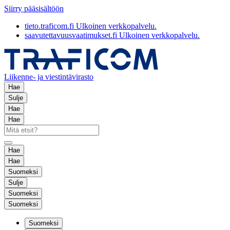
Siirry pääsisältöön
tieto.traficom.fi
Ulkoinen verkkopalvelu.
saavutettavuusvaatimukset.fi
Ulkoinen verkkopalvelu.
Liikenne- ja viestintävirasto
Hae
Sulje
Hae
Hae
Hae
Hae
Suomeksi
Sulje
Suomeksi
Suomeksi
Suomeksi