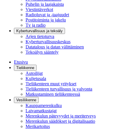
Puhelin ja laajakaista
Viestintäverkot
Radioluvat ja -taajuudet
Postitoiminta ja jakelu
Tv ja radio
Kyberturvallisuus ja tekoäly
Arjen tietoturva
Kyberturvallisuuskeskus
Datatalous ja datan välittäminen
Tekoälyn sääntely
Etusivu
Tieliikenne
Autoilijat
Kuljetusala
Tieliikenteen muut yritykset
Tieliikenteen turvallisuus ja valvonta
Matkustaminen tieliikenteessä
Vesiliikenne
Kauppamerenkulku
Laivamatkustajat
Merenkulun pätevyydet ja meriterveys
Merenkulun säädökset ja digitalisaatio
Merikartoitus