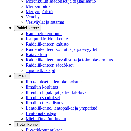
Merenkulun säädökset ja digitalisaatio
Merikartoitus
Meriympäristö
Veneily
Vesiväylät ja satamat
Raideliikenne
Rautatieliikennöinti
Kaupunkiraideliikenne
Raideliikenteen kalusto
Raideliikenteen koulutus ja pätevyydet
Rataverkko
Raideliikenteen turvallisuus ja toimintavarmuus
Raideliikenteen säädökset
Junamatkustajat
Ilmailu
Ilma-alukset ja lentokelpoisuus
Ilmailun koulutus
Ilmailun lupakirjat ja henkilöluvat
Ilmailun säädökset
Ilmailun turvallisuus
Lentoliikenne, lentopaikat ja ympäristö
Lentomatkustaja
Miehittämätön ilmailu
Tietoliikenne
Fi-verkkotunnukset