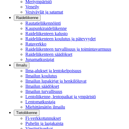
Meriympäristö
Veneily
Vesiväylät ja satamat
Raideliikenne
Rautatieliikennöinti
Kaupunkiraideliikenne
Raideliikenteen kalusto
Raideliikenteen koulutus ja pätevyydet
Rataverkko
Raideliikenteen turvallisuus ja toimintavarmuus
Raideliikenteen säädökset
Junamatkustajat
Ilmailu
Ilma-alukset ja lentokelpoisuus
Ilmailun koulutus
Ilmailun lupakirjat ja henkilöluvat
Ilmailun säädökset
Ilmailun turvallisuus
Lentoliikenne, lentopaikat ja ympäristö
Lentomatkustaja
Miehittämätön ilmailu
Tietoliikenne
Fi-verkkotunnukset
Puhelin ja laajakaista
Viestintäverkot