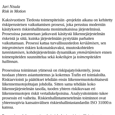
Jari Nisula
Risk in Motion
Kaksivuotisen Tiedosta toimenpiteisiin -projektin aikana on kehitetty
riskiperusteisen vaikuttamisen prosessi, joka perustuu moderniin
käsitykseen riskienhallinnasta monimutkaisissa järjestelmissä.
Prosessissa parannetaan jatkuvasti käsitystä liikennejärjestelmän
riskeistä ja siitä, kuinka järjestelmään pystytään parhaiten
vaikuttamaan. Prosessi kattaa turvallisuustiedon
keräämisen
, sen
integroimisen
riskien kokonaiskuvaksi, muutoskohteiden
tunnistamisen
, kohdejärjestelmän dynamiikan
ymmärtämisen
ennen
toimenpiteiden suunnittelua sekä
kokeilujen
ja
toimenpiteiden
hallinnan
.
Prosessissa toiminnan ytimessä on riskipajatyöskentely, jossa
tuodaan yhteen asiantuntemus ja kokemus Trafin eri toimialoilta.
Riskiarviointi ja päätökset tehdään ensin liikennemuotokohtaisesti
liikennemuotojohtajan johdolla. Sitten sama tehdään koko
liikennejärjestelmän tasolla, tuoden yhteen riskikuvaan eri
liikennemuotojen riskit vertailukelpoisina. Analyysitoiminto tukee
prosessin eri vaiheita. Riskienhallintamenetelmän toiminnot ovat
yhteensopivia kansainvälisen riskienhallintastandardin ISO 31000:n
kanssa.