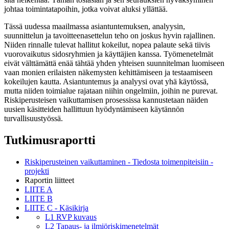
johtaa toimintatapoihin, jotka voivat aluksi yllättää.
Tässä uudessa maailmassa asiantuntemuksen, analyysin,
suunnittelun ja tavoitteenasettelun teho on joskus hyvin rajallinen.
Niiden rinnalle tulevat hallitut kokeilut, nopea palaute sekä tiivis
vuorovaikutus sidosryhmien ja käyttäjien kanssa. Työmenetelmät
eivät välttämättä enää tähtää yhden yhteisen suunnitelman luomiseen
vaan monien erilaisten näkemysten kehittämiseen ja testaamiseen
kokeilujen kautta. Asiantuntemus ja analyysi ovat yhä käytössä,
mutta niiden toimialue rajataan niihin ongelmiin, joihin ne purevat.
Riskiperusteisen vaikuttamisen prosessissa kannustetaan näiden
uusien käsitteiden hallittuun hyödyntämiseen käytännön
turvallisuustyössä.
Tutkimusraportti
Riskiperusteinen vaikuttaminen - Tiedosta toimenpiteisiin -
projekti
Raportin liitteet
LIITE A
LIITE B
LIITE C - Käsikirja
L1 RVP kuvaus
L2 Tapaus- ja ilmiöriskimenetelmät