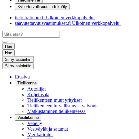
Tietoliikenne
Kyberturvallisuus ja tekoäly
tieto.traficom.fi
Ulkoinen verkkopalvelu.
saavutettavuusvaatimukset.fi
Ulkoinen verkkopalvelu.
Hae
Hae
Siirry asiointiin
Siirry asiointiin
Etusivu
Tieliikenne
Autoilijat
Kuljetusala
Tieliikenteen muut yritykset
Tieliikenteen turvallisuus ja valvonta
Matkustaminen tieliikenteessä
Vesiliikenne
Veneily
Vesiväylät ja satamat
Merikartoitus