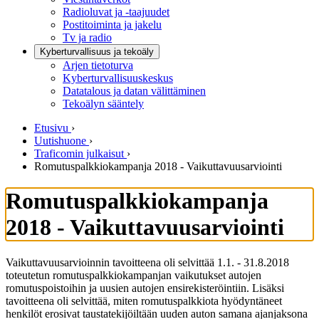
Radioluvat ja -taajuudet
Postitoiminta ja jakelu
Tv ja radio
Kyberturvallisuus ja tekoäly
Arjen tietoturva
Kyberturvallisuuskeskus
Datatalous ja datan välittäminen
Tekoälyn sääntely
Etusivu
›
Uutishuone
›
Traficomin julkaisut
›
Romutuspalkkiokampanja 2018 - Vaikuttavuusarviointi
Romutuspalkkiokampanja
2018 - Vaikuttavuusarviointi
Vaikuttavuusarvioinnin tavoitteena oli selvittää 1.1. - 31.8.2018
toteutetun romutuspalkkiokampanjan vaikutukset autojen
romutuspoistoihin ja uusien autojen ensirekisteröintiin. Lisäksi
tavoitteena oli selvittää, miten romutuspalkkiota hyödyntäneet
henkilöt erosivat taustatekijöiltään uuden auton samana ajanjaksona