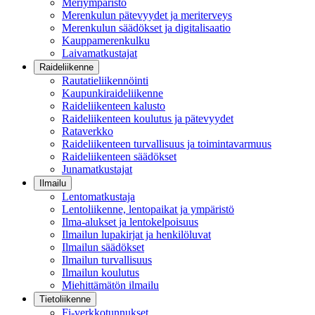
Meriympäristö
Merenkulun pätevyydet ja meriterveys
Merenkulun säädökset ja digitalisaatio
Kauppamerenkulku
Laivamatkustajat
Raideliikenne
Rautatieliikennöinti
Kaupunkiraideliikenne
Raideliikenteen kalusto
Raideliikenteen koulutus ja pätevyydet
Rataverkko
Raideliikenteen turvallisuus ja toimintavarmuus
Raideliikenteen säädökset
Junamatkustajat
Ilmailu
Lentomatkustaja
Lentoliikenne, lentopaikat ja ympäristö
Ilma-alukset ja lentokelpoisuus
Ilmailun lupakirjat ja henkilöluvat
Ilmailun säädökset
Ilmailun turvallisuus
Ilmailun koulutus
Miehittämätön ilmailu
Tietoliikenne
Fi-verkkotunnukset