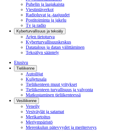
Puhelin ja laajakaista
Viestintäverkot
Radioluvat ja -taajuudet
Postitoiminta ja jakelu
Tv ja radio
Kyberturvallisuus ja tekoäly
Arjen tietoturva
Kyberturvallisuuskeskus
Datatalous ja datan välittäminen
Tekoälyn sääntely
Etusivu
Tieliikenne
Autoilijat
Kuljetusala
Tieliikenteen muut yritykset
Tieliikenteen turvallisuus ja valvonta
Matkustaminen tieliikenteessä
Vesiliikenne
Veneily
Vesiväylät ja satamat
Merikartoitus
Meriympäristö
Merenkulun pätevyydet ja meriterveys