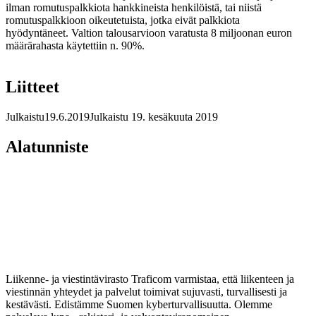
ilman romutuspalkkiota hankkineista henkilöistä, tai niistä
romutuspalkkioon oikeutetuista, jotka eivät palkkiota
hyödyntäneet. Valtion talousarvioon varatusta 8 miljoonan euron
määrärahasta käytettiin n. 90%.
Liitteet
Julkaistu
19.6.2019
Julkaistu 19. kesäkuuta 2019
Alatunniste
Liikenne- ja viestintävirasto Traficom varmistaa, että liikenteen ja
viestinnän yhteydet ja palvelut toimivat sujuvasti, turvallisesti ja
kestävästi. Edistämme Suomen kyberturvallisuutta. Olemme