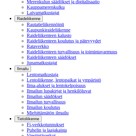
Merenkulun säädökset ja digitalisaatio
Kauppamerenkulku
Laivamatkustajat
Raideliikenne
Rautatieliikennöinti
Kaupunkiraideliikenne
Raideliikenteen kalusto
Raideliikenteen koulutus ja pätevyydet
Rataverkko
Raideliikenteen turvallisuus ja toimintavarmuus
Raideliikenteen säädökset
Junamatkustajat
Ilmailu
Lentomatkustaja
Lentoliikenne, lentopaikat ja ympäristö
Ilma-alukset ja lentokelpoisuus
Ilmailun lupakirjat ja henkilöluvat
Ilmailun säädökset
Ilmailun turvallisuus
Ilmailun koulutus
Miehittämätön ilmailu
Tietoliikenne
Fi-verkkotunnukset
Puhelin ja laajakaista
Viestintäverkot