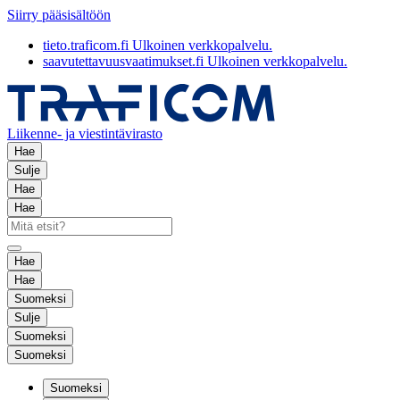
Siirry pääsisältöön
tieto.traficom.fi
Ulkoinen verkkopalvelu.
saavutettavuusvaatimukset.fi
Ulkoinen verkkopalvelu.
Liikenne- ja viestintävirasto
Hae
Sulje
Hae
Hae
Hae
Hae
Suomeksi
Sulje
Suomeksi
Suomeksi
Suomeksi