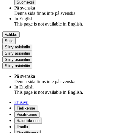
Suomeksi
På svenska
Denna sida finns inte på svenska.
In English
This page is not available in English.
Valikko
Sulje
Siirry asiointiin
Siirry asiointiin
Siirry asiointiin
Siirry asiointiin
På svenska
Denna sida finns inte på svenska.
In English
This page is not available in English.
Etusivu
Tieliikenne
Vesiliikenne
Raideliikenne
Ilmailu