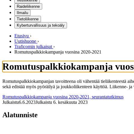
Vesiliikenne
Raideliikenne
Ilmailu
Tietoliikenne
Kyberturvallisuus ja tekoäly
Etusivu
›
Uutishuone
›
Traficomin julkaisut
›
Romutuspalkkiokampanja vuosina 2020-2021
Romutuspalkkiokampanja vuos
Romutuspalkkiokampanjan tavoitteena oli vähentää tieliikenteestä a
sekä edistää myös pyöräilyä ja joukkoliikenteen käyttöä. Liikenne- ja
Romutuspalkkiokampanja vuosina 2020-2021, seurantatutkimus
Julkaistu
6.6.2023
Julkaistu 6. kesäkuuta 2023
Alatunniste