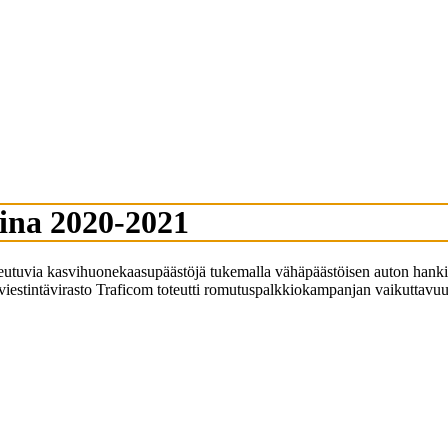
ina 2020-2021
iheutuvia kasvihuonekaasupäästöjä tukemalla vähäpäästöisen auton hank
 viestintävirasto Traficom toteutti romutuspalkkiokampanjan vaikuttavu