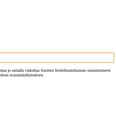
intaa ja samalla vaikuttaa Suomen henkilöautokannan uusiutumiseen
udesta seurantatutkimuksen.