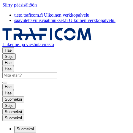
Siirry pääsisältöön
tieto.traficom.fi
Ulkoinen verkkopalvelu.
saavutettavuusvaatimukset.fi
Ulkoinen verkkopalvelu.
Liikenne- ja viestintävirasto
Hae
Sulje
Hae
Hae
Hae
Hae
Suomeksi
Sulje
Suomeksi
Suomeksi
Suomeksi