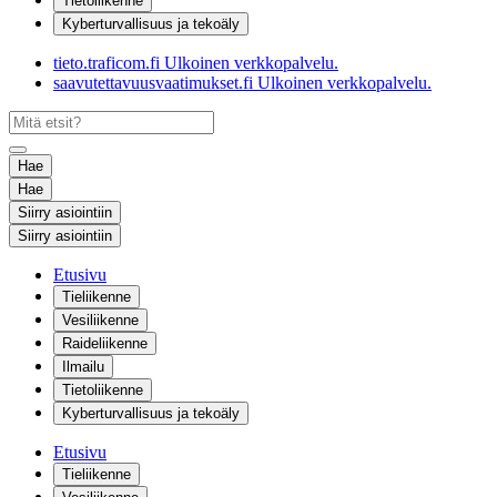
Tietoliikenne
Kyberturvallisuus ja tekoäly
tieto.traficom.fi
Ulkoinen verkkopalvelu.
saavutettavuusvaatimukset.fi
Ulkoinen verkkopalvelu.
Hae
Hae
Siirry asiointiin
Siirry asiointiin
Etusivu
Tieliikenne
Vesiliikenne
Raideliikenne
Ilmailu
Tietoliikenne
Kyberturvallisuus ja tekoäly
Etusivu
Tieliikenne