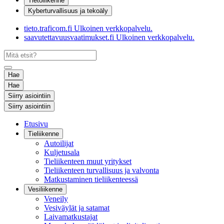
Tietoliikenne
Kyberturvallisuus ja tekoäly
tieto.traficom.fi
Ulkoinen verkkopalvelu.
saavutettavuusvaatimukset.fi
Ulkoinen verkkopalvelu.
Hae
Hae
Siirry asiointiin
Siirry asiointiin
Etusivu
Tieliikenne
Autoilijat
Kuljetusala
Tieliikenteen muut yritykset
Tieliikenteen turvallisuus ja valvonta
Matkustaminen tieliikenteessä
Vesiliikenne
Veneily
Vesiväylät ja satamat
Laivamatkustajat