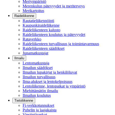
Meriympäristö
Merenkulun pätevyydet ja meriterveys
Merikartoitus
Raideliikenne
Rautatieliikennöinti
Kaupunkiraideliikenne
Raideliikenteen kalusto
Raideliikenteen koulutus ja pätevyydet
Rataverkko
Raideliikenteen turvallisuus ja toimintavarmuus
Raideliikenteen säädökset
Junamatkustajat
Ilmailu
Lentomatkustaja
Ilmailun säädökset
Ilmailun lupakirjat ja henkilöluvat
Ilmailun turvallisuus
Ilma-alukset ja lentokelpoisuus
Lentoliikenne, lentopaikat ja ympäristö
Miehittämätön ilmailu
Ilmailun koulutus
Tietoliikenne
Fi-verkkotunnukset
Puhelin ja laajakaista
Viestintäverkot