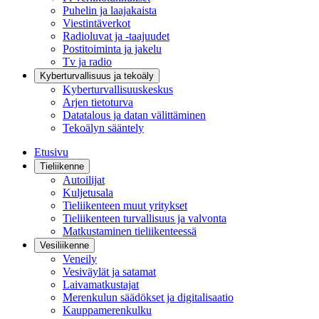
Puhelin ja laajakaista
Viestintäverkot
Radioluvat ja -taajuudet
Postitoiminta ja jakelu
Tv ja radio
Kyberturvallisuus ja tekoäly
Kyberturvallisuuskeskus
Arjen tietoturva
Datatalous ja datan välittäminen
Tekoälyn sääntely
Etusivu
Tieliikenne
Autoilijat
Kuljetusala
Tieliikenteen muut yritykset
Tieliikenteen turvallisuus ja valvonta
Matkustaminen tieliikenteessä
Vesiliikenne
Veneily
Vesiväylät ja satamat
Laivamatkustajat
Merenkulun säädökset ja digitalisaatio
Kauppamerenkulku