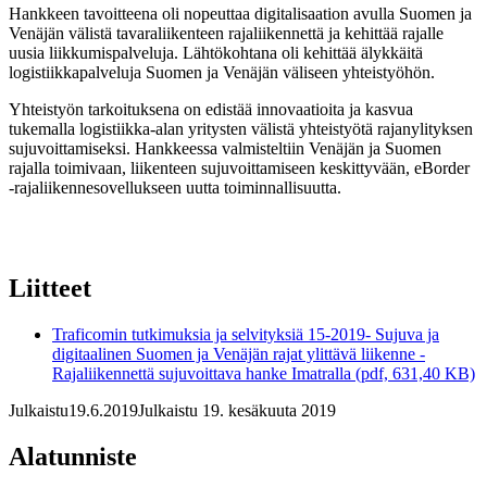
Hankkeen tavoitteena oli nopeuttaa digitalisaation avulla Suomen ja
Venäjän välistä tavaraliikenteen rajaliikennettä ja kehittää rajalle
uusia liikkumispalveluja. Lähtökohtana oli kehittää älykkäitä
logistiikkapalveluja Suomen ja Venäjän väliseen yhteistyöhön.
Yhteistyön tarkoituksena on edistää innovaatioita ja kasvua
tukemalla logistiikka-alan yritysten välistä yhteistyötä rajanylityksen
sujuvoittamiseksi. Hankkeessa valmisteltiin Venäjän ja Suomen
rajalla toimivaan, liikenteen sujuvoittamiseen keskittyvään, eBorder
-rajaliikennesovellukseen uutta toiminnallisuutta.
Liitteet
Traficomin tutkimuksia ja selvityksiä 15-2019- Sujuva ja
digitaalinen Suomen ja Venäjän rajat ylittävä liikenne -
Rajaliikennettä sujuvoittava hanke Imatralla (pdf, 631,40 KB)
Julkaistu
19.6.2019
Julkaistu 19. kesäkuuta 2019
Alatunniste