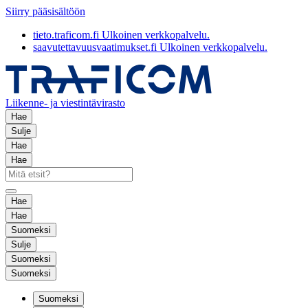
Siirry pääsisältöön
tieto.traficom.fi
Ulkoinen verkkopalvelu.
saavutettavuusvaatimukset.fi
Ulkoinen verkkopalvelu.
Liikenne- ja viestintävirasto
Hae
Sulje
Hae
Hae
Hae
Hae
Suomeksi
Sulje
Suomeksi
Suomeksi
Suomeksi