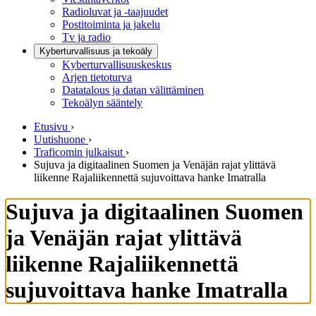
Radioluvat ja -taajuudet
Postitoiminta ja jakelu
Tv ja radio
Kyberturvallisuus ja tekoäly
Kyberturvallisuuskeskus
Arjen tietoturva
Datatalous ja datan välittäminen
Tekoälyn sääntely
Etusivu
›
Uutishuone
›
Traficomin julkaisut
›
Sujuva ja digitaalinen Suomen ja Venäjän rajat ylittävä
liikenne Rajaliikennettä sujuvoittava hanke Imatralla
Sujuva ja digitaalinen Suomen
ja Venäjän rajat ylittävä
liikenne Rajaliikennettä
sujuvoittava hanke Imatralla