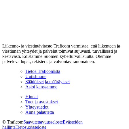
Liikenne- ja viestintävirasto Traficom varmistaa, että liikenteen ja
viestinnän yhteydet ja palvelut toimivat sujuvasti, turvallisesti ja
kestävästi. Edistämme Suomen kyberturvallisuutta. Olemme
palveleva lupa-, rekisteri- ja valvontaviranomainen.
Tietoa Traficomista
Uutishuone
Säädökset ja määräykset
Asioi kanssamme
Hinnat
Tuet ja avustukset
Yhteystiedot
Anna palautetta
© Traficom
Saavutettavuusseloste
Evästeiden
hallinta
Tietosuojaseloste