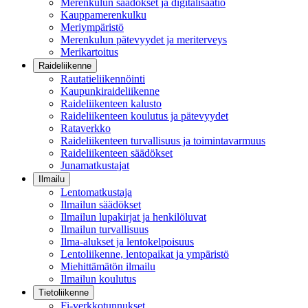
Merenkulun säädökset ja digitalisaatio
Kauppamerenkulku
Meriympäristö
Merenkulun pätevyydet ja meriterveys
Merikartoitus
Raideliikenne
Rautatieliikennöinti
Kaupunkiraideliikenne
Raideliikenteen kalusto
Raideliikenteen koulutus ja pätevyydet
Rataverkko
Raideliikenteen turvallisuus ja toimintavarmuus
Raideliikenteen säädökset
Junamatkustajat
Ilmailu
Lentomatkustaja
Ilmailun säädökset
Ilmailun lupakirjat ja henkilöluvat
Ilmailun turvallisuus
Ilma-alukset ja lentokelpoisuus
Lentoliikenne, lentopaikat ja ympäristö
Miehittämätön ilmailu
Ilmailun koulutus
Tietoliikenne
Fi-verkkotunnukset