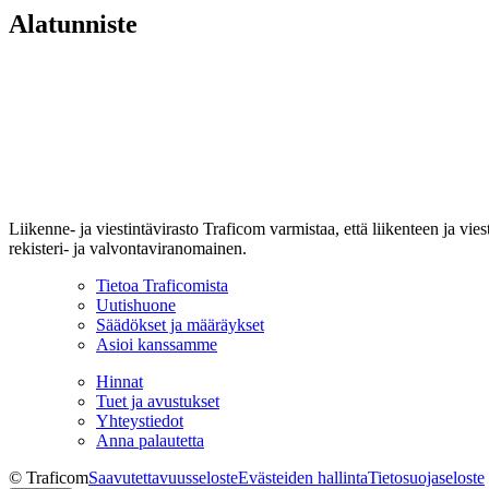
Alatunniste
Liikenne- ja viestintävirasto Traficom varmistaa, että liikenteen ja vi
rekisteri- ja valvontaviranomainen.
Tietoa Traficomista
Uutishuone
Säädökset ja määräykset
Asioi kanssamme
Hinnat
Tuet ja avustukset
Yhteystiedot
Anna palautetta
© Traficom
Saavutettavuusseloste
Evästeiden hallinta
Tietosuojaseloste