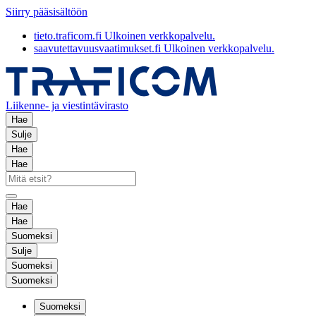
Siirry pääsisältöön
tieto.traficom.fi
Ulkoinen verkkopalvelu.
saavutettavuusvaatimukset.fi
Ulkoinen verkkopalvelu.
Liikenne- ja viestintävirasto
Hae
Sulje
Hae
Hae
Hae
Hae
Suomeksi
Sulje
Suomeksi
Suomeksi
Suomeksi