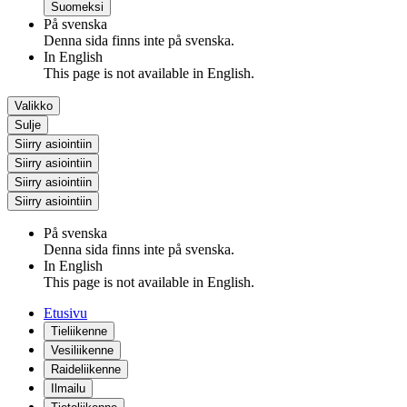
Suomeksi
På svenska
Denna sida finns inte på svenska.
In English
This page is not available in English.
Valikko
Sulje
Siirry asiointiin
Siirry asiointiin
Siirry asiointiin
Siirry asiointiin
På svenska
Denna sida finns inte på svenska.
In English
This page is not available in English.
Etusivu
Tieliikenne
Vesiliikenne
Raideliikenne
Ilmailu