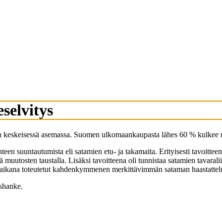
selvitys
n keskeisessä asemassa. Suomen ulkomaankaupasta lähes 60 % kulkee mer
teen suuntautumista eli satamien etu- ja takamaita. Erityisesti tavoittee
ä muutosten taustalla. Lisäksi tavoitteena oli tunnistaa satamien tavara
 työn aikana toteutetut kahdenkymmenen merkittävimmän sataman haastattel
ishanke.