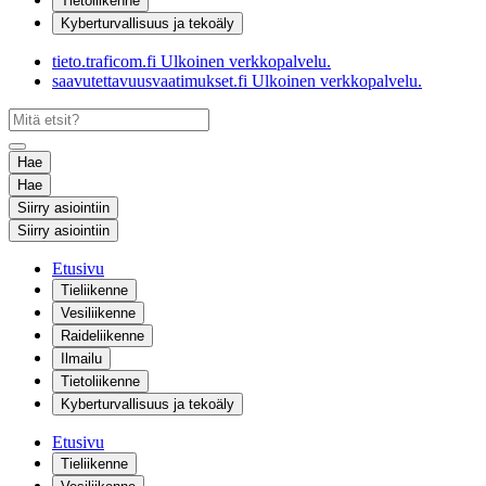
Tietoliikenne
Kyberturvallisuus ja tekoäly
tieto.traficom.fi
Ulkoinen verkkopalvelu.
saavutettavuusvaatimukset.fi
Ulkoinen verkkopalvelu.
Hae
Hae
Siirry asiointiin
Siirry asiointiin
Etusivu
Tieliikenne
Vesiliikenne
Raideliikenne
Ilmailu
Tietoliikenne
Kyberturvallisuus ja tekoäly
Etusivu
Tieliikenne