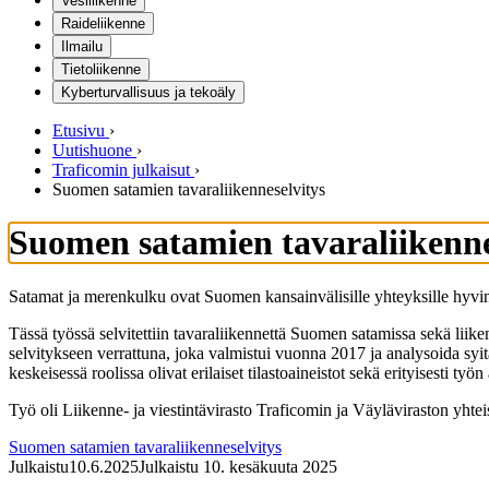
Vesiliikenne
Raideliikenne
Ilmailu
Tietoliikenne
Kyberturvallisuus ja tekoäly
Etusivu
›
Uutishuone
›
Traficomin julkaisut
›
Suomen satamien tavaraliikenneselvitys
Suomen satamien tavaraliikenne
Satamat ja merenkulku ovat Suomen kansainvälisille yhteyksille hyvi
Tässä työssä selvitettiin tavaraliikennettä Suomen satamissa sekä liiken
selvitykseen verrattuna, joka valmistui vuonna 2017 ja analysoida syit
keskeisessä roolissa olivat erilaiset tilastoaineistot sekä erityisesti
Työ oli Liikenne- ja viestintävirasto Traficomin ja Väyläviraston yhte
Suomen satamien tavaraliikenneselvitys
Julkaistu
10.6.2025
Julkaistu 10. kesäkuuta 2025