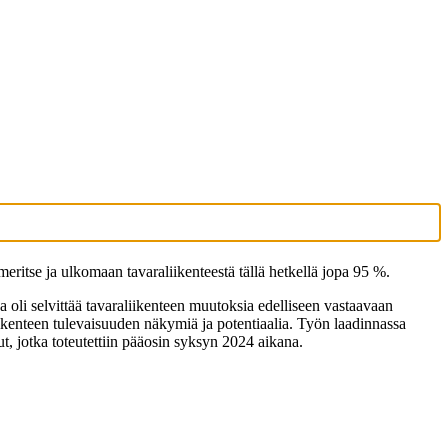
itse ja ulkomaan tavaraliikenteestä tällä hetkellä jopa 95 %.
na oli selvittää tavaraliikenteen muutoksia edelliseen vastaavaan
liikenteen tulevaisuuden näkymiä ja potentiaalia. Työn laadinnassa
ut, jotka toteutettiin pääosin syksyn 2024 aikana.