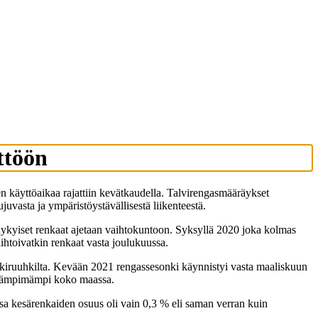
ttöön
 käyttöaikaa rajattiin kevätkaudella. Talvirengasmääräykset
juvasta ja ympäristöystävällisestä liikenteestä.
nykyiset renkaat ajetaan vaihtokuntoon. Syksyllä 2020 joka kolmas
aihtoivatkin renkaat vasta joulukuussa.
onkiruuhkilta. Kevään 2021 rengassesonki käynnistyi vasta maaliskuun
ta lämpimämpi koko maassa.
sa kesärenkaiden osuus oli vain 0,3 % eli saman verran kuin