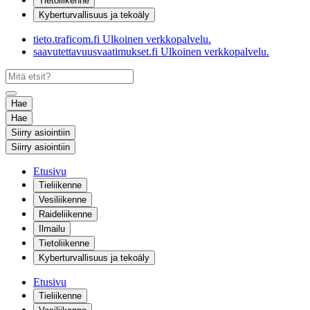
Tietoliikenne
Kyberturvallisuus ja tekoäly
tieto.traficom.fi
Ulkoinen verkkopalvelu.
saavutettavuusvaatimukset.fi
Ulkoinen verkkopalvelu.
Hae
Hae
Siirry asiointiin
Siirry asiointiin
Etusivu
Tieliikenne
Vesiliikenne
Raideliikenne
Ilmailu
Tietoliikenne
Kyberturvallisuus ja tekoäly
Etusivu
Tieliikenne