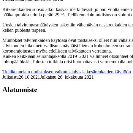
Kitkarenkaiden suosio alkoi kasvaa merkittävästi jo pari vuotta ennen
pääkaupunkiseudulla peräti 29 %. Tieliikennelain uudistus on voinut os
Uusien talvirengasmääräysten uskottiin vähentävän nastarenkaiden tarp
kelien puolesta tarpeen.
Muutokset talvirenkaiden käytössä ovat toistaiseksi olleet niin vähäisi
talvikauden liikenneturvallisuus näyttäisi hieman kohentuneen seur
koronarajoitusten myötä edelliseen talvikauteen verrattuna.
Kaiken kaikkiaan seurantajaksolla 2019–2021 vallinneet olosuhteet oliv
johtopäätöksiä. Tulosten tulkinta olisi huomattavasti varmemmalla pohj
Tieliikennelain uudistuksen vaikutus talvi- ja kesärenkaiden käyttöön
Julkaistu
26.10.2021
Julkaistu 26. lokakuuta 2021
Alatunniste