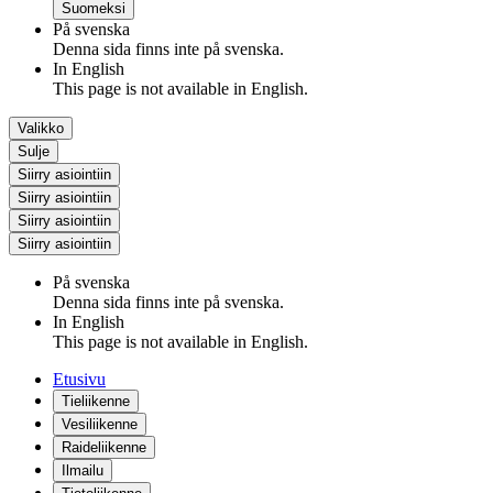
Suomeksi
På svenska
Denna sida finns inte på svenska.
In English
This page is not available in English.
Valikko
Sulje
Siirry asiointiin
Siirry asiointiin
Siirry asiointiin
Siirry asiointiin
På svenska
Denna sida finns inte på svenska.
In English
This page is not available in English.
Etusivu
Tieliikenne
Vesiliikenne
Raideliikenne
Ilmailu