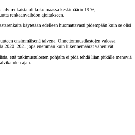
s talvirenkaista oli koko maassa keskimäärin 19 %,
avuutta renkaanvaihdon ajoitukseen.
nastarenkaita käytetään edelleen huomattavasti pidempään kuin se olisi
allisuuteen ensimmäisenä talvena. Onnettomuustilastojen valossa
della 2020–2021 jopa enemmän kuin liikennemäärät vähenivät
ia, että tutkimustulosten pohjalta ei pidä tehdä liian pitkälle meneviä
talvikauden ajan.