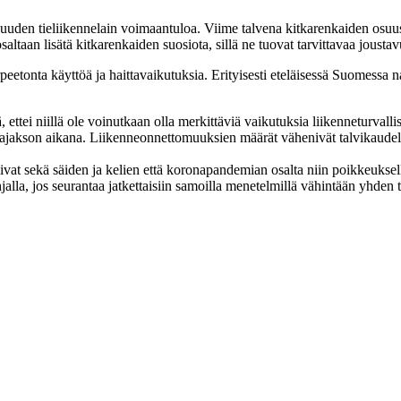
 uuden tieliikennelain voimaantuloa. Viime talvena kitkarenkaiden osuu
altaan lisätä kitkarenkaiden suosiota, sillä ne tuovat tarvittavaa joust
eetonta käyttöä ja haittavaikutuksia. Erityisesti eteläisessä Suomessa 
ä, ettei niillä ole voinutkaan olla merkittäviä vaikutuksia liikenneturv
antajakson aikana. Liikenneonnettomuuksien määrät vähenivät talvikau
at sekä säiden ja kelien että koronapandemian osalta niin poikkeuksellis
alla, jos seurantaa jatkettaisiin samoilla menetelmillä vähintään yhden 