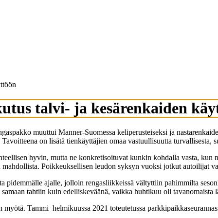
yttöön
kutus talvi- ja kesärenkaiden käy
ngaspakko muuttui Manner-Suomessa keliperusteiseksi ja nastarenkaiden
voitteena on lisätä tienkäyttäjien omaa vastuullisuutta turvallisesta, su
eellisen hyvin, mutta ne konkretisoituvat kunkin kohdalla vasta, kun 
n mahdollista. Poikkeuksellisen leudon syksyn vuoksi jotkut autoilijat v
a pidemmälle ajalle, jolloin rengasliikkeissä vältyttiin pahimmilta ses
kin samaan tahtiin kuin edelliskeväänä, vaikka huhtikuu oli tavanomais
lain myötä. Tammi–helmikuussa 2021 toteutetussa parkkipaikkaseurannas