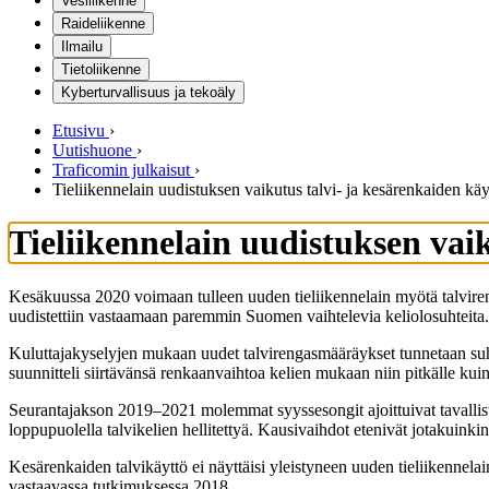
Vesiliikenne
Raideliikenne
Ilmailu
Tietoliikenne
Kyberturvallisuus ja tekoäly
Etusivu
›
Uutishuone
›
Traficomin julkaisut
›
Tieliikennelain uudistuksen vaikutus talvi- ja kesärenkaiden kä
Tieliikennelain uudistuksen vai
Kesäkuussa 2020 voimaan tulleen uuden tieliikennelain myötä talvire
uudistettiin vastaamaan paremmin Suomen vaihtelevia keliolosuhteita. Ta
Kuluttajakyselyjen mukaan uudet talvirengasmääräykset tunnetaan suht
suunnitteli siirtävänsä renkaanvaihtoa kelien mukaan niin pitkälle kui
Seurantajakson 2019–2021 molemmat syyssesongit ajoittuivat tavallist
loppupuolella talvikelien hellitettyä. Kausivaihdot etenivät jotakuin
Kesärenkaiden talvikäyttö ei näyttäisi yleistyneen uuden tieliikenne
vastaavassa tutkimuksessa 2018.