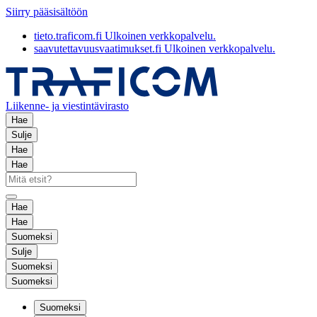
Siirry pääsisältöön
tieto.traficom.fi
Ulkoinen verkkopalvelu.
saavutettavuusvaatimukset.fi
Ulkoinen verkkopalvelu.
Liikenne- ja viestintävirasto
Hae
Sulje
Hae
Hae
Hae
Hae
Suomeksi
Sulje
Suomeksi
Suomeksi
Suomeksi