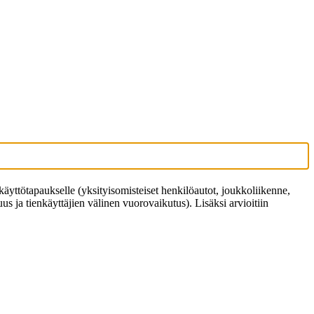
 käyttötapaukselle (yksityisomisteiset henkilöautot, joukkoliikenne,
suus ja tienkäyttäjien välinen vuorovaikutus). Lisäksi arvioitiin