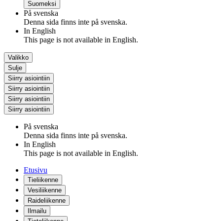
Suomeksi
På svenska
Denna sida finns inte på svenska.
In English
This page is not available in English.
Valikko
Sulje
Siirry asiointiin
Siirry asiointiin
Siirry asiointiin
Siirry asiointiin
På svenska
Denna sida finns inte på svenska.
In English
This page is not available in English.
Etusivu
Tieliikenne
Vesiliikenne
Raideliikenne
Ilmailu