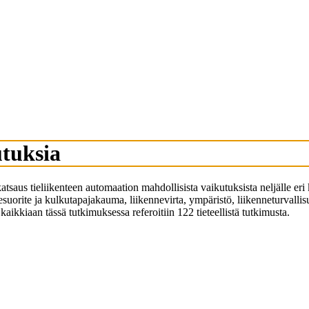
utuksia
katsaus tieliikenteen automaation mahdollisista vaikutuksista neljälle eri
ennesuorite ja kulkutapajakauma, liikennevirta, ympäristö, liikenneturvalli
kaikkiaan tässä tutkimuksessa referoitiin 122 tieteellistä tutkimusta.