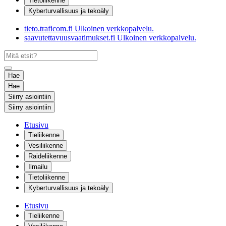
Tietoliikenne
Kyberturvallisuus ja tekoäly
tieto.traficom.fi
Ulkoinen verkkopalvelu.
saavutettavuusvaatimukset.fi
Ulkoinen verkkopalvelu.
Hae
Hae
Siirry asiointiin
Siirry asiointiin
Etusivu
Tieliikenne
Vesiliikenne
Raideliikenne
Ilmailu
Tietoliikenne
Kyberturvallisuus ja tekoäly
Etusivu
Tieliikenne