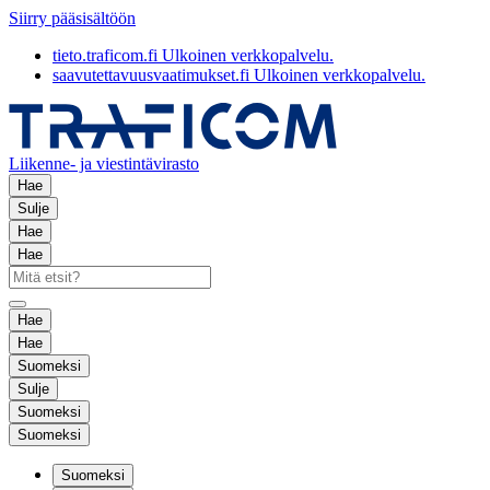
Siirry pääsisältöön
tieto.traficom.fi
Ulkoinen verkkopalvelu.
saavutettavuusvaatimukset.fi
Ulkoinen verkkopalvelu.
Liikenne- ja viestintävirasto
Hae
Sulje
Hae
Hae
Hae
Hae
Suomeksi
Sulje
Suomeksi
Suomeksi
Suomeksi