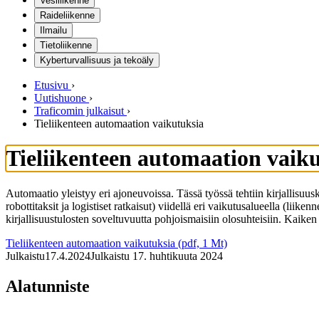
Vesiliikenne
Raideliikenne
Ilmailu
Tietoliikenne
Kyberturvallisuus ja tekoäly
Etusivu
›
Uutishuone
›
Traficomin julkaisut
›
Tieliikenteen automaation vaikutuksia
Tieliikenteen automaation vaik
Automaatio yleistyy eri ajoneuvoissa. Tässä työssä tehtiin kirjallisuus
robottitaksit ja logistiset ratkaisut) viidellä eri vaikutusalueella (liik
kirjallisuustulosten soveltuvuutta pohjoismaisiin olosuhteisiin. Kaiken 
Tieliikenteen automaation vaikutuksia (pdf, 1 Mt)
Julkaistu
17.4.2024
Julkaistu 17. huhtikuuta 2024
Alatunniste