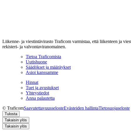
Liikenne- ja viestintävirasto Traficom varmistaa, että liikenteen ja vi
rekisteri- ja valvontaviranomainen.
Tietoa Traficomista
Uutishuone
Säädökset ja määräykset
Asioi kanssamme
Hinnat
Tuet ja avustukset
Yhteystiedot
Anna palautetta
© Traficom
Saavutettavuusseloste
Evästeiden hallinta
Tietosuojaseloste
Tulosta
Takaisin ylös
Takaisin ylös