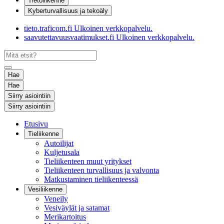
Tietoliikenne
Kyberturvallisuus ja tekoäly
tieto.traficom.fi
Ulkoinen verkkopalvelu.
saavutettavuusvaatimukset.fi
Ulkoinen verkkopalvelu.
Hae
Hae
Siirry asiointiin
Siirry asiointiin
Etusivu
Tieliikenne
Autoilijat
Kuljetusala
Tieliikenteen muut yritykset
Tieliikenteen turvallisuus ja valvonta
Matkustaminen tieliikenteessä
Vesiliikenne
Veneily
Vesiväylät ja satamat
Merikartoitus