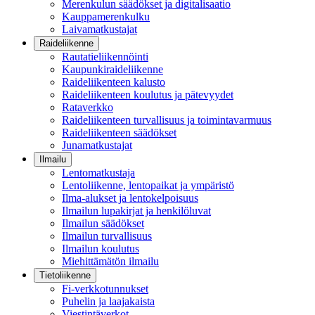
Merenkulun säädökset ja digitalisaatio
Kauppamerenkulku
Laivamatkustajat
Raideliikenne
Rautatieliikennöinti
Kaupunkiraideliikenne
Raideliikenteen kalusto
Raideliikenteen koulutus ja pätevyydet
Rataverkko
Raideliikenteen turvallisuus ja toimintavarmuus
Raideliikenteen säädökset
Junamatkustajat
Ilmailu
Lentomatkustaja
Lentoliikenne, lentopaikat ja ympäristö
Ilma-alukset ja lentokelpoisuus
Ilmailun lupakirjat ja henkilöluvat
Ilmailun säädökset
Ilmailun turvallisuus
Ilmailun koulutus
Miehittämätön ilmailu
Tietoliikenne
Fi-verkkotunnukset
Puhelin ja laajakaista
Viestintäverkot