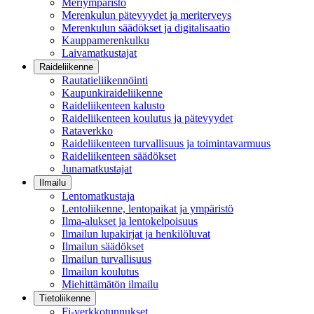
Meriympäristö
Merenkulun pätevyydet ja meriterveys
Merenkulun säädökset ja digitalisaatio
Kauppamerenkulku
Laivamatkustajat
Raideliikenne
Rautatieliikennöinti
Kaupunkiraideliikenne
Raideliikenteen kalusto
Raideliikenteen koulutus ja pätevyydet
Rataverkko
Raideliikenteen turvallisuus ja toimintavarmuus
Raideliikenteen säädökset
Junamatkustajat
Ilmailu
Lentomatkustaja
Lentoliikenne, lentopaikat ja ympäristö
Ilma-alukset ja lentokelpoisuus
Ilmailun lupakirjat ja henkilöluvat
Ilmailun säädökset
Ilmailun turvallisuus
Ilmailun koulutus
Miehittämätön ilmailu
Tietoliikenne
Fi-verkkotunnukset