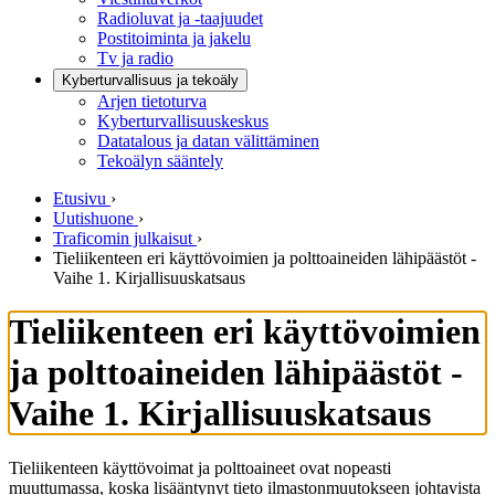
Radioluvat ja -taajuudet
Postitoiminta ja jakelu
Tv ja radio
Kyberturvallisuus ja tekoäly
Arjen tietoturva
Kyberturvallisuuskeskus
Datatalous ja datan välittäminen
Tekoälyn sääntely
Etusivu
›
Uutishuone
›
Traficomin julkaisut
›
Tieliikenteen eri käyttövoimien ja polttoaineiden lähipäästöt -
Vaihe 1. Kirjallisuuskatsaus
Tieliikenteen eri käyttövoimien
ja polttoaineiden lähipäästöt -
Vaihe 1. Kirjallisuuskatsaus
Tieliikenteen käyttövoimat ja polttoaineet ovat nopeasti
muuttumassa, koska lisääntynyt tieto ilmastonmuutokseen johtavista