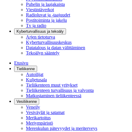
Puhelin ja laajakaista
Viestintäverkot
Radioluvat ja -taajuudet
Postitoiminta ja jakelu
Tv ja radio
Kyberturvallisuus ja tekoäly
Arjen tietoturva
Kyberturvallisuuskeskus
Datatalous ja datan välittäminen
Tekoälyn sääntely
Etusivu
Tieliikenne
Autoilijat
Kuljetusala
Tieliikenteen muut yritykset
Tieliikenteen turvallisuus ja valvonta
Matkustaminen tieliikenteessä
Vesiliikenne
Veneily
Vesiväylät ja satamat
Merikartoitus
Meriympäristö
Merenkulun pätevyydet ja meriterveys