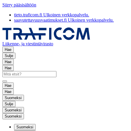
Siirry pääsisältöön
tieto.traficom.fi
Ulkoinen verkkopalvelu.
saavutettavuusvaatimukset.fi
Ulkoinen verkkopalvelu.
Liikenne- ja viestintävirasto
Hae
Sulje
Hae
Hae
Hae
Hae
Suomeksi
Sulje
Suomeksi
Suomeksi
Suomeksi