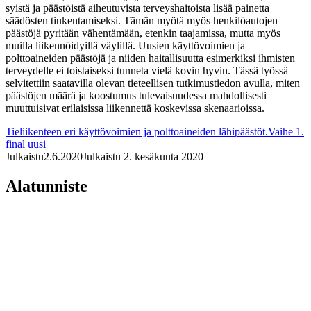
syistä ja päästöistä aiheutuvista terveyshaitoista lisää painetta
säädösten tiukentamiseksi. Tämän myötä myös henkilöautojen
päästöjä pyritään vähentämään, etenkin taajamissa, mutta myös
muilla liikennöidyillä väylillä. Uusien käyttövoimien ja
polttoaineiden päästöjä ja niiden haitallisuutta esimerkiksi ihmisten
terveydelle ei toistaiseksi tunneta vielä kovin hyvin. Tässä työssä
selvitettiin saatavilla olevan tieteellisen tutkimustiedon avulla, miten
päästöjen määrä ja koostumus tulevaisuudessa mahdollisesti
muuttuisivat erilaisissa liikennettä koskevissa skenaarioissa.
Tieliikenteen eri käyttövoimien ja polttoaineiden lähipäästöt.Vaihe 1.
final uusi
Julkaistu
2.6.2020
Julkaistu 2. kesäkuuta 2020
Alatunniste