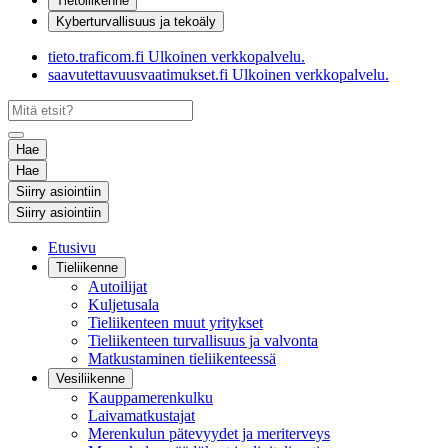
Tietoliikenne
Kyberturvallisuus ja tekoäly
tieto.traficom.fi
Ulkoinen verkkopalvelu.
saavutettavuusvaatimukset.fi
Ulkoinen verkkopalvelu.
Hae
Hae
Siirry asiointiin
Siirry asiointiin
Etusivu
Tieliikenne
Autoilijat
Kuljetusala
Tieliikenteen muut yritykset
Tieliikenteen turvallisuus ja valvonta
Matkustaminen tieliikenteessä
Vesiliikenne
Kauppamerenkulku
Laivamatkustajat
Merenkulun pätevyydet ja meriterveys