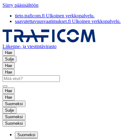
Siirry pääsisältöön
tieto.traficom.fi
Ulkoinen verkkopalvelu.
saavutettavuusvaatimukset.fi
Ulkoinen verkkopalvelu.
Liikenne- ja viestintävirasto
Hae
Sulje
Hae
Hae
Hae
Hae
Suomeksi
Sulje
Suomeksi
Suomeksi
Suomeksi