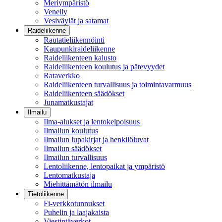
Meriympäristö
Veneily
Vesiväylät ja satamat
Raideliikenne
Rautatieliikennöinti
Kaupunkiraideliikenne
Raideliikenteen kalusto
Raideliikenteen koulutus ja pätevyydet
Rataverkko
Raideliikenteen turvallisuus ja toimintavarmuus
Raideliikenteen säädökset
Junamatkustajat
Ilmailu
Ilma-alukset ja lentokelpoisuus
Ilmailun koulutus
Ilmailun lupakirjat ja henkilöluvat
Ilmailun säädökset
Ilmailun turvallisuus
Lentoliikenne, lentopaikat ja ympäristö
Lentomatkustaja
Miehittämätön ilmailu
Tietoliikenne
Fi-verkkotunnukset
Puhelin ja laajakaista
Viestintäverkot