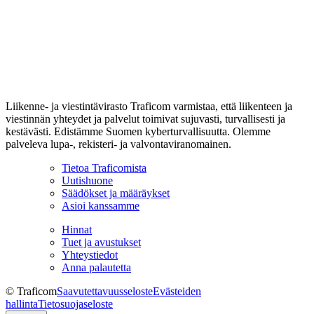
Liikenne- ja viestintävirasto Traficom varmistaa, että liikenteen ja
viestinnän yhteydet ja palvelut toimivat sujuvasti, turvallisesti ja
kestävästi. Edistämme Suomen kyberturvallisuutta. Olemme
palveleva lupa-, rekisteri- ja valvontaviranomainen.
Tietoa Traficomista
Uutishuone
Säädökset ja määräykset
Asioi kanssamme
Hinnat
Tuet ja avustukset
Yhteystiedot
Anna palautetta
© Traficom
Saavutettavuusseloste
Evästeiden
hallinta
Tietosuojaseloste