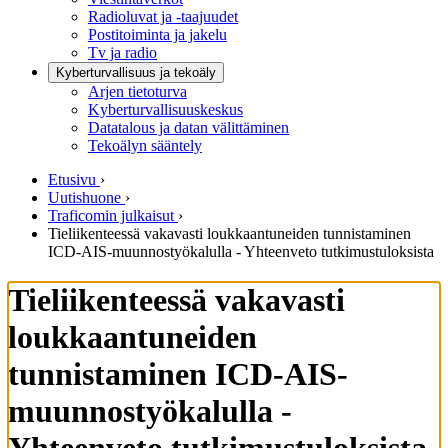
Radioluvat ja -taajuudet
Postitoiminta ja jakelu
Tv ja radio
Kyberturvallisuus ja tekoäly
Arjen tietoturva
Kyberturvallisuuskeskus
Datatalous ja datan välittäminen
Tekoälyn sääntely
Etusivu
›
Uutishuone
›
Traficomin julkaisut
›
Tieliikenteessä vakavasti loukkaantuneiden tunnistaminen
ICD-AIS-muunnostyökalulla - Yhteenveto tutkimustuloksista
Tieliikenteessä vakavasti
loukkaantuneiden
tunnistaminen ICD-AIS-
muunnostyökalulla -