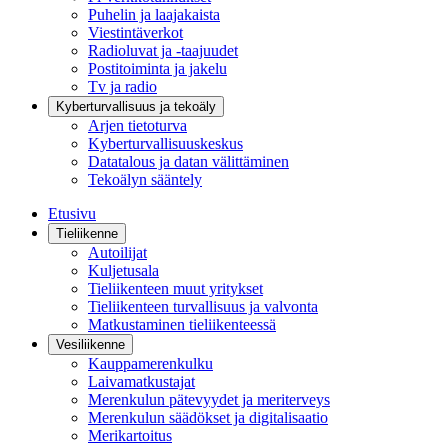
Puhelin ja laajakaista
Viestintäverkot
Radioluvat ja -taajuudet
Postitoiminta ja jakelu
Tv ja radio
Kyberturvallisuus ja tekoäly
Arjen tietoturva
Kyberturvallisuuskeskus
Datatalous ja datan välittäminen
Tekoälyn sääntely
Etusivu
Tieliikenne
Autoilijat
Kuljetusala
Tieliikenteen muut yritykset
Tieliikenteen turvallisuus ja valvonta
Matkustaminen tieliikenteessä
Vesiliikenne
Kauppamerenkulku
Laivamatkustajat
Merenkulun pätevyydet ja meriterveys
Merenkulun säädökset ja digitalisaatio
Merikartoitus