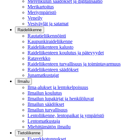
Merenkulun säädökset ja digitalisaatio
Merikartoitus
Meriympäristö
Veneily
Vesiväylät ja satamat
Raideliikenne
Rautatieliikennöinti
Kaupunkiraideliikenne
Raideliikenteen kalusto
Raideliikenteen koulutus ja pätevyydet
Rataverkko
Raideliikenteen turvallisuus ja toimintavarmuus
Raideliikenteen säädökset
Junamatkustajat
Ilmailu
Ilma-alukset ja lentokelpoisuus
Ilmailun koulutus
Ilmailun lupakirjat ja henkilöluvat
Ilmailun säädökset
Ilmailun turvallisuus
Lentoliikenne, lentopaikat ja ympäristö
Lentomatkustaja
Miehittämätön ilmailu
Tietoliikenne
Fi-verkkotunnukset