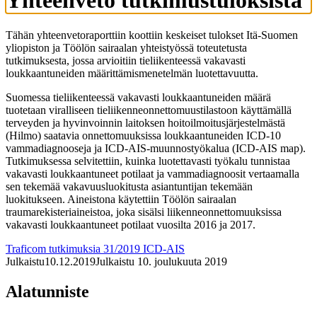
Yhteenveto tutkimustuloksista
Tähän yhteenvetoraporttiin koottiin keskeiset tulokset Itä-Suomen
yliopiston ja Töölön sairaalan yhteistyössä toteutetusta
tutkimuksesta, jossa arvioitiin tieliikenteessä vakavasti
loukkaantuneiden määrittämismenetelmän luotettavuutta.
Suomessa tieliikenteessä vakavasti loukkaantuneiden määrä
tuotetaan viralliseen tieliikenneonnettomuustilastoon käyttämällä
terveyden ja hyvinvoinnin laitoksen hoitoilmoitusjärjestelmästä
(Hilmo) saatavia onnettomuuksissa loukkaantuneiden ICD-10
vammadiagnooseja ja ICD-AIS-muunnostyökalua (ICD-AIS map).
Tutkimuksessa selvitettiin, kuinka luotettavasti työkalu tunnistaa
vakavasti loukkaantuneet potilaat ja vammadiagnoosit vertaamalla
sen tekemää vakavuusluokitusta asiantuntijan tekemään
luokitukseen. Aineistona käytettiin Töölön sairaalan
traumarekisteriaineistoa, joka sisälsi liikenneonnettomuuksissa
vakavasti loukkaantuneet potilaat vuosilta 2016 ja 2017.
Traficom tutkimuksia 31/2019 ICD-AIS
Julkaistu
10.12.2019
Julkaistu 10. joulukuuta 2019
Alatunniste