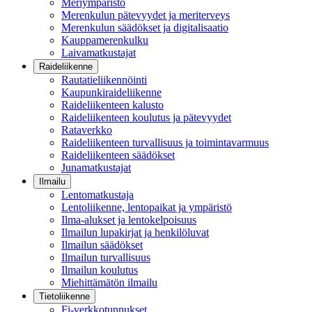
Meriympäristö
Merenkulun pätevyydet ja meriterveys
Merenkulun säädökset ja digitalisaatio
Kauppamerenkulku
Laivamatkustajat
Raideliikenne
Rautatieliikennöinti
Kaupunkiraideliikenne
Raideliikenteen kalusto
Raideliikenteen koulutus ja pätevyydet
Rataverkko
Raideliikenteen turvallisuus ja toimintavarmuus
Raideliikenteen säädökset
Junamatkustajat
Ilmailu
Lentomatkustaja
Lentoliikenne, lentopaikat ja ympäristö
Ilma-alukset ja lentokelpoisuus
Ilmailun lupakirjat ja henkilöluvat
Ilmailun säädökset
Ilmailun turvallisuus
Ilmailun koulutus
Miehittämätön ilmailu
Tietoliikenne
Fi-verkkotunnukset