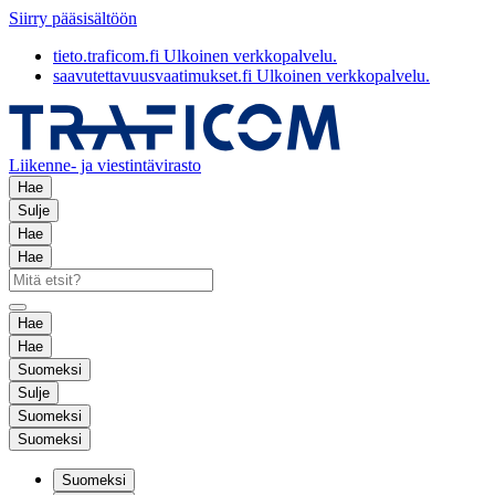
Siirry pääsisältöön
tieto.traficom.fi
Ulkoinen verkkopalvelu.
saavutettavuusvaatimukset.fi
Ulkoinen verkkopalvelu.
Liikenne- ja viestintävirasto
Hae
Sulje
Hae
Hae
Hae
Hae
Suomeksi
Sulje
Suomeksi
Suomeksi
Suomeksi