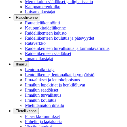
Merenkulun säädökset ja digitalisaatio
Kauppamerenkulku
Laivamatkustajat
Raideliikenne
Rautatieliikennöinti
Kaupunkiraideliikenne
Raideliikenteen kalusto
Raideliikenteen koulutus ja pätevyydet
Rataverkko
Raideliikenteen turvallisuus ja toimintavarmuus
Raideliikenteen säädökset
Junamatkustajat
Ilmailu
Lentomatkustaja
Lentoliikenne, lentopaikat ja ympäristö
Ilma-alukset ja lentokelpoisuus
Ilmailun lupakirjat ja henkilöluvat
Ilmailun säädökset
Ilmailun turvallisuus
Ilmailun koulutus
Miehittämätön ilmailu
Tietoliikenne
Fi-verkkotunnukset
Puhelin ja laajakaista
Viestintäverkot