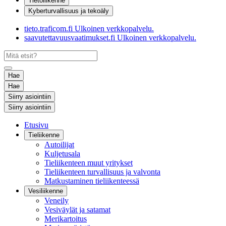
Tietoliikenne
Kyberturvallisuus ja tekoäly
tieto.traficom.fi
Ulkoinen verkkopalvelu.
saavutettavuusvaatimukset.fi
Ulkoinen verkkopalvelu.
Hae
Hae
Siirry asiointiin
Siirry asiointiin
Etusivu
Tieliikenne
Autoilijat
Kuljetusala
Tieliikenteen muut yritykset
Tieliikenteen turvallisuus ja valvonta
Matkustaminen tieliikenteessä
Vesiliikenne
Veneily
Vesiväylät ja satamat
Merikartoitus