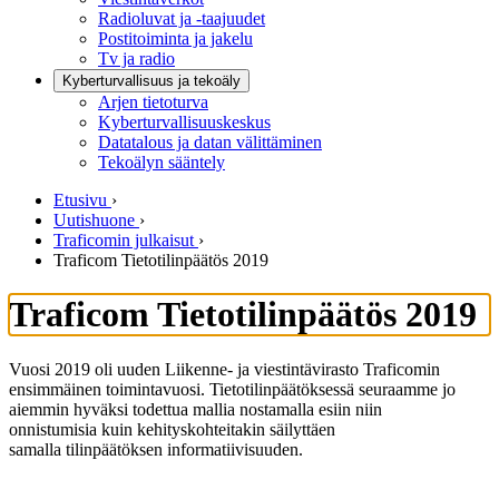
Radioluvat ja -taajuudet
Postitoiminta ja jakelu
Tv ja radio
Kyberturvallisuus ja tekoäly
Arjen tietoturva
Kyberturvallisuuskeskus
Datatalous ja datan välittäminen
Tekoälyn sääntely
Etusivu
›
Uutishuone
›
Traficomin julkaisut
›
Traficom Tietotilinpäätös 2019
Traficom Tietotilinpäätös 2019
Vuosi 2019 oli uuden Liikenne- ja viestintävirasto Traficomin
ensimmäinen toimintavuosi. Tietotilinpäätöksessä seuraamme jo
aiemmin hyväksi todettua mallia nostamalla esiin niin
onnistumisia kuin kehityskohteitakin säilyttäen
samalla tilinpäätöksen informatiivisuuden.