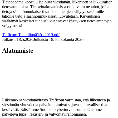
Tietopääoma koostuu laajoista viestinnän, liikenteen ja liikkumisen
tietovarannoista. Tietovirtakuvauksissa on kuvattu ne tahot, joilta
tietoja säännönmukaisesti saadaan, tietojen säilytys sekä mille
tahoille tietoja säännönmukaisesti luovutetaan. Kuvauksien
sisältämät keskeiset tunnusluvut antavat käsityksen tietovarantojen
volyymeistä.
Traficom Tietotilinpäätös 2019.pdf
Julkaistu
18.5.2020
Julkaistu 18. toukokuuta 2020
Alatunniste
Liikenne- ja viestintävirasto Traficom varmistaa, että liikenteen ja
viestinnän yhteydet ja palvelut toimivat sujuvasti, turvallisesti ja
kestävästi. Edistämme Suomen kyberturvallisuutta. Olemme
palveleva lupa-, rekisteri- ja valvontaviranomainen.