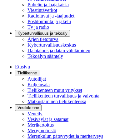
Puhelin ja laajakaista
Viestintäverkot
Radioluvat ja -taajuudet
Postitoiminta ja jakelu
Tv ja radio
Kyberturvallisuus ja tekoäly
Arjen tietoturva
Kyberturvallisuuskeskus
Datatalous ja datan välittäminen
Tekoälyn sääntely
Etusivu
Tieliikenne
Autoilijat
Kuljetusala
Tieliikenteen muut yritykset
Tieliikenteen turvallisuus ja valvonta
Matkustaminen tieliikenteessä
Vesiliikenne
Veneily
Vesiväylät ja satamat
Merikartoitus
Meriympäristö
Merenkulun pätevyydet ja meriterveys