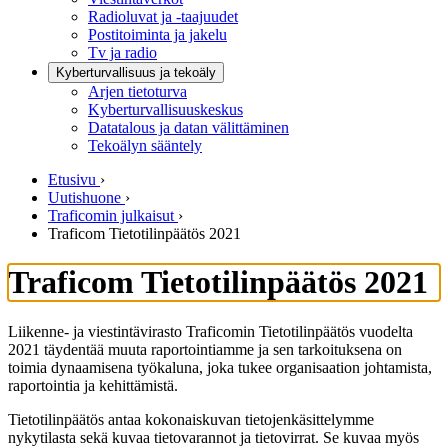
Radioluvat ja -taajuudet
Postitoiminta ja jakelu
Tv ja radio
Kyberturvallisuus ja tekoäly
Arjen tietoturva
Kyberturvallisuuskeskus
Datatalous ja datan välittäminen
Tekoälyn sääntely
Etusivu
›
Uutishuone
›
Traficomin julkaisut
›
Traficom Tietotilinpäätös 2021
Traficom Tietotilinpäätös 2021
Liikenne- ja viestintävirasto Traficomin Tietotilinpäätös vuodelta
2021 täydentää muuta raportointiamme ja sen tarkoituksena on
toimia dynaamisena työkaluna, joka tukee organisaation johtamista,
raportointia ja kehittämistä.
Tietotilinpäätös antaa kokonaiskuvan tietojenkäsittelymme
nykytilasta sekä kuvaa tietovarannot ja tietovirrat. Se kuvaa myös