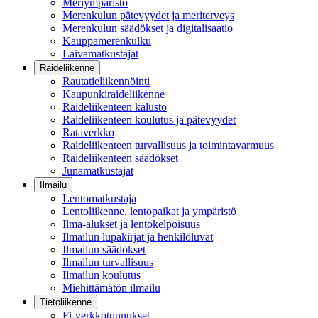
Meriympäristö
Merenkulun pätevyydet ja meriterveys
Merenkulun säädökset ja digitalisaatio
Kauppamerenkulku
Laivamatkustajat
Raideliikenne
Rautatieliikennöinti
Kaupunkiraideliikenne
Raideliikenteen kalusto
Raideliikenteen koulutus ja pätevyydet
Rataverkko
Raideliikenteen turvallisuus ja toimintavarmuus
Raideliikenteen säädökset
Junamatkustajat
Ilmailu
Lentomatkustaja
Lentoliikenne, lentopaikat ja ympäristö
Ilma-alukset ja lentokelpoisuus
Ilmailun lupakirjat ja henkilöluvat
Ilmailun säädökset
Ilmailun turvallisuus
Ilmailun koulutus
Miehittämätön ilmailu
Tietoliikenne
Fi-verkkotunnukset