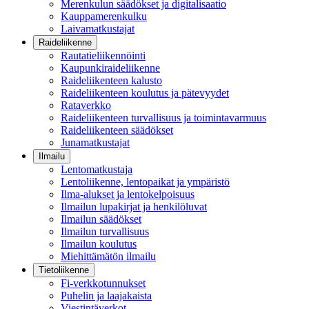
Merenkulun säädökset ja digitalisaatio
Kauppamerenkulku
Laivamatkustajat
Raideliikenne
Rautatieliikennöinti
Kaupunkiraideliikenne
Raideliikenteen kalusto
Raideliikenteen koulutus ja pätevyydet
Rataverkko
Raideliikenteen turvallisuus ja toimintavarmuus
Raideliikenteen säädökset
Junamatkustajat
Ilmailu
Lentomatkustaja
Lentoliikenne, lentopaikat ja ympäristö
Ilma-alukset ja lentokelpoisuus
Ilmailun lupakirjat ja henkilöluvat
Ilmailun säädökset
Ilmailun turvallisuus
Ilmailun koulutus
Miehittämätön ilmailu
Tietoliikenne
Fi-verkkotunnukset
Puhelin ja laajakaista
Viestintäverkot