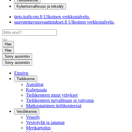
Tietoliikenne
Kyberturvallisuus ja tekoäly
tieto.traficom.fi
Ulkoinen verkkopalvelu.
saavutettavuusvaatimukset.fi
Ulkoinen verkkopalvelu.
Hae
Hae
Siirry asiointiin
Siirry asiointiin
Etusivu
Tieliikenne
Autoilijat
Kuljetusala
Tieliikenteen muut yritykset
Tieliikenteen turvallisuus ja valvonta
Matkustaminen tieliikenteessä
Vesiliikenne
Veneily
Vesiväylät ja satamat
Merikartoitus