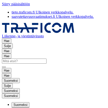
Siirry pääsisältöön
tieto.traficom.fi
Ulkoinen verkkopalvelu.
saavutettavuusvaatimukset.fi
Ulkoinen verkkopalvelu.
Liikenne- ja viestintävirasto
Hae
Sulje
Hae
Hae
Hae
Hae
Suomeksi
Sulje
Suomeksi
Suomeksi
Suomeksi