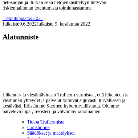
tietosuojan ja -turvan sekä tietojenkäsittelyyn liittyvän
riskienhallinnan toteutumista toiminnassamme.
Tietotilinpäätös 2021
Julkaistu
9.6.2022
Julkaistu 9. kesäkuuta 2022
Alatunniste
Liikenne- ja viestintävirasto Traficom varmistaa, että liikenteen ja
viestinnän yhteydet ja palvelut toimivat sujuvasti, turvallisesti ja
kestävästi. Edistämme Suomen kyberturvallisuutta. Olemme
palveleva lupa-, rekisteri- ja valvontaviranomainen.
Tietoa Traficomista
Uutishuone
Säädökset ja määräykset