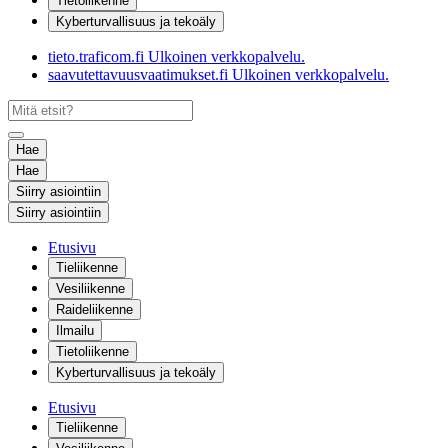
Tietoliikenne
Kyberturvallisuus ja tekoäly
tieto.traficom.fi
Ulkoinen verkkopalvelu.
saavutettavuusvaatimukset.fi
Ulkoinen verkkopalvelu.
Hae
Hae
Siirry asiointiin
Siirry asiointiin
Etusivu
Tieliikenne
Vesiliikenne
Raideliikenne
Ilmailu
Tietoliikenne
Kyberturvallisuus ja tekoäly
Etusivu
Tieliikenne