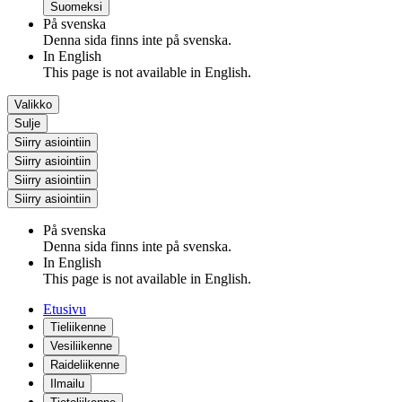
Suomeksi
På svenska
Denna sida finns inte på svenska.
In English
This page is not available in English.
Valikko
Sulje
Siirry asiointiin
Siirry asiointiin
Siirry asiointiin
Siirry asiointiin
På svenska
Denna sida finns inte på svenska.
In English
This page is not available in English.
Etusivu
Tieliikenne
Vesiliikenne
Raideliikenne
Ilmailu