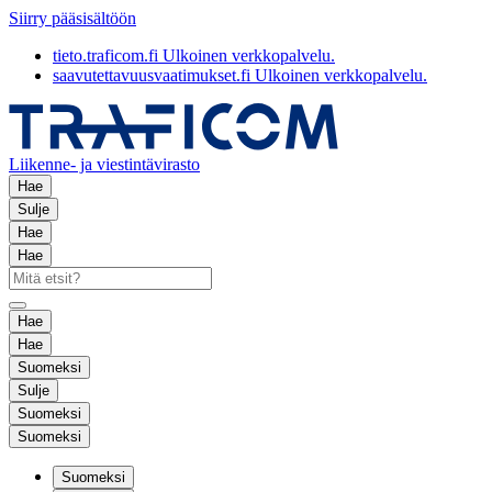
Siirry pääsisältöön
tieto.traficom.fi
Ulkoinen verkkopalvelu.
saavutettavuusvaatimukset.fi
Ulkoinen verkkopalvelu.
Liikenne- ja viestintävirasto
Hae
Sulje
Hae
Hae
Hae
Hae
Suomeksi
Sulje
Suomeksi
Suomeksi
Suomeksi