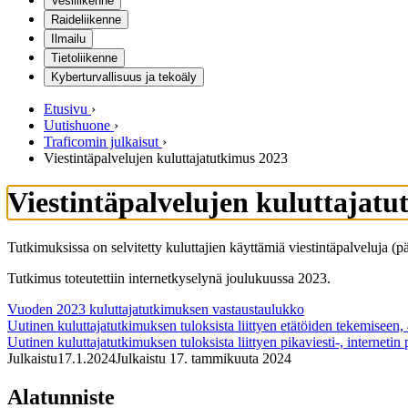
Vesiliikenne
Raideliikenne
Ilmailu
Tietoliikenne
Kyberturvallisuus ja tekoäly
Etusivu
›
Uutishuone
›
Traficomin julkaisut
›
Viestintäpalvelujen kuluttajatutkimus 2023
Viestintäpalvelujen kuluttajat
Tutkimuksissa on selvitetty kuluttajien käyttämiä viestintäpalveluja (pä
Tutkimus toteutettiin internetkyselynä joulukuussa 2023.
Vuoden 2023 kuluttajatutkimuksen vastaustaulukko
Uutinen kuluttajatutkimuksen tuloksista liittyen etätöiden tekemiseen,
Uutinen kuluttajatutkimuksen tuloksista liittyen pikaviesti-, internetin
Julkaistu
17.1.2024
Julkaistu 17. tammikuuta 2024
Alatunniste