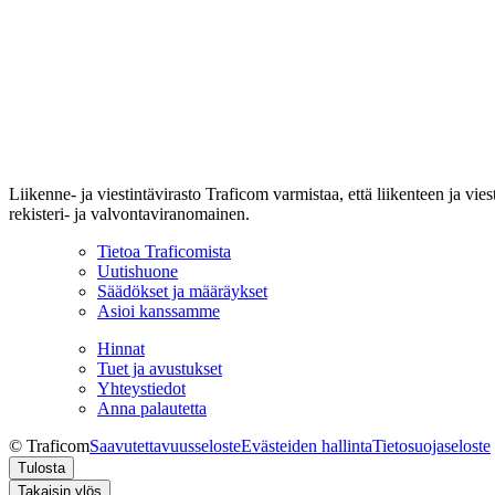
Liikenne- ja viestintävirasto Traficom varmistaa, että liikenteen ja vi
rekisteri- ja valvontaviranomainen.
Tietoa Traficomista
Uutishuone
Säädökset ja määräykset
Asioi kanssamme
Hinnat
Tuet ja avustukset
Yhteystiedot
Anna palautetta
© Traficom
Saavutettavuusseloste
Evästeiden hallinta
Tietosuojaseloste
Tulosta
Takaisin ylös