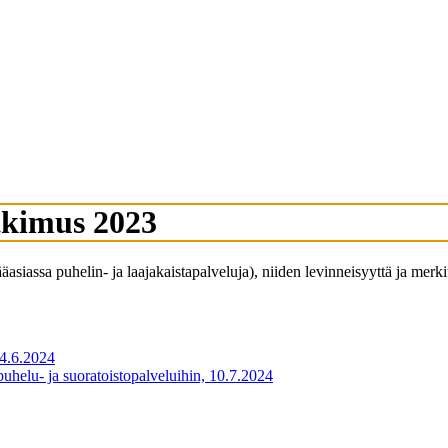
utkimus 2023
äasiassa puhelin- ja laajakaistapalveluja), niiden levinneisyyttä ja merki
 4.6.2024
 puhelu- ja suoratoistopalveluihin, 10.7.2024