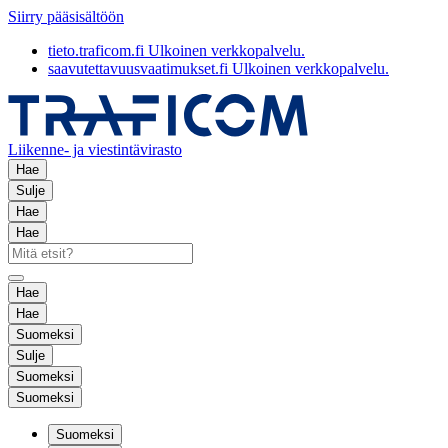
Siirry pääsisältöön
tieto.traficom.fi
Ulkoinen verkkopalvelu.
saavutettavuusvaatimukset.fi
Ulkoinen verkkopalvelu.
Liikenne- ja viestintävirasto
Hae
Sulje
Hae
Hae
Hae
Hae
Suomeksi
Sulje
Suomeksi
Suomeksi
Suomeksi