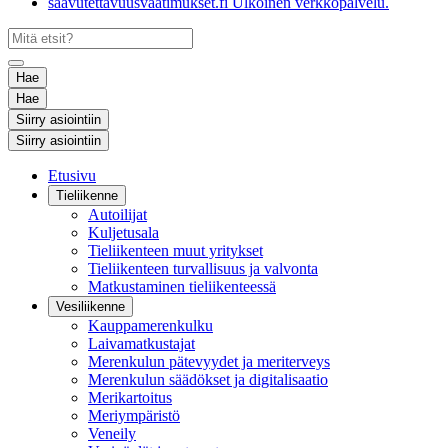
saavutettavuusvaatimukset.fi
Ulkoinen verkkopalvelu.
Hae
Hae
Siirry asiointiin
Siirry asiointiin
Etusivu
Tieliikenne
Autoilijat
Kuljetusala
Tieliikenteen muut yritykset
Tieliikenteen turvallisuus ja valvonta
Matkustaminen tieliikenteessä
Vesiliikenne
Kauppamerenkulku
Laivamatkustajat
Merenkulun pätevyydet ja meriterveys
Merenkulun säädökset ja digitalisaatio
Merikartoitus
Meriympäristö
Veneily