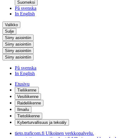
Suomeksi
På svenska
In English
Valikko
Sulje
Siirry asiointiin
Siirry asiointiin
Siirry asiointiin
Siirry asiointiin
På svenska
In English
Etusivu
Tieliikenne
Vesiliikenne
Raideliikenne
Ilmailu
Tietoliikenne
Kyberturvallisuus ja tekoäly
tieto.traficom.fi
Ulkoinen verkkopalvelu.