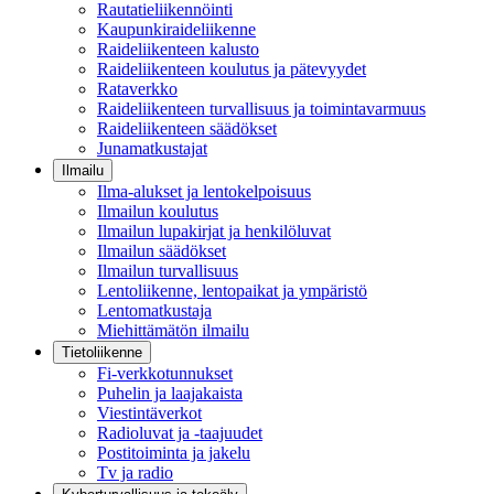
Rautatieliikennöinti
Kaupunkiraideliikenne
Raideliikenteen kalusto
Raideliikenteen koulutus ja pätevyydet
Rataverkko
Raideliikenteen turvallisuus ja toimintavarmuus
Raideliikenteen säädökset
Junamatkustajat
Ilmailu
Ilma-alukset ja lentokelpoisuus
Ilmailun koulutus
Ilmailun lupakirjat ja henkilöluvat
Ilmailun säädökset
Ilmailun turvallisuus
Lentoliikenne, lentopaikat ja ympäristö
Lentomatkustaja
Miehittämätön ilmailu
Tietoliikenne
Fi-verkkotunnukset
Puhelin ja laajakaista
Viestintäverkot
Radioluvat ja -taajuudet
Postitoiminta ja jakelu
Tv ja radio