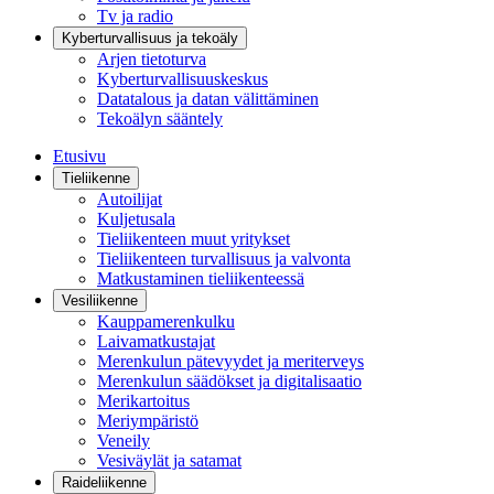
Tv ja radio
Kyberturvallisuus ja tekoäly
Arjen tietoturva
Kyberturvallisuuskeskus
Datatalous ja datan välittäminen
Tekoälyn sääntely
Etusivu
Tieliikenne
Autoilijat
Kuljetusala
Tieliikenteen muut yritykset
Tieliikenteen turvallisuus ja valvonta
Matkustaminen tieliikenteessä
Vesiliikenne
Kauppamerenkulku
Laivamatkustajat
Merenkulun pätevyydet ja meriterveys
Merenkulun säädökset ja digitalisaatio
Merikartoitus
Meriympäristö
Veneily
Vesiväylät ja satamat
Raideliikenne