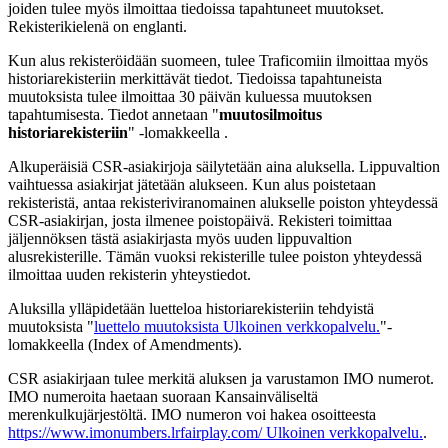
joiden tulee myös ilmoittaa tiedoissa tapahtuneet muutokset.
Rekisterikielenä on englanti.
Kun alus rekisteröidään suomeen, tulee Traficomiin ilmoittaa myös
historiarekisteriin merkittävät tiedot. Tiedoissa tapahtuneista
muutoksista tulee ilmoittaa 30 päivän kuluessa muutoksen
tapahtumisesta. Tiedot annetaan "
muutosilmoitus
historiarekisteriin
" -lomakkeella .
Alkuperäisiä CSR-asiakirjoja säilytetään aina aluksella. Lippuvaltion
vaihtuessa asiakirjat jätetään alukseen. Kun alus poistetaan
rekisteristä, antaa rekisteriviranomainen alukselle poiston yhteydessä
CSR-asiakirjan, josta ilmenee poistopäivä. Rekisteri toimittaa
jäljennöksen tästä asiakirjasta myös uuden lippuvaltion
alusrekisterille. Tämän vuoksi rekisterille tulee poiston yhteydessä
ilmoittaa uuden rekisterin yhteystiedot.
Aluksilla ylläpidetään luetteloa historiarekisteriin tehdyistä
muutoksista "
luettelo muutoksista
Ulkoinen verkkopalvelu.
"-
lomakkeella (Index of Amendments).
CSR asiakirjaan tulee merkitä aluksen ja varustamon IMO numerot.
IMO numeroita haetaan suoraan Kansainväliseltä
merenkulkujärjestöltä. IMO numeron voi hakea osoitteesta
https://www.imonumbers.lrfairplay.com/
Ulkoinen verkkopalvelu.
.