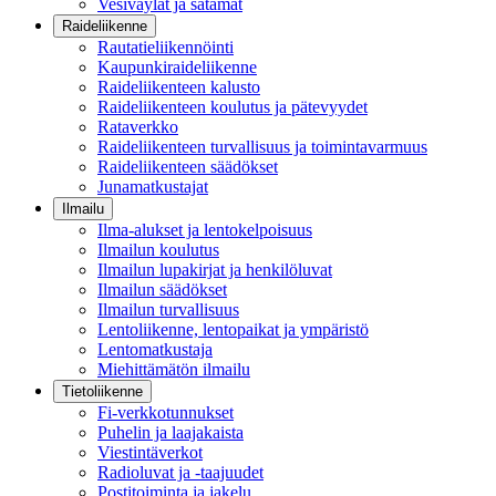
Vesiväylät ja satamat
Raideliikenne
Rautatieliikennöinti
Kaupunkiraideliikenne
Raideliikenteen kalusto
Raideliikenteen koulutus ja pätevyydet
Rataverkko
Raideliikenteen turvallisuus ja toimintavarmuus
Raideliikenteen säädökset
Junamatkustajat
Ilmailu
Ilma-alukset ja lentokelpoisuus
Ilmailun koulutus
Ilmailun lupakirjat ja henkilöluvat
Ilmailun säädökset
Ilmailun turvallisuus
Lentoliikenne, lentopaikat ja ympäristö
Lentomatkustaja
Miehittämätön ilmailu
Tietoliikenne
Fi-verkkotunnukset
Puhelin ja laajakaista
Viestintäverkot
Radioluvat ja -taajuudet
Postitoiminta ja jakelu