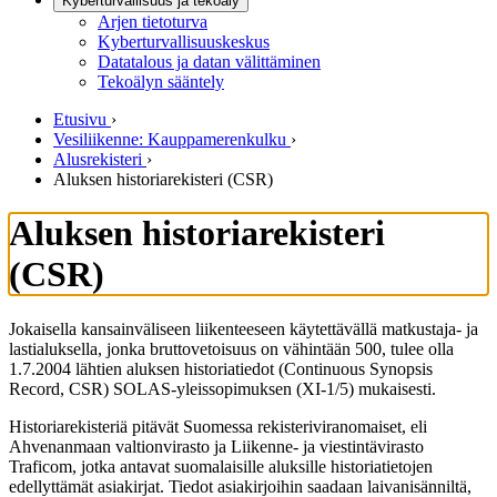
Kyberturvallisuus ja tekoäly
Arjen tietoturva
Kyberturvallisuuskeskus
Datatalous ja datan välittäminen
Tekoälyn sääntely
Etusivu
›
Vesiliikenne: Kauppamerenkulku
›
Alusrekisteri
›
Aluksen historiarekisteri (CSR)
Aluksen historiarekisteri
(CSR)
Jokaisella kansainväliseen liikenteeseen käytettävällä matkustaja- ja
lastialuksella, jonka bruttovetoisuus on vähintään 500, tulee olla
1.7.2004 lähtien aluksen historiatiedot (Continuous Synopsis
Record, CSR) SOLAS-yleissopimuksen (XI-1/5) mukaisesti.
Historiarekisteriä pitävät Suomessa rekisteriviranomaiset, eli
Ahvenanmaan valtionvirasto ja Liikenne- ja viestintävirasto
Traficom, jotka antavat suomalaisille aluksille historiatietojen
edellyttämät asiakirjat. Tiedot asiakirjoihin saadaan laivanisänniltä,