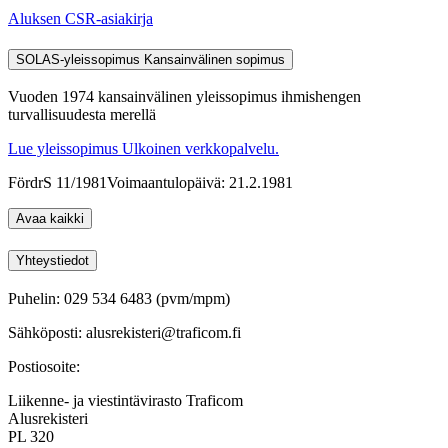
Aluksen CSR-asiakirja
SOLAS-yleissopimus
Kansainvälinen sopimus
Vuoden 1974 kansainvälinen yleissopimus ihmishengen
turvallisuudesta merellä
Lue yleissopimus
Ulkoinen verkkopalvelu.
FördrS 11/1981
Voimaantulopäivä: 21.2.1981
Avaa kaikki
Yhteystiedot
Puhelin: 029 534 6483 (pvm/mpm)
Sähköposti: alusrekisteri@traficom.fi
Postiosoite:
Liikenne- ja viestintävirasto Traficom
Alusrekisteri
PL 320