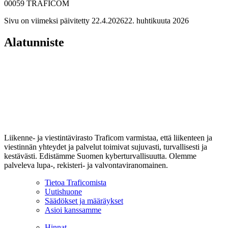
00059 TRAFICOM
Sivu on viimeksi päivitetty
22.4.2026
22. huhtikuuta 2026
Alatunniste
Liikenne- ja viestintävirasto Traficom varmistaa, että liikenteen ja
viestinnän yhteydet ja palvelut toimivat sujuvasti, turvallisesti ja
kestävästi. Edistämme Suomen kyberturvallisuutta. Olemme
palveleva lupa-, rekisteri- ja valvontaviranomainen.
Tietoa Traficomista
Uutishuone
Säädökset ja määräykset
Asioi kanssamme
Hinnat