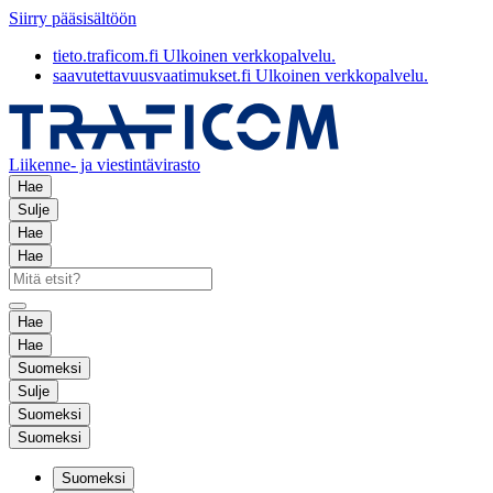
Siirry pääsisältöön
tieto.traficom.fi
Ulkoinen verkkopalvelu.
saavutettavuusvaatimukset.fi
Ulkoinen verkkopalvelu.
Liikenne- ja viestintävirasto
Hae
Sulje
Hae
Hae
Hae
Hae
Suomeksi
Sulje
Suomeksi
Suomeksi
Suomeksi