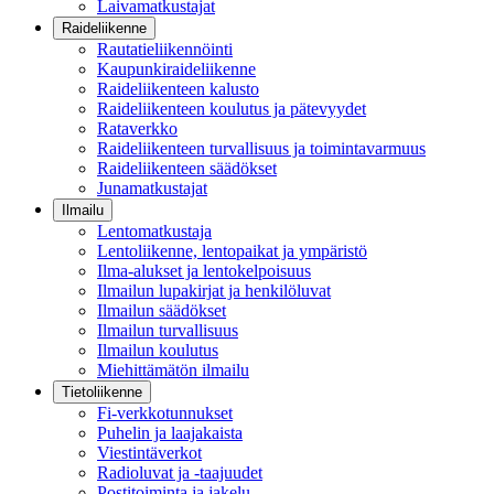
Laivamatkustajat
Raideliikenne
Rautatieliikennöinti
Kaupunkiraideliikenne
Raideliikenteen kalusto
Raideliikenteen koulutus ja pätevyydet
Rataverkko
Raideliikenteen turvallisuus ja toimintavarmuus
Raideliikenteen säädökset
Junamatkustajat
Ilmailu
Lentomatkustaja
Lentoliikenne, lentopaikat ja ympäristö
Ilma-alukset ja lentokelpoisuus
Ilmailun lupakirjat ja henkilöluvat
Ilmailun säädökset
Ilmailun turvallisuus
Ilmailun koulutus
Miehittämätön ilmailu
Tietoliikenne
Fi-verkkotunnukset
Puhelin ja laajakaista
Viestintäverkot
Radioluvat ja -taajuudet
Postitoiminta ja jakelu