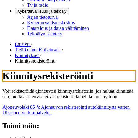
Tv ja radio
Kyberturvallisuus ja tekoäly
Arjen tietoturva
Kyberturvallisuuskeskus
Datatalous ja datan välittäminen
Tekoälyn sääntely
Etusivu
›
Tieliikenne: Kuljetusala
›
Kiinnitykset
›
Kiinnitysrekisteröinti
Kiinnitysrekisteröinti
Voit rekisteröidä ajoneuvosi kiinnitysrekisteriin, jos haluat kiinnittää
sen, mutta ajoneuvoa ei voi rekisteröidä tieliikennekäyttöön.
Ajoneuvolaki 85 §: Ajoneuvon rekisteröinti autokiinnitystä varten
Ulkoinen verkkopalvelu.
Toimi näin: