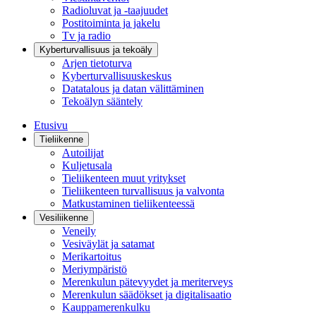
Radioluvat ja -taajuudet
Postitoiminta ja jakelu
Tv ja radio
Kyberturvallisuus ja tekoäly
Arjen tietoturva
Kyberturvallisuuskeskus
Datatalous ja datan välittäminen
Tekoälyn sääntely
Etusivu
Tieliikenne
Autoilijat
Kuljetusala
Tieliikenteen muut yritykset
Tieliikenteen turvallisuus ja valvonta
Matkustaminen tieliikenteessä
Vesiliikenne
Veneily
Vesiväylät ja satamat
Merikartoitus
Meriympäristö
Merenkulun pätevyydet ja meriterveys
Merenkulun säädökset ja digitalisaatio
Kauppamerenkulku