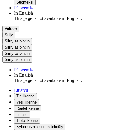
Suomeksi
På svenska
In English
This page is not available in English.
Valikko
Sulje
Siirry asiointiin
Siirry asiointiin
Siirry asiointiin
Siirry asiointiin
På svenska
In English
This page is not available in English.
Etusivu
Tieliikenne
Vesiliikenne
Raideliikenne
Ilmailu
Tietoliikenne
Kyberturvallisuus ja tekoäly