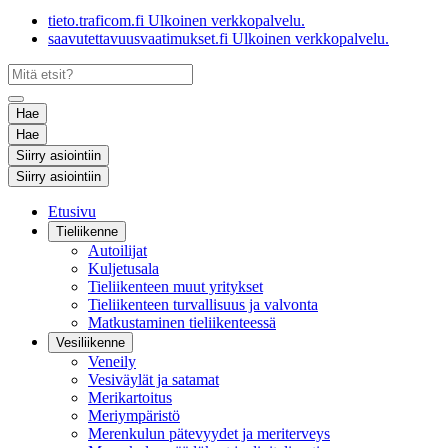
tieto.traficom.fi
Ulkoinen verkkopalvelu.
saavutettavuusvaatimukset.fi
Ulkoinen verkkopalvelu.
Hae
Hae
Siirry asiointiin
Siirry asiointiin
Etusivu
Tieliikenne
Autoilijat
Kuljetusala
Tieliikenteen muut yritykset
Tieliikenteen turvallisuus ja valvonta
Matkustaminen tieliikenteessä
Vesiliikenne
Veneily
Vesiväylät ja satamat
Merikartoitus
Meriympäristö
Merenkulun pätevyydet ja meriterveys