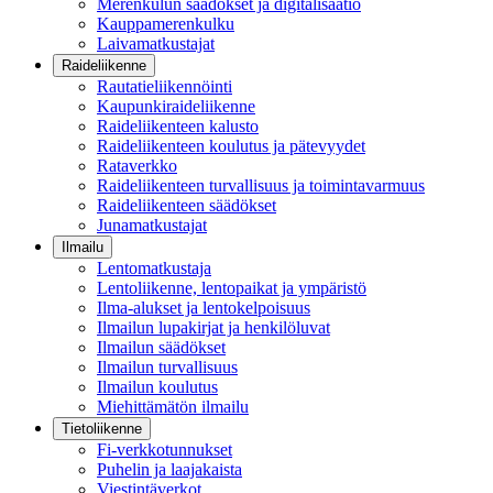
Merenkulun säädökset ja digitalisaatio
Kauppamerenkulku
Laivamatkustajat
Raideliikenne
Rautatieliikennöinti
Kaupunkiraideliikenne
Raideliikenteen kalusto
Raideliikenteen koulutus ja pätevyydet
Rataverkko
Raideliikenteen turvallisuus ja toimintavarmuus
Raideliikenteen säädökset
Junamatkustajat
Ilmailu
Lentomatkustaja
Lentoliikenne, lentopaikat ja ympäristö
Ilma-alukset ja lentokelpoisuus
Ilmailun lupakirjat ja henkilöluvat
Ilmailun säädökset
Ilmailun turvallisuus
Ilmailun koulutus
Miehittämätön ilmailu
Tietoliikenne
Fi-verkkotunnukset
Puhelin ja laajakaista
Viestintäverkot