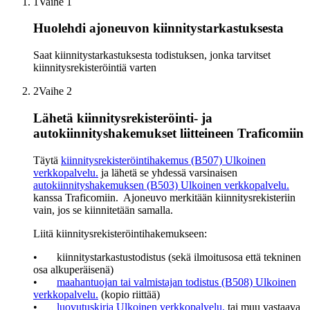
1
Vaihe 1
Huolehdi ajoneuvon kiinnitystarkastuksesta
Saat kiinnitystarkastuksesta todistuksen, jonka tarvitset
kiinnitysrekisteröintiä varten
2
Vaihe 2
Lähetä kiinnitysrekisteröinti- ja
autokiinnityshakemukset liitteineen Traficomiin
Täytä
kiinnitysrekisteröintihakemus (B507)
Ulkoinen
verkkopalvelu.
ja lähetä se yhdessä varsinaisen
autokiinnityshakemuksen (B503)
Ulkoinen verkkopalvelu.
kanssa Traficomiin. Ajoneuvo merkitään kiinnitysrekisteriin
vain, jos se kiinnitetään samalla.
Liitä kiinnitysrekisteröintihakemukseen:
• kiinnitystarkastustodistus (sekä ilmoitusosa että tekninen
osa alkuperäisenä)
•
maahantuojan tai valmistajan todistus (B508)
Ulkoinen
verkkopalvelu.
(kopio riittää)
•
luovutuskirja
Ulkoinen verkkopalvelu.
tai muu vastaava