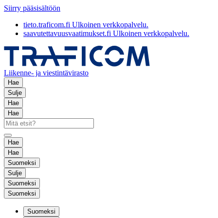
Siirry pääsisältöön
tieto.traficom.fi
Ulkoinen verkkopalvelu.
saavutettavuusvaatimukset.fi
Ulkoinen verkkopalvelu.
Liikenne- ja viestintävirasto
Hae
Sulje
Hae
Hae
Hae
Hae
Suomeksi
Sulje
Suomeksi
Suomeksi
Suomeksi