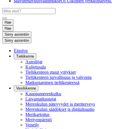
saavutettavuusvaatimukset.fi
Ulkoinen verkkopalvelu.
Hae
Hae
Siirry asiointiin
Siirry asiointiin
Etusivu
Tieliikenne
Autoilijat
Kuljetusala
Tieliikenteen muut yritykset
Tieliikenteen turvallisuus ja valvonta
Matkustaminen tieliikenteessä
Vesiliikenne
Kauppamerenkulku
Laivamatkustajat
Merenkulun pätevyydet ja meriterveys
Merenkulun säädökset ja digitalisaatio
Merikartoitus
Meriympäristö
Veneily