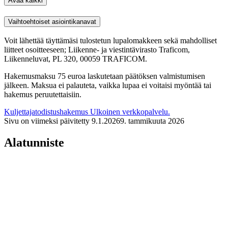
Avaa kaikki
Vaihtoehtoiset asiointikanavat
Voit lähettää täyttämäsi tulostetun lupalomakkeen sekä mahdolliset
liitteet osoitteeseen; Liikenne- ja viestintävirasto Traficom,
Liikenneluvat, PL 320, 00059 TRAFICOM.
Hakemusmaksu 75 euroa laskutetaan päätöksen valmistumisen
jälkeen. Maksua ei palauteta, vaikka lupaa ei voitaisi myöntää tai
hakemus peruutettaisiin.
Kuljettajatodistushakemus
Ulkoinen verkkopalvelu.
Sivu on viimeksi päivitetty
9.1.2026
9. tammikuuta 2026
Alatunniste