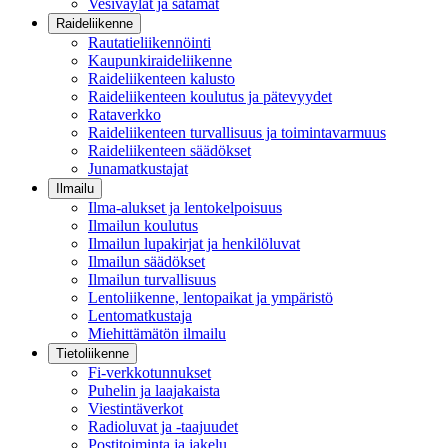
Vesiväylät ja satamat
Raideliikenne
Rautatieliikennöinti
Kaupunkiraideliikenne
Raideliikenteen kalusto
Raideliikenteen koulutus ja pätevyydet
Rataverkko
Raideliikenteen turvallisuus ja toimintavarmuus
Raideliikenteen säädökset
Junamatkustajat
Ilmailu
Ilma-alukset ja lentokelpoisuus
Ilmailun koulutus
Ilmailun lupakirjat ja henkilöluvat
Ilmailun säädökset
Ilmailun turvallisuus
Lentoliikenne, lentopaikat ja ympäristö
Lentomatkustaja
Miehittämätön ilmailu
Tietoliikenne
Fi-verkkotunnukset
Puhelin ja laajakaista
Viestintäverkot
Radioluvat ja -taajuudet
Postitoiminta ja jakelu