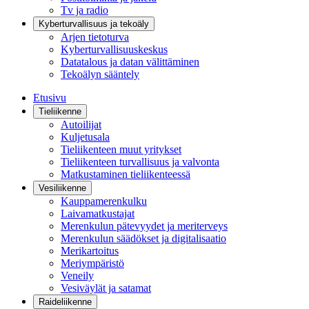
Tv ja radio
Kyberturvallisuus ja tekoäly
Arjen tietoturva
Kyberturvallisuuskeskus
Datatalous ja datan välittäminen
Tekoälyn sääntely
Etusivu
Tieliikenne
Autoilijat
Kuljetusala
Tieliikenteen muut yritykset
Tieliikenteen turvallisuus ja valvonta
Matkustaminen tieliikenteessä
Vesiliikenne
Kauppamerenkulku
Laivamatkustajat
Merenkulun pätevyydet ja meriterveys
Merenkulun säädökset ja digitalisaatio
Merikartoitus
Meriympäristö
Veneily
Vesiväylät ja satamat
Raideliikenne