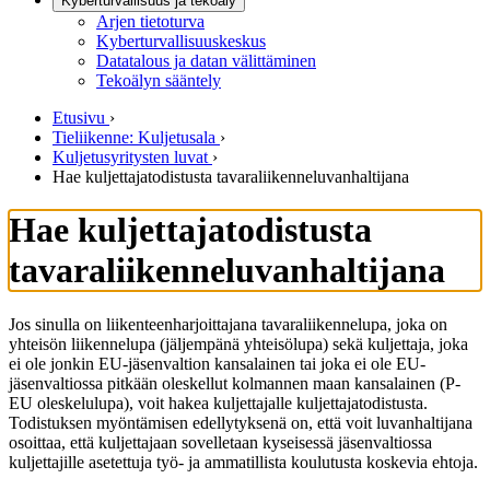
Kyberturvallisuus ja tekoäly
Arjen tietoturva
Kyberturvallisuuskeskus
Datatalous ja datan välittäminen
Tekoälyn sääntely
Etusivu
›
Tieliikenne: Kuljetusala
›
Kuljetusyritysten luvat
›
Hae kuljettajatodistusta tavaraliikenneluvanhaltijana
Hae kuljettajatodistusta
tavaraliikenneluvanhaltijana
Jos sinulla on liikenteenharjoittajana tavaraliikennelupa, joka on
yhteisön liikennelupa (jäljempänä yhteisölupa) sekä kuljettaja, joka
ei ole jonkin EU-jäsenvaltion kansalainen tai joka ei ole EU-
jäsenvaltiossa pitkään oleskellut kolmannen maan kansalainen (P-
EU oleskelulupa), voit hakea kuljettajalle kuljettajatodistusta.
Todistuksen myöntämisen edellytyksenä on, että voit luvanhaltijana
osoittaa, että kuljettajaan sovelletaan kyseisessä jäsenvaltiossa
kuljettajille asetettuja työ- ja ammatillista koulutusta koskevia ehtoja.