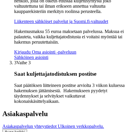
henkilö, jolla on oikeus edustaa kuljetusyritystä joko
valtuutettuna tai ilman erikseen annettua valtuutta
kaupparekisteriin merkityn roolinsa perusteella.
Liikenteen sähköiset palvelut ja Suomi.fi-valtuudet
Hakemusmaksu 55 euroa maksetaan palvelussa. Maksua ei
palauteta, vaikka kuljettajatodistusta ei voitaisi myöntää tai
hakemus peruutettaisiin.
Kirjaudu Oma asiointi -palveluun
Sähköinen asiointi
3
Vaihe 3
Saat kuljettajatodistuksen postitse
Saat päätöksen liitteineen postitse arviolta 3 viikon kuluessa
hakemuksen jättämisestä. Hakemukseen pyydetyt
täydennykset ja selvitykset vaikuttavat
kokonaiskäsittelyaikaan.
Asiakaspalvelu
Asiakaspalvelun yhteystiedot
Ulkoinen verkkopalvelu.