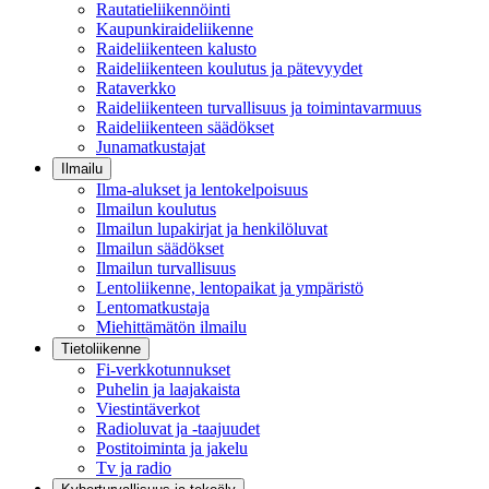
Rautatieliikennöinti
Kaupunkiraideliikenne
Raideliikenteen kalusto
Raideliikenteen koulutus ja pätevyydet
Rataverkko
Raideliikenteen turvallisuus ja toimintavarmuus
Raideliikenteen säädökset
Junamatkustajat
Ilmailu
Ilma-alukset ja lentokelpoisuus
Ilmailun koulutus
Ilmailun lupakirjat ja henkilöluvat
Ilmailun säädökset
Ilmailun turvallisuus
Lentoliikenne, lentopaikat ja ympäristö
Lentomatkustaja
Miehittämätön ilmailu
Tietoliikenne
Fi-verkkotunnukset
Puhelin ja laajakaista
Viestintäverkot
Radioluvat ja -taajuudet
Postitoiminta ja jakelu
Tv ja radio