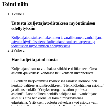
Toimi näin
1
Vaihe 1
Tutustu kuljettajatodistuksen myöntämisen
edellytyksiin
Kuljettajatodistuksen hakeminen tavaraliikenneluvanhaltijana
-sivulta löydät lisätietoa kuljettajatodistuksen tarpeesta ja
todistuksen myöntämisen edellytyksistä
2
Vaihe 2
Hae kuljettajatodistusta
Kuljettajatodistusta voit hakea sähköisesti liikenteen Oma
asiointi -palvelussa kohdassa tieliikenteen liikenneluvat.
Liikenteen harjoittamista koskevissa asioissa luonnollinen
henkilö valitsee asiointiroolikseen ”Henkilökohtainen asiointi”
ja oikeushenkilö ”Yrityksen/organisaation puolesta
asiointi". Luonnollinen henkilö hakijana tai luvanhaltijana
asioi siis aina henkilönä, ei toiminimiyrityksensä
edustajana. Yrityksen puolesta palvelussa voi asioida vain