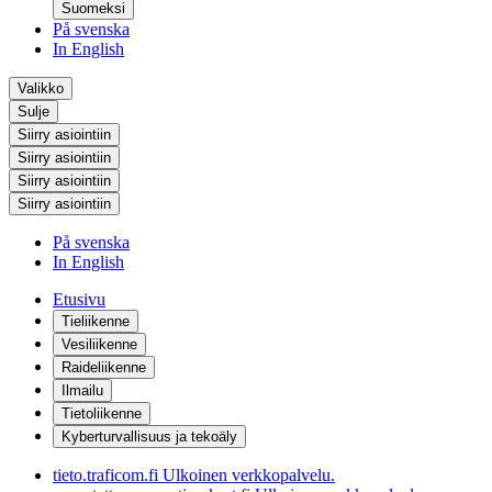
Suomeksi
På svenska
In English
Valikko
Sulje
Siirry asiointiin
Siirry asiointiin
Siirry asiointiin
Siirry asiointiin
På svenska
In English
Etusivu
Tieliikenne
Vesiliikenne
Raideliikenne
Ilmailu
Tietoliikenne
Kyberturvallisuus ja tekoäly
tieto.traficom.fi
Ulkoinen verkkopalvelu.